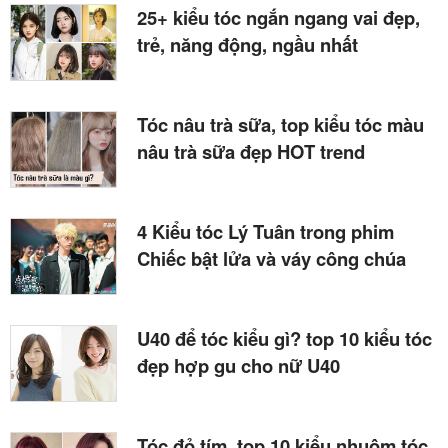
25+ kiểu tóc ngắn ngang vai đẹp,
trẻ, năng động, ngầu nhất
Tóc nâu trà sữa, top kiểu tóc màu
nâu trà sữa đẹp HOT trend
4 Kiểu tóc Lý Tuân trong phim
Chiếc bật lửa và váy công chúa
U40 để tóc kiểu gì? top 10 kiểu tóc
đẹp hợp gu cho nữ U40
Tóc đỏ tím, top 10 kiểu nhuộm tóc