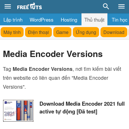
Lập trình
WordPress
Hosting
Thủ thuật
Tin học
Máy tính
Điện thoại
Game
Ứng dụng
Download
Media Encoder Versions
Tag
Media Encoder Versions
, nơi tìm kiếm bài viết
trên website có liên quan đến "Media Encoder
Versions".
Download Media Encoder 2021 full
active tự động [Đã test]