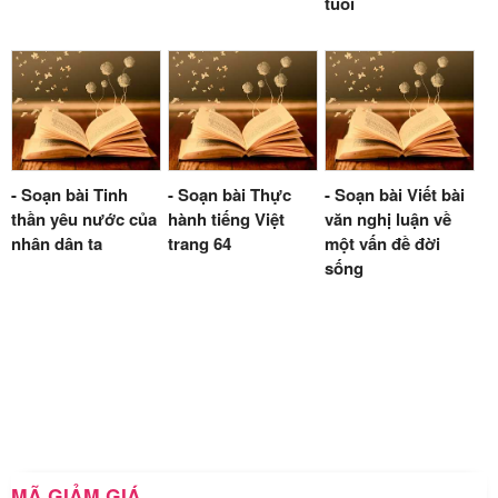
tuổi
- Soạn bài Tinh
- Soạn bài Thực
- Soạn bài Viết bài
thần yêu nước của
hành tiếng Việt
văn nghị luận về
nhân dân ta
trang 64
một vấn đề đời
sống
MÃ GIẢM GIÁ