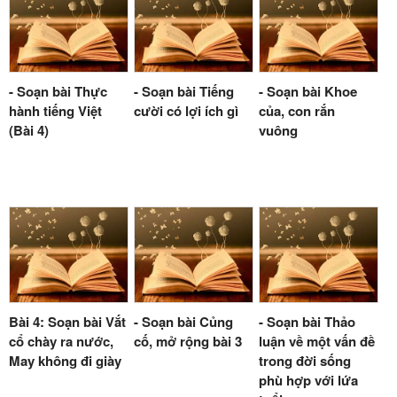
- Soạn bài Thực
- Soạn bài Tiếng
- Soạn bài Khoe
hành tiếng Việt
cười có lợi ích gì
của, con rắn
(Bài 4)
vuông
Bài 4: Soạn bài Vắt
- Soạn bài Củng
- Soạn bài Thảo
cổ chày ra nước,
cố, mở rộng bài 3
luận về một vấn đề
May không đi giày
trong đời sống
phù hợp với lứa