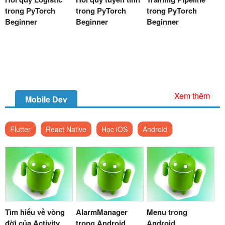
trong PyTorch
trong PyTorch
trong PyTorch
Beginner
Beginner
Beginner
Xem thêm
Mobile Dev
Flutter
React Native
Học iOS
Android
Tìm hiểu về vòng
AlarmManager
Menu trong
đời của Activity
trong Android
Android