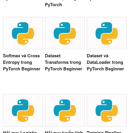
PyTorch
Softmax và Cross
Dataset
Dataset và
Entropy trong
Transforms trong
DataLoader trong
PyTorch Beginner
PyTorch Beginner
PyTorch Beginner
Hồi quy Logistic
Hồi quy tuyến tính
Training Pipeline