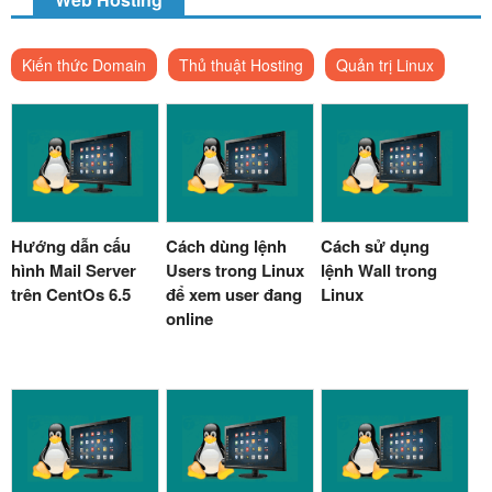
Kiến thức Domain
Thủ thuật Hosting
Quản trị Linux
Hướng dẫn cấu
Cách dùng lệnh
Cách sử dụng
hình Mail Server
Users trong Linux
lệnh Wall trong
trên CentOs 6.5
để xem user đang
Linux
online