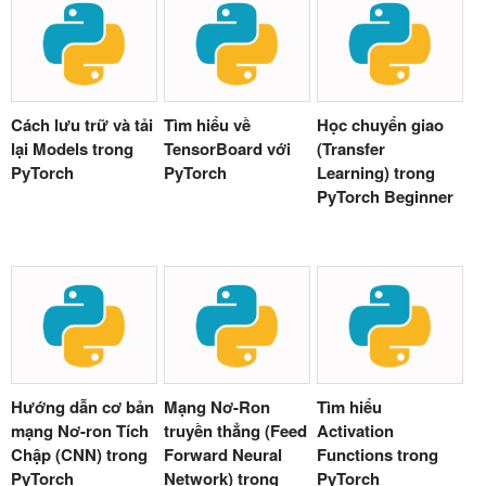
Cách lưu trữ và tải
Tìm hiểu về
Học chuyển giao
lại Models trong
TensorBoard với
(Transfer
PyTorch
PyTorch
Learning) trong
PyTorch Beginner
Hướng dẫn cơ bản
Mạng Nơ-Ron
Tìm hiểu
mạng Nơ-ron Tích
truyền thẳng (Feed
Activation
Chập (CNN) trong
Forward Neural
Functions trong
PyTorch
Network) trong
PyTorch