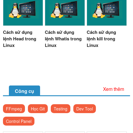
Cách sử dụng
Cách sử dụng
Cách sử dụng
lệnh Head trong
lệnh Whatis trong
lệnh kill trong
Linux
Linux
Linux
Xem thêm
Công cụ
FFmpeg
Học Git
Testing
Dev Tool
Control Panel