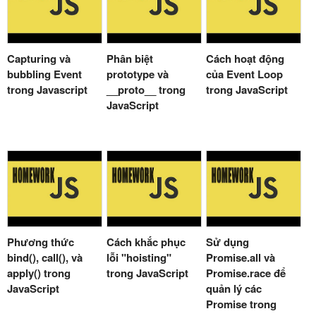
Capturing và
Phân biệt
Cách hoạt động
bubbling Event
prototype và
của Event Loop
trong Javascript
__proto__ trong
trong JavaScript
JavaScript
Phương thức
Cách khắc phục
Sử dụng
bind(), call(), và
lỗi "hoisting"
Promise.all và
apply() trong
trong JavaScript
Promise.race để
JavaScript
quản lý các
Promise trong