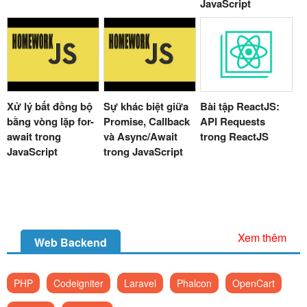
JavaScript
Xử lý bất đồng bộ
Sự khác biệt giữa
Bài tập ReactJS:
bằng vòng lặp for-
Promise, Callback
API Requests
await trong
và Async/Await
trong ReactJS
JavaScript
trong JavaScript
Xem thêm
Web Backend
PHP
Codeigniter
Laravel
Phalcon
OpenCart