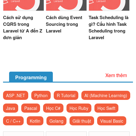
Cách sử dụng
Cách dùng Event
Task Scheduling là
CQRS trong
Sourcing trong
gì? Cấu hình Task
Laravel từ A đến Z
Laravel
Scheduling trong
đơn giản
Laravel
Xem thêm
Programming
ASP .NET
Python
R Tutorial
AI (Machine Learning)
Java
Pascal
Học C#
Học Ruby
Học Swift
C / C++
Kotlin
Golang
Giải thuật
Visual Basic