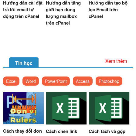
Hướng dẫn cài đặt
Hướng dẫn tăng
Hướng dẫn tạo bộ
trả lời email tự
giới hạn dung
lọc Email trên
động trên cPanel
lượng mailbox
cPanel
trên cPanel
Xem thêm
Tin học
Excel
Word
PowerPoint
Access
Photoshop
Cách thay đổi đơn
Cách chèn link
Cách tách và gộp