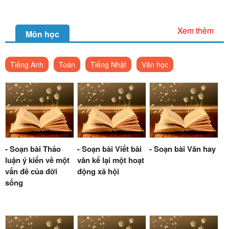
Xem thêm
Môn học
Tiếng Anh
Toán
Tiếng Nhật
Văn học
- Soạn bài Thảo
- Soạn bài Viết bài
- Soạn bài Văn hay
luận ý kiến về một
văn kể lại một hoạt
vấn đề của đời
động xã hội
sống