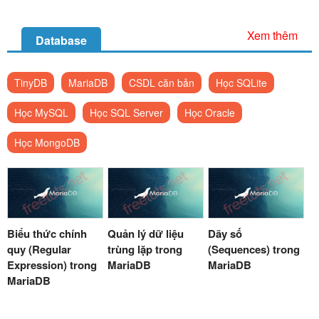
Xem thêm
Database
TinyDB
MariaDB
CSDL căn bản
Học SQLite
Học MySQL
Học SQL Server
Học Oracle
Học MongoDB
Biểu thức chính
Quản lý dữ liệu
Dãy số
quy (Regular
trùng lặp trong
(Sequences) trong
Expression) trong
MariaDB
MariaDB
MariaDB