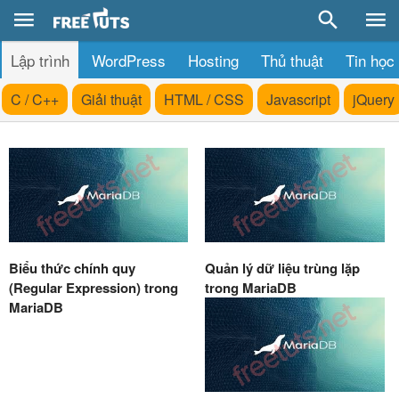
Lập trình
WordPress
Hosting
Thủ thuật
Tin học
C / C++
Giải thuật
HTML / CSS
Javascript
jQuery
Biểu thức chính quy
Quản lý dữ liệu trùng lặp
(Regular Expression) trong
trong MariaDB
MariaDB