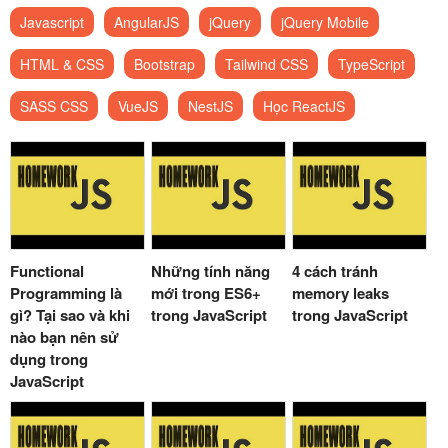
Javascript
AngularJS
jQuery
jQuery Mobile
HTML & CSS
Bootstrap
Tailwind CSS
TypeScript
SASS CSS
VueJS
NestJS
Học ReactJS
Functional
Những tính năng
4 cách tránh
Programming là
mới trong ES6+
memory leaks
gì? Tại sao và khi
trong JavaScript
trong JavaScript
nào bạn nên sử
dụng trong
JavaScript