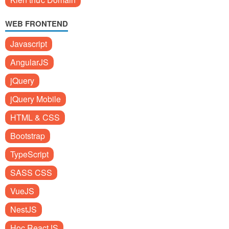
WEB FRONTEND
Javascript
AngularJS
jQuery
jQuery Mobile
HTML & CSS
Bootstrap
TypeScript
SASS CSS
VueJS
NestJS
Học ReactJS