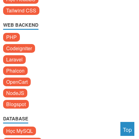
Tailwind CSS
WEB BACKEND
PHP
Codeigniter
Laravel
Phalcon
OpenCart
NodeJS
Blogspot
DATABASE
Top
Học MySQL