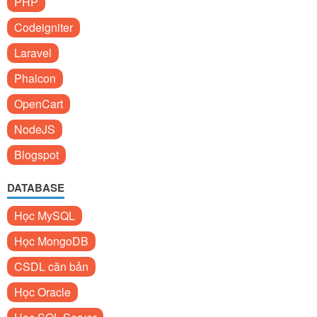
PHP
Codeigniter
Laravel
Phalcon
OpenCart
NodeJS
Blogspot
DATABASE
Học MySQL
Học MongoDB
CSDL căn bản
Học Oracle