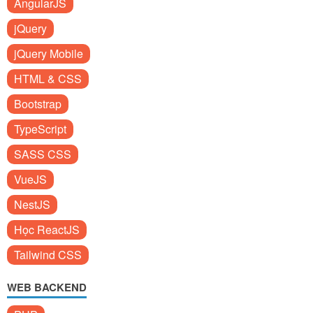
AngularJS
jQuery
jQuery Mobile
HTML & CSS
Bootstrap
TypeScript
SASS CSS
VueJS
NestJS
Học ReactJS
Tailwind CSS
WEB BACKEND