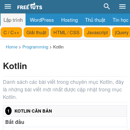
Lập trình
WordPress
Hosting
Thủ thuật
Tin học
C / C++
Giải thuật
HTML / CSS
Javascript
jQuery
Home
>
Programming
>
Kotlin
Kotlin
Danh sách các bài viết trong chuyên mục Kotlin, đây
là những bài viết mới nhất được cập nhật trong mục
Kotlin.
1
KOTLIN CĂN BẢN
Bắt đầu