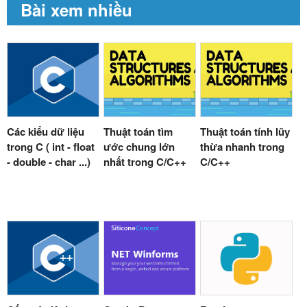
Bài xem nhiều
Các kiểu dữ liệu
Thuật toán tìm
Thuật toán tính lũy
trong C ( int - float
ước chung lớn
thừa nhanh trong
- double - char ...)
nhất trong C/C++
C/C++