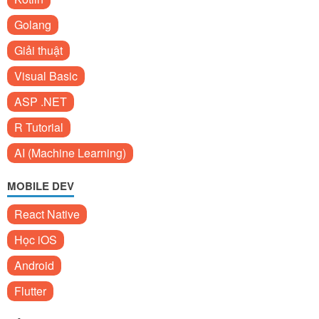
Golang
Giải thuật
Visual Basic
ASP .NET
R Tutorial
AI (Machine Learning)
MOBILE DEV
React Native
Học iOS
Android
Flutter