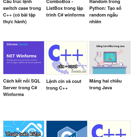
Cấu trúc lệnh
ComboBox -
Random trong
switch case trong
ListBox trong lập
Python: Tạo số
C++ (có bài tập
trình C# winforms
random ngẫu
thực hành)
nhiên
Cách kết nối SQL
Mảng hai chiều
Lệnh cin và cout
Server trong C#
trong Java
trong C++
Winforms