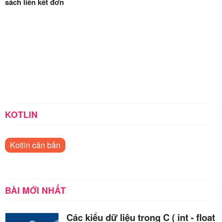
sách liên kết đơn
KOTLIN
Kotlin căn bản
BÀI MỚI NHẤT
Các kiểu dữ liệu trong C ( int - float