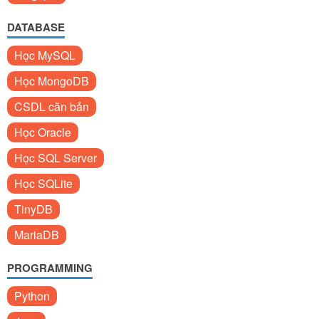
DATABASE
Học MySQL
Học MongoDB
CSDL căn bản
Học Oracle
Học SQL Server
Học SQLite
TinyDB
MariaDB
PROGRAMMING
Python