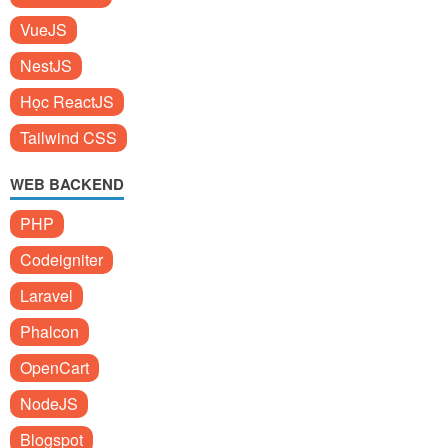
VueJS
NestJS
Học ReactJS
Tailwind CSS
WEB BACKEND
PHP
Codeigniter
Laravel
Phalcon
OpenCart
NodeJS
Blogspot