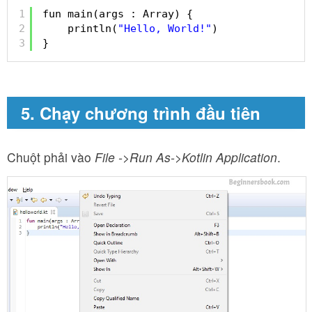
1
fun main(args : Array) {
2
println(
"Hello, World!"
)
3
}
5. Chạy chương trình đầu tiên
Chuột phải vào
File ->Run As->Kotlin Application
.