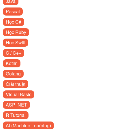
Java
Pascal
Học C#
Học Ruby
Học Swift
C / C++
Kotlin
Golang
Giải thuật
Visual Basic
ASP .NET
R Tutorial
AI (Machine Learning)