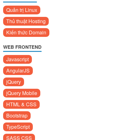
Quản trị Linux
Thủ thuật Hosting
Kiến thức Domain
WEB FRONTEND
Javascript
AngularJS
jQuery
jQuery Mobile
HTML & CSS
Bootstrap
TypeScript
SASS CSS