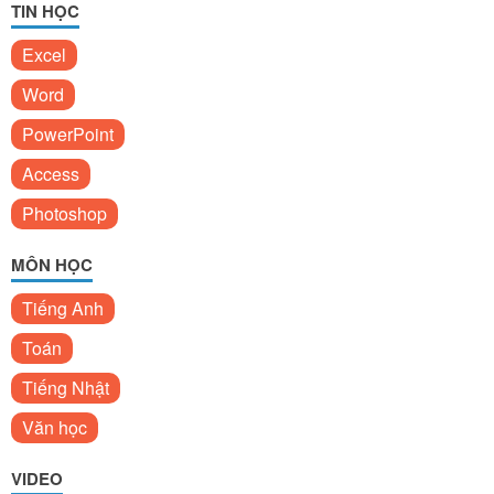
TIN HỌC
Excel
Word
PowerPoint
Access
Photoshop
MÔN HỌC
Tiếng Anh
Toán
Tiếng Nhật
Văn học
VIDEO