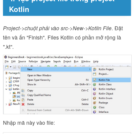
Kotlin
Project->chuột phải vào src->New->Kotlin File
. Đặt
tên và ấn "Finish". Files Kotlin có phần mở rộng là
".kt".
Nhập mã này vào file: