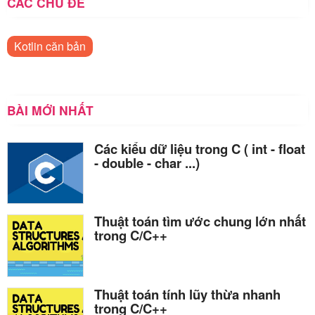
CÁC CHỦ ĐỀ
Kotlin căn bản
BÀI MỚI NHẤT
Các kiểu dữ liệu trong C ( int - float
- double - char ...)
Thuật toán tìm ước chung lớn nhất
trong C/C++
Thuật toán tính lũy thừa nhanh
trong C/C++