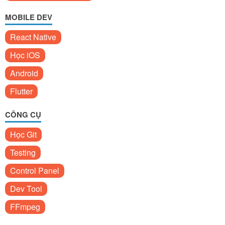
MOBILE DEV
React Native
Học iOS
Android
Flutter
CÔNG CỤ
Học Git
Testing
Control Panel
Dev Tool
FFmpeg