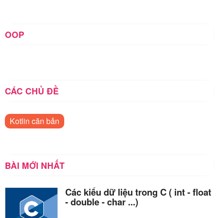
OOP
CÁC CHỦ ĐỀ
Kotlin căn bản
BÀI MỚI NHẤT
Các kiểu dữ liệu trong C ( int - float
- double - char ...)