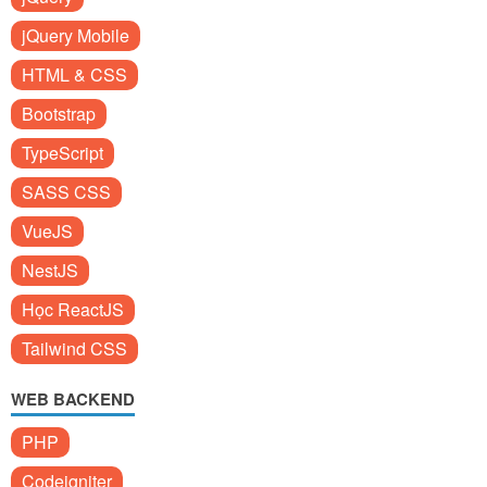
jQuery Mobile
HTML & CSS
Bootstrap
TypeScript
SASS CSS
VueJS
NestJS
Học ReactJS
Tailwind CSS
WEB BACKEND
PHP
Codeigniter