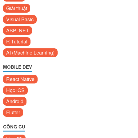
Giải thuật
Visual Basic
ASP .NET
R Tutorial
AI (Machine Learning)
MOBILE DEV
React Native
Học iOS
Android
Flutter
CÔNG CỤ