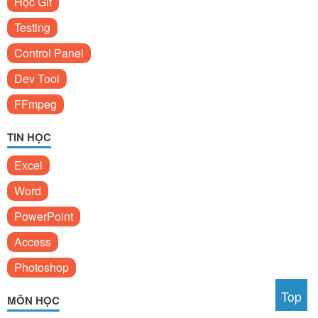
Học Git
Testing
Control Panel
Dev Tool
FFmpeg
TIN HỌC
Excel
Word
PowerPoint
Access
Photoshop
Top
MÔN HỌC