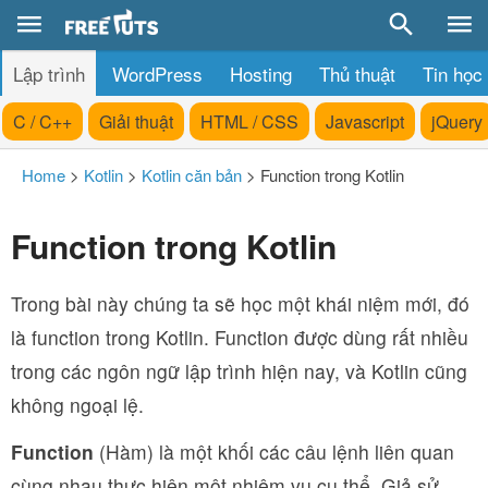
Lập trình
WordPress
Hosting
Thủ thuật
Tin học
C / C++
Giải thuật
HTML / CSS
Javascript
jQuery
Home
>
Kotlin
>
Kotlin căn bản
>
Function trong Kotlin
Function trong Kotlin
Trong bài này chúng ta sẽ học một khái niệm mới, đó
là function trong Kotlin. Function được dùng rất nhiều
trong các ngôn ngữ lập trình hiện nay, và Kotlin cũng
không ngoại lệ.
Function
(Hàm) là một khối các câu lệnh liên quan
cùng nhau thực hiện một nhiệm vụ cụ thể. Giả sử