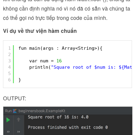
không cần định nghĩa nó vì nó đã có sẵn và chúng ta
có thể gọi nó trực tiếp trong code của mình.
Ví dụ về thư viện hàm chuẩn
1
fun main(args : Array<String>){
2
3
var num = 
16
4
println(
"Square root of $num is: ${Math
5
6
}
OUTPUT: