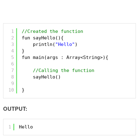
1
//Created the function
2
fun sayHello(){
3
println(
"Hello"
)
4
}
5
fun main(args : Array<String>){
6
7
//Calling the function
8
sayHello()
9
10
}
OUTPUT:
1
Hello