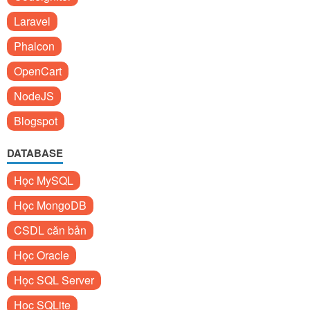
Laravel
Phalcon
OpenCart
NodeJS
Blogspot
DATABASE
Học MySQL
Học MongoDB
CSDL căn bản
Học Oracle
Học SQL Server
Học SQLite