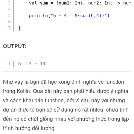
3
val sum = {num1: Int, num2: Int -> num1
4
5
println(
"6 + 4 = ${sum(6,4)}"
)
6
7
}
OUTPUT:
1
6
+ 
4
= 
10
Như vậy là bạn đã học xong định nghĩa về function
trong Kotlin. Qua bài này bạn phải hiểu được ý nghĩa
và cách khai báo function, bởi vì sau này với những
dự án thực tế bạn sẽ sử dụng nó rất nhiều, chưa tính
đến nó có chút giống nhau với phương thức trong lập
trình hướng đối tượng.