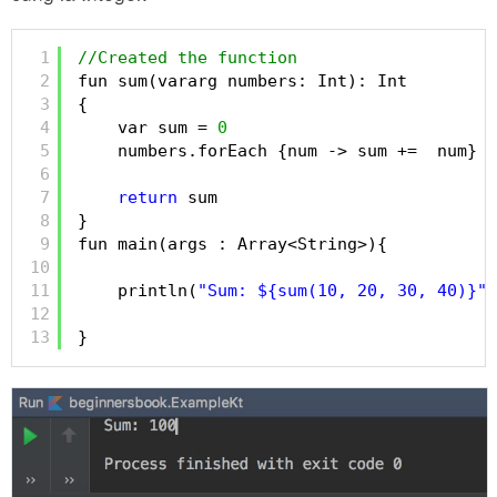
1
//Created the function
2
fun sum(vararg numbers: Int): Int
3
{
4
var sum = 
0
5
numbers.forEach {num -> sum +=  num}
6
7
return
sum
8
}
9
fun main(args : Array<String>){
10
11
println(
"Sum: ${sum(10, 20, 30, 40)}"
)
12
13
}