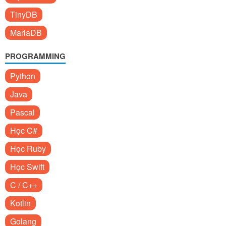
TinyDB
MariaDB
PROGRAMMING
Python
Java
Pascal
Học C#
Học Ruby
Học Swift
C / C++
Kotlin
Golang