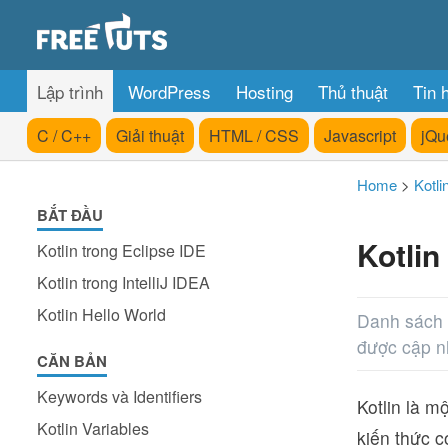
Lập trình
WordPress
Hosting
Thủ thuật
Tin 
C / C++
Giải thuật
HTML / CSS
Javascript
jQu
Home
>
Kotli
BẮT ĐẦU
Kotlin
Kotlin trong Eclipse IDE
Kotlin trong IntelliJ IDEA
Kotlin Hello World
Danh sách c
được cập nh
CĂN BẢN
Keywords và Identifiers
Kotlin là m
Kotlin Variables
kiến thức c