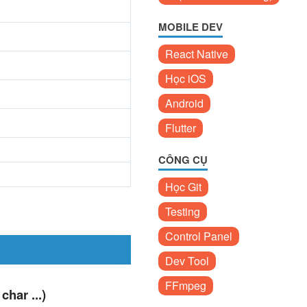
MOBILE DEV
React Native
Học iOS
Android
Flutter
CÔNG CỤ
Học Git
Testing
Control Panel
Dev Tool
FFmpeg
char ...)