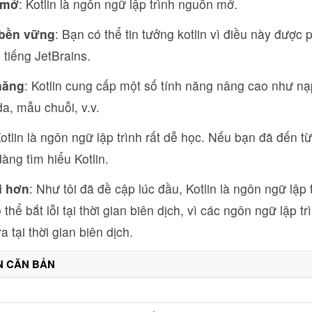
 mở
: Kotlin là ngôn ngữ lập trình nguồn mở.
 bền vững
: Bạn có thể tin tưởng kotlin vì điều này được p
i tiếng JetBrains.
năng
: Kotlin cung cấp một số tính năng nâng cao như nạ
a, mẫu chuỗi, v.v.
Kotlin là ngôn ngữ lập trình rất dễ học. Nếu bạn đã đến t
àng tìm hiểu Kotlin.
ỗi hơn
: Như tôi đã đề cập lúc đầu, Kotlin là ngôn ngữ lập t
thể bắt lỗi tại thời gian biên dịch, vì các ngôn ngữ lập tr
a tại thời gian biên dịch.
N CĂN BẢN