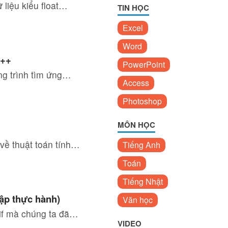
 liệu kiểu float…
TIN HỌC
Excel
Word
C++
PowerPoint
ng trình tìm ứng…
Access
Photoshop
MÔN HỌC
 về thuật toán tính…
Tiếng Anh
Toán
Tiếng Nhật
tập thực hành)
Văn học
 if mà chúng ta đã…
VIDEO