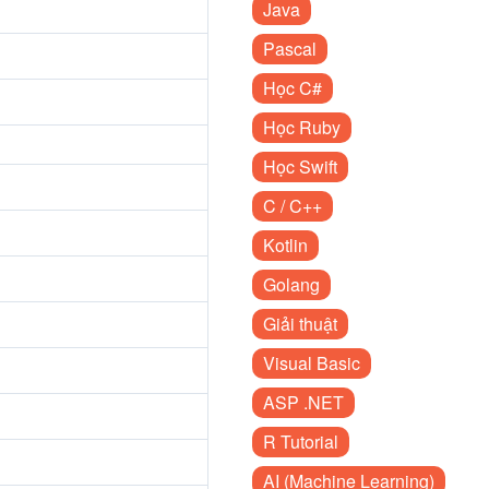
Java
Pascal
Học C#
Học Ruby
Học Swift
C / C++
Kotlin
Golang
Giải thuật
Visual Basic
ASP .NET
R Tutorial
AI (Machine Learning)