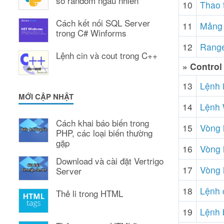
số random ngẫu nhiên
10
Thao t
Cách kết nối SQL Server
11
Mảng (
trong C# Winforms
12
Range
Lệnh cin và cout trong C++
» Control
13
Lệnh i
MỚI CẬP NHẬT
14
Lệnh 
Cách khai báo biến trong
15
Vòng l
PHP, các loại biến thường
gặp
16
Vòng l
Download và cài đặt Vertrigo
17
Vòng l
Server
18
Lệnh c
Thẻ li trong HTML
19
Lệnh 