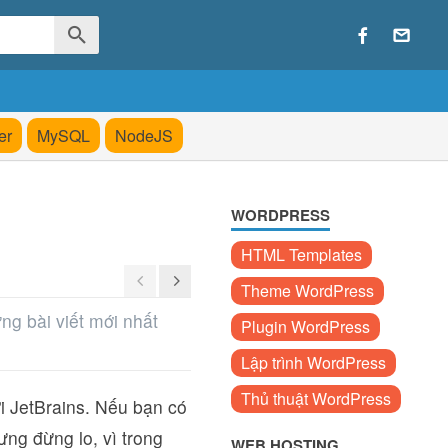
er
MySQL
NodeJS
WORDPRESS
HTML Templates
Theme WordPress
ng bài viết mới nhất
Plugin WordPress
Lập trình WordPress
Thủ thuật WordPress
ởi JetBrains. Nếu bạn có
ưng đừng lo, vì trong
WEB HOSTING