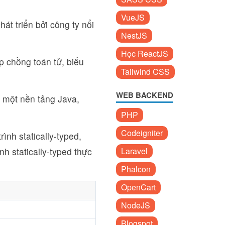
VueJS
hát triển bởi công ty nổi
NestJS
Học ReactJS
p chồng toán tử, biểu
Tailwind CSS
WEB BACKEND
ừ một nền tảng Java,
PHP
Codeigniter
rình statically-typed,
ình statically-typed thực
Laravel
Phalcon
OpenCart
NodeJS
Blogspot