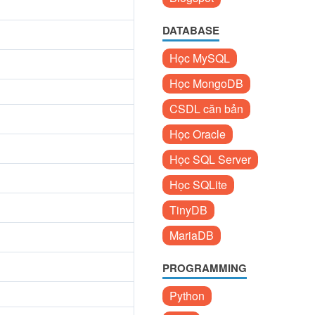
DATABASE
Học MySQL
Học MongoDB
CSDL căn bản
Học Oracle
Học SQL Server
Học SQLite
TinyDB
MariaDB
PROGRAMMING
Python