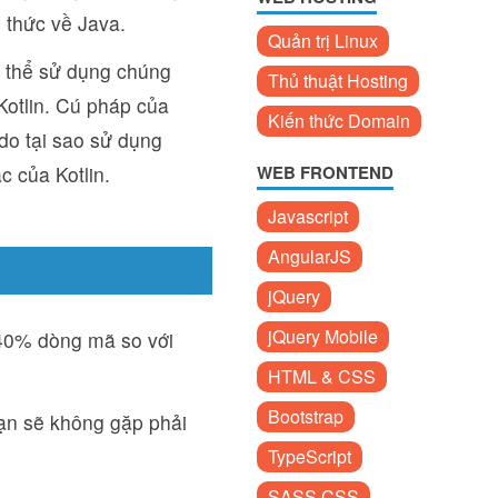
 thức về Java.
Quản trị Linux
có thể sử dụng chúng
Thủ thuật Hosting
Kotlin. Cú pháp của
Kiến thức Domain
do tại sao sử dụng
c của Kotlin.
WEB FRONTEND
Javascript
AngularJS
jQuery
jQuery Mobile
 40% dòng mã so với
HTML & CSS
Bootstrap
Bạn sẽ không gặp phải
TypeScript
SASS CSS