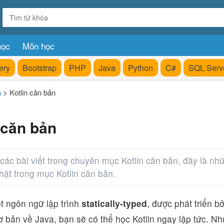
học
Môn học
ery
Bootstrap
PHP
Java
Python
C#
SQL Serv
n
>
Kotlin căn bản
 căn bản
ác bài viết trong chuyên mục Kotlin căn bản, đây là nhữ
ật trong mục Kotlin căn bản.
ột ngôn ngữ lập trình
statically-typed
, được phát triển b
ơ bản về Java, bạn sẽ có thể học Kotlin ngay lập tức. Nh