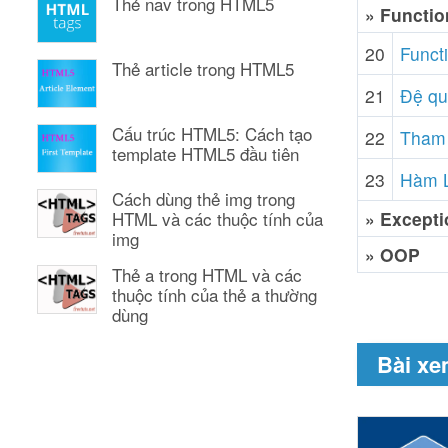
Thẻ nav trong HTML5
» Functio
20
Functi
Thẻ article trong HTML5
21
Đệ quy
Cấu trúc HTML5: Cách tạo
22
Tham 
template HTML5 đầu tiên
23
Hàm L
Cách dùng thẻ img trong
» Excepti
HTML và các thuộc tính của
img
» OOP
Thẻ a trong HTML và các
thuộc tính của thẻ a thường
dùng
Bài xe