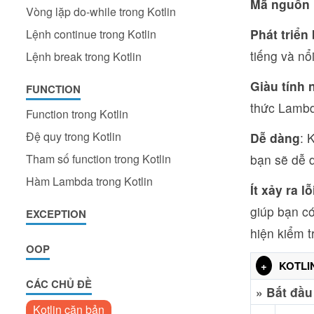
Mã nguồn
Vòng lặp do-while trong Kotlin
Phát triển
Lệnh continue trong Kotlin
tiếng và nổ
Lệnh break trong Kotlin
Giàu tính 
FUNCTION
thức Lambd
Function trong Kotlin
Đệ quy trong Kotlin
Dễ dàng
: 
Tham số function trong Kotlin
bạn sẽ dễ d
Hàm Lambda trong Kotlin
Ít xảy ra l
giúp bạn có 
EXCEPTION
hiện kiểm tr
OOP
+
KOTLI
CÁC CHỦ ĐỀ
» Bắt đầu
Kotlin căn bản