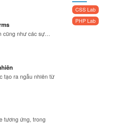
CSS Lab
PHP Lab
orms
ệm cũng như các sự…
nhiên
 tạo ra ngẫu nhiên từ
e tương ứng, trong