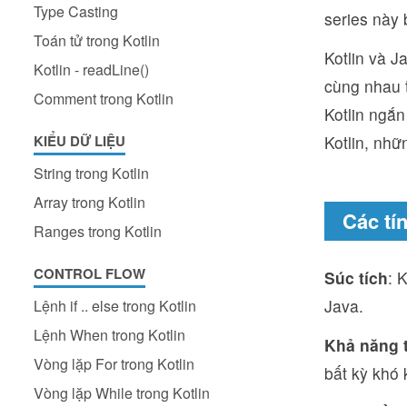
Type Casting
series này 
Toán tử trong Kotlin
Kotlin và J
Kotlin - readLine()
cùng nhau t
Comment trong Kotlin
Kotlin ngắn
KIỂU DỮ LIỆU
Kotlin, nhữ
String trong Kotlin
Array trong Kotlin
Các tí
Ranges trong Kotlin
CONTROL FLOW
Súc tích
: 
Java.
Lệnh if .. else trong Kotlin
Lệnh When trong Kotlin
Khả năng 
Vòng lặp For trong Kotlin
bất kỳ khó 
Vòng lặp While trong Kotlin