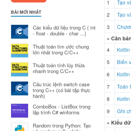
1
Tạo và
BÀI MỚI NHẤT
2
Tạo và
3
Chương
Các kiểu dữ liệu trong C ( int
- float - double - char ...)
» Căn bả
Thuật toán tìm ước chung
4
Kotlin
lớn nhất trong C/C++
5
Biến v
Thuật toán tính lũy thừa
nhanh trong C/C++
6
Kotlin
Cấu trúc lệnh switch case
7
Toán t
trong C++ (có bài tập thực
hành)
8
Kotlin
ComboBox - ListBox trong
9
Ghi c
lập trình C# winforms
» Kiểu dữ
Random trong Python: Tạo