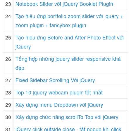
23
Notebook Slider với jQuery Booklet Plugin
24
Tạo hiệu ứng portfolio zoom slider với jquery +
zoom plugin + fancybox plugin
25
Tạo hiệu ứng Before and After Photo Effect với
jQuery
26
Tổng hợp những jquery slider responsive khá
đẹp
27
Fixed Sidebar Scrolling Với jQuery
28
Top 10 jquery webcam plugin tốt nhất
29
Xây dựng menu Dropdown với jQuery
30
Xây dựng chức năng scrollTo Top với jQuery
31
jQuery click outside close - tắt popup khi click