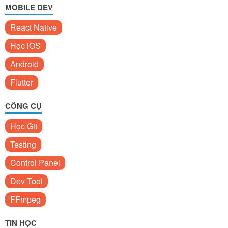
MOBILE DEV
React Native
Học iOS
Android
Flutter
CÔNG CỤ
Học Git
Testing
Control Panel
Dev Tool
FFmpeg
TIN HỌC