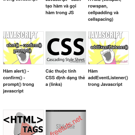
tạo hàm và gọi
rowspan,
hàm trong JS
cellpadding và
cellspacing)
Hàm alert() -
Các thuộc tính
Hàm
confirm() -
CSS định dạng thẻ
addEventListener()
prompt() trong
a (links)
trong Javascript
javascript