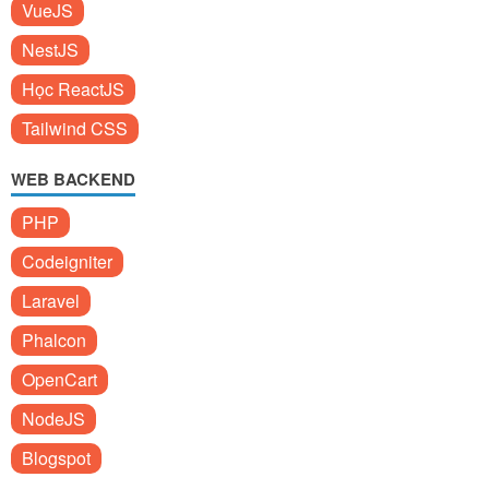
VueJS
NestJS
Học ReactJS
Tailwind CSS
WEB BACKEND
PHP
Codeigniter
Laravel
Phalcon
OpenCart
NodeJS
Blogspot