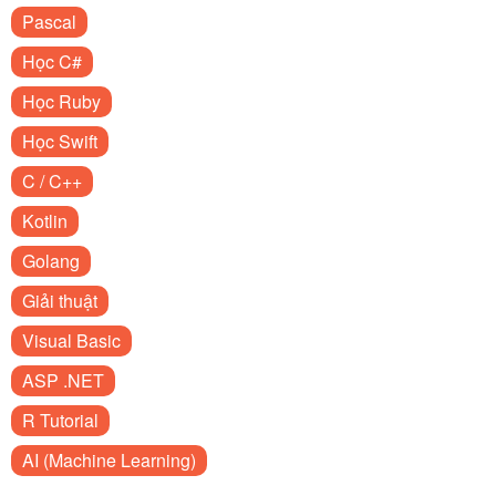
Pascal
Học C#
Học Ruby
Học Swift
C / C++
Kotlin
Golang
Giải thuật
Visual Basic
ASP .NET
R Tutorial
AI (Machine Learning)