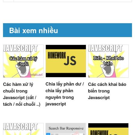
Bài xem nhiều
Chia lấy phần dư /
Các hàm xử lý
Các cách khai báo
chia lấy phần
chuỗi trong
biến trong
nguyên trong
Javascript (cắt /
Javascript
javascript
tách / nối chuỗi ..)