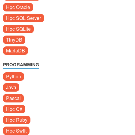
Học Oracle
Học SQL Server
Học SQLite
TinyDB
MariaDB
PROGRAMMING
Python
Java
Pascal
Học C#
Học Ruby
Học Swift