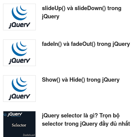
slideUp() và slideDown() trong
jQuery
fadeIn() và fadeOut() trong jQuery
Show() và Hide() trong jQuery
jQuery selector là gì? Trọn bộ
selector trong jQuery đầy đủ nhất