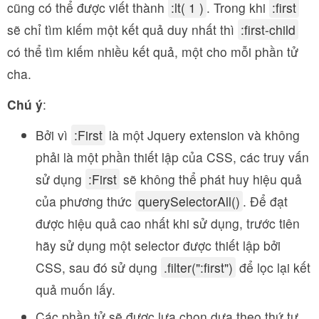
cũng có thể được viết thành
:lt( 1 )
. Trong khi
:first
sẽ chỉ tìm kiếm một kết quả duy nhất thì
:first-child
có thể tìm kiếm nhiều kết quả, một cho mỗi phần tử
cha.
Chú ý
:
Bởi vì
:First
là một Jquery extension và không
phải là một phần thiết lập của CSS, các truy vấn
sử dụng
:First
sẽ không thể phát huy hiệu quả
của phương thức
querySelectorAll()
. Để đạt
được hiệu quả cao nhất khi sử dụng, trước tiên
hãy sử dụng một selector được thiết lập bởi
CSS, sau đó sử dụng
.filter(":first")
để lọc lại kết
quả muốn lấy.
Các phần tử sẽ được lựa chọn dựa theo thứ tự