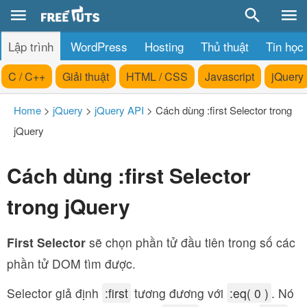
Lập trình
WordPress
Hosting
Thủ thuật
Tin học
C / C++
Giải thuật
HTML / CSS
Javascript
jQuery
Home
>
jQuery
>
jQuery API
>
Cách dùng :first Selector trong
jQuery
Cách dùng :first Selector
trong jQuery
First
Selector
sẽ chọn phần tử đầu tiên trong số các
phần tử DOM tìm được.
Selector giả định
:first
tương đương với
:eq( 0 )
. Nó