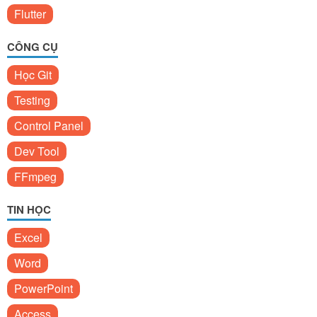
Flutter
CÔNG CỤ
Học Git
Testing
Control Panel
Dev Tool
FFmpeg
TIN HỌC
Excel
Word
PowerPoint
Access