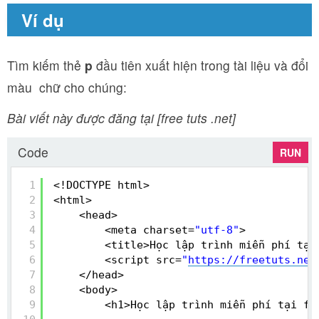
Ví dụ
Tìm kiếm thẻ
p
đầu tiên xuất hiện trong tài liệu và đổi
màu chữ cho chúng:
Bài viết này được đăng tại [free tuts .net]
Code
RUN
1
<!DOCTYPE html>
2
<html>
3
<head>
4
<meta charset=
"utf-8"
>
5
<title>Học lập trình miễn phí tại
6
<script src=
"
https://freetuts.net
7
</head>
8
<body>
9
<h1>Học lập trình miễn phí tại fr