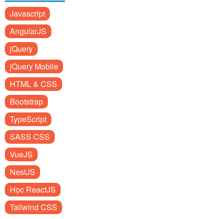
Javascript
AngularJS
jQuery
jQuery Mobile
HTML & CSS
Bootstrap
TypeScript
SASS CSS
VueJS
NestJS
Học ReactJS
Tailwind CSS