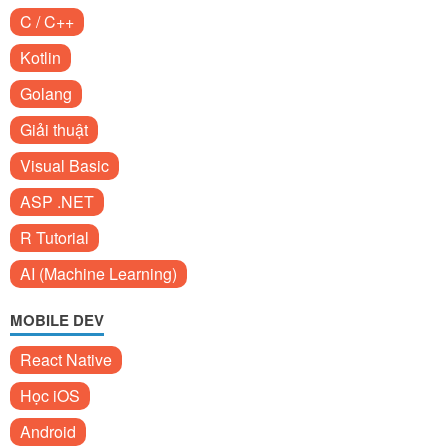
C / C++
Kotlin
Golang
Giải thuật
Visual Basic
ASP .NET
R Tutorial
AI (Machine Learning)
MOBILE DEV
React Native
Học iOS
Android