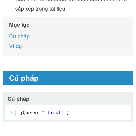
sắp xếp trong tài liệu.
Mục lục
Cú pháp
Ví dụ
Cú pháp
Cú pháp
1
jQuery( 
":first"
)