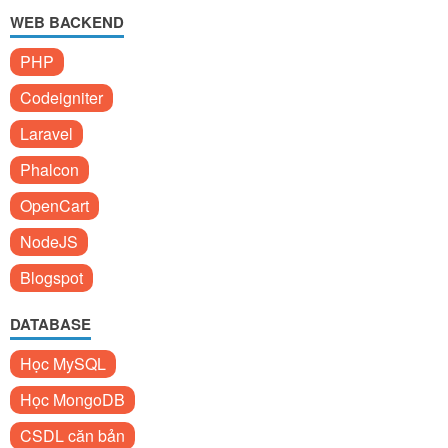
WEB BACKEND
PHP
Codeigniter
Laravel
Phalcon
OpenCart
NodeJS
Blogspot
DATABASE
Học MySQL
Học MongoDB
CSDL căn bản