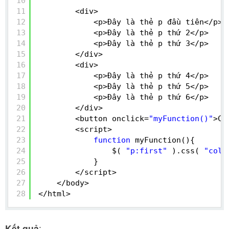
10
11
<div>
12
<p>Đây là thẻ p đầu tiên</p>
13
<p>Đây là thẻ p thứ 2</p>
14
<p>Đây là thẻ p thứ 3</p>
15
</div>
16
<div>
17
<p>Đây là thẻ p thứ 4</p>
18
<p>Đây là thẻ p thứ 5</p>
19
<p>Đây là thẻ p thứ 6</p>
20
</div>
21
<button onclick=
"myFunction()"
>Cl
22
<script>
23
function
myFunction(){
24
$( 
"p:first"
).css( 
"colo
25
}
26
</script>
27
</body>
28
</html>
Kết quả
: