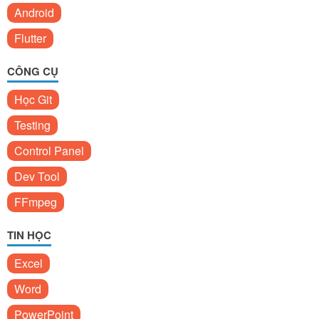
Android
Flutter
CÔNG CỤ
Học Git
Testing
Control Panel
Dev Tool
FFmpeg
TIN HỌC
Excel
Word
PowerPoint