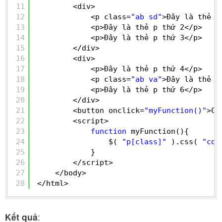
11
<div>
12
<p class=
"ab sd"
>Đây là thẻ p
13
<p>Đây là thẻ p thứ 2</p>
14
<p>Đây là thẻ p thứ 3</p>
15
</div>
16
<div>
17
<p>Đây là thẻ p thứ 4</p>
18
<p class=
"ab va"
>Đây là thẻ p
19
<p>Đây là thẻ p thứ 6</p>
20
</div>
21
<button onclick=
"myFunction()"
>Cl
22
<script>
23
function
myFunction(){
24
$( 
"p[class]"
).css( 
"col
25
}
26
</script>
27
</body>
28
</html>
Kết quả
: