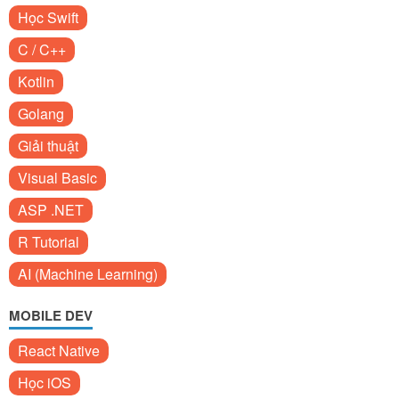
Học Swift
C / C++
Kotlin
Golang
Giải thuật
Visual Basic
ASP .NET
R Tutorial
AI (Machine Learning)
MOBILE DEV
React Native
Học iOS