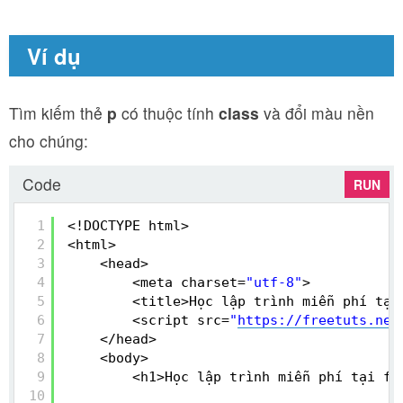
Ví dụ
Tìm kiếm thẻ
p
có thuộc tính
class
và đổi màu nền
cho chúng:
Code
RUN
1
<!DOCTYPE html>
2
<html>
3
<head>
4
<meta charset=
"utf-8"
>
5
<title>Học lập trình miễn phí tại
6
<script src=
"
https://freetuts.net
7
</head>
8
<body>
9
<h1>Học lập trình miễn phí tại fr
10