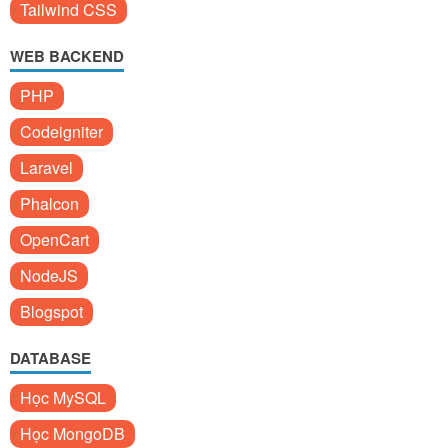
Tailwind CSS
WEB BACKEND
PHP
Codeigniter
Laravel
Phalcon
OpenCart
NodeJS
Blogspot
DATABASE
Học MySQL
Học MongoDB