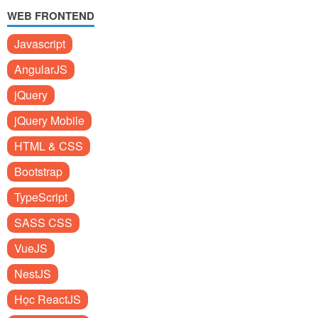
WEB FRONTEND
Javascript
AngularJS
jQuery
jQuery Mobile
HTML & CSS
Bootstrap
TypeScript
SASS CSS
VueJS
NestJS
Học ReactJS