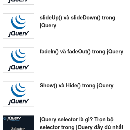
slideUp() và slideDown() trong
jQuery
fadeIn() và fadeOut() trong jQuery
Show() và Hide() trong jQuery
jQuery selector là gì? Trọn bộ
selector trong jQuery đầy đủ nhất