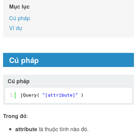
Mục lục
Cú pháp
Ví dụ
Cú pháp
Cú pháp
1
jQuery( 
"[attribute]"
)
Trong đó
:
attribute
là thuộc tính nào đó.