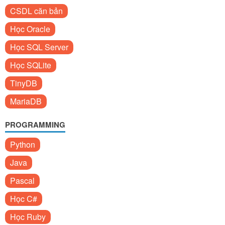
CSDL căn bản
Học Oracle
Học SQL Server
Học SQLite
TinyDB
MariaDB
PROGRAMMING
Python
Java
Pascal
Học C#
Học Ruby