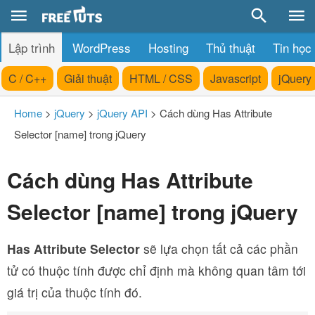
Lập trình
WordPress
Hosting
Thủ thuật
Tin học
C / C++
Giải thuật
HTML / CSS
Javascript
jQuery
Home
>
jQuery
>
jQuery API
>
Cách dùng Has Attribute
Selector [name] trong jQuery
Cách dùng Has Attribute
Selector [name] trong jQuery
Has Attribute Selector
sẽ lựa chọn tất cả các phần
tử có thuộc tính được chỉ định mà không quan tâm tới
giá trị của thuộc tính đó.