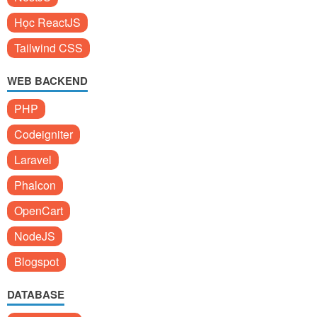
Học ReactJS
Tailwind CSS
WEB BACKEND
PHP
Codeigniter
Laravel
Phalcon
OpenCart
NodeJS
Blogspot
DATABASE