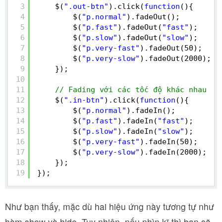
3
$(
".out-btn"
).click(
function
(){
4
$(
"p.normal"
).fadeOut();
5
$(
"p.fast"
).fadeOut(
"fast"
);
6
$(
"p.slow"
).fadeOut(
"slow"
);
7
$(
"p.very-fast"
).fadeOut(50);
8
$(
"p.very-slow"
).fadeOut(2000);
9
});
10
11
// Fading với các tốc độ khác nhau
12
$(
".in-btn"
).click(
function
(){
13
$(
"p.normal"
).fadeIn();
14
$(
"p.fast"
).fadeIn(
"fast"
);
15
$(
"p.slow"
).fadeIn(
"slow"
);
16
$(
"p.very-fast"
).fadeIn(50);
17
$(
"p.very-slow"
).fadeIn(2000);
18
});
19
});
Như bạn thấy, mặc dù hai hiệu ứng này tương tự như
hàm show và hide. Tuy nhiên, nếu nhìn kĩ thì bạn sẽ