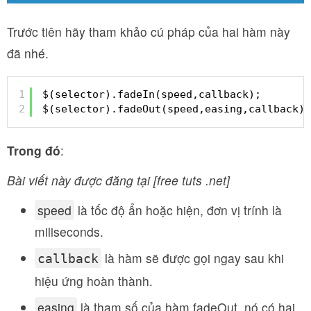
Trước tiên hãy tham khảo cú pháp của hai hàm này
đã nhé.
1
$(selector).fadeIn(speed,callback);
2
$(selector).fadeOut(speed,easing,callback)
Trong đó
:
Bài viết này được đăng tại [free tuts .net]
speed
là tốc độ ẩn hoặc hiện, đơn vị trính là
miliseconds.
là hàm sẽ được gọi ngay sau khi
callback
hiệu ứng hoàn thành.
easing
là tham số của hàm fadeOut, nó có hai