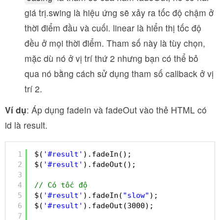
giá trị.swing là hiệu ứng sẽ xảy ra tốc độ chậm ở
thời điểm đầu và cuối. linear là hiển thị tốc độ
đều ở mọi thời điểm. Tham số này là tùy chọn,
mặc dù nó ở vị trí thứ 2 nhưng bạn có thể bỏ
qua nó bằng cách sử dụng tham số callback ở vị
trí 2.
Ví dụ
: Áp dụng fadeIn và fadeOut vào thẻ HTML có
id là result.
1
$(
'#result'
).fadeIn();
2
$(
'#result'
).fadeOut();
3
4
// Có tốc độ
5
$(
'#result'
).fadeIn(
"slow"
);
6
$(
'#result'
).fadeOut(3000);
7