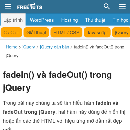
Lập trình
WordPress
Hosting
Thủ thuật
Tin học
C / C++
Giải thuật
HTML / CSS
Javascript
jQuery
Home
>
jQuery
>
jQuery căn bản
>
fadeIn() và fadeOut() trong
jQuery
fadeIn() và fadeOut() trong
jQuery
Trong bài này chúng ta sẽ tìm hiểu hàm
fadeIn và
fadeOut trong jQuery
, hai hàm này dùng để hiển thị
hoặc ẩn các thẻ HTML với hiệu ứng mờ dần rất đẹp
mắt.