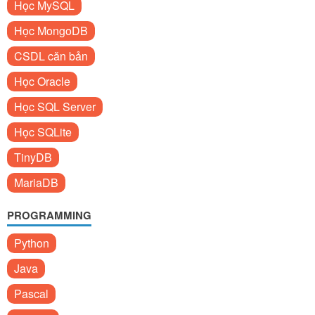
Học MySQL
Học MongoDB
CSDL căn bản
Học Oracle
Học SQL Server
Học SQLite
TinyDB
MariaDB
PROGRAMMING
Python
Java
Pascal