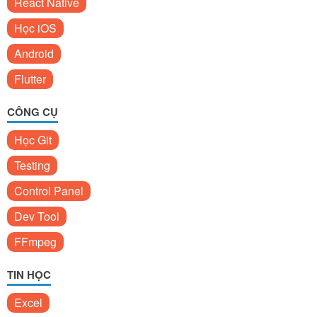
React Native
Học iOS
Android
Flutter
CÔNG CỤ
Học Git
Testing
Control Panel
Dev Tool
FFmpeg
TIN HỌC
Excel