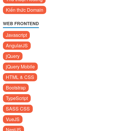
Kiến thức Domain
WEB FRONTEND
Javascript
AngularJS
jQuery
jQuery Mobile
HTML & CSS
Bootstrap
TypeScript
SASS CSS
VueJS
NestJS