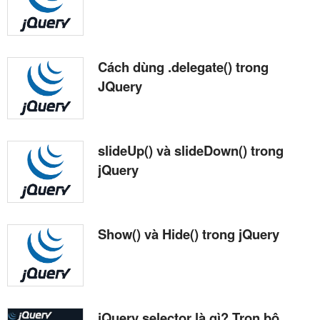
Cách dùng .delegate() trong
JQuery
slideUp() và slideDown() trong
jQuery
Show() và Hide() trong jQuery
jQuery selector là gì? Trọn bộ