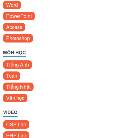
Word
PowerPoint
Access
Photoshop
MÔN HỌC
Tiếng Anh
Toán
Tiếng Nhật
Văn học
VIDEO
CSS Lab
PHP Lab