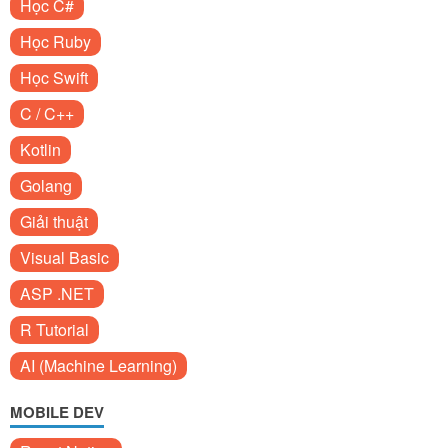
Học C#
Học Ruby
Học Swift
C / C++
Kotlin
Golang
Giải thuật
Visual Basic
ASP .NET
R Tutorial
AI (Machine Learning)
MOBILE DEV