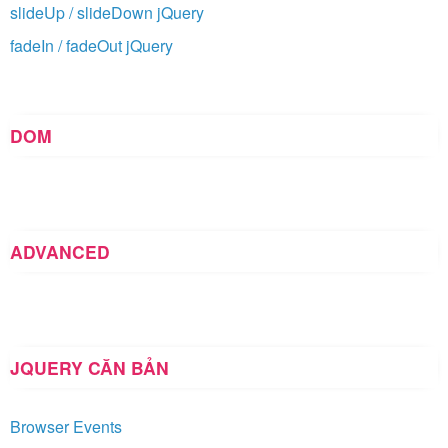
slideUp / slideDown jQuery
fadeIn / fadeOut jQuery
DOM
ADVANCED
JQUERY CĂN BẢN
Browser Events