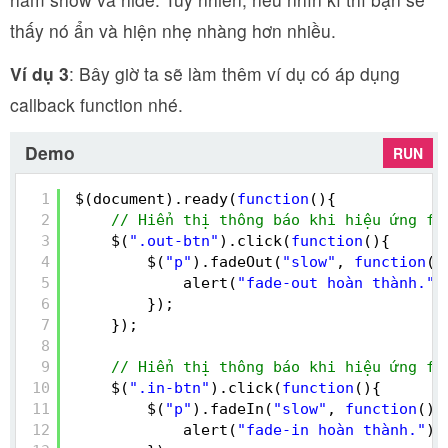
thấy nó ẩn và hiện nhẹ nhàng hơn nhiều.
Ví dụ 3
: Bây giờ ta sẽ làm thêm ví dụ có áp dụng
callback function nhé.
Demo
RUN
1
$(document).ready(
function
(){
2
// Hiển thị thông báo khi hiệu ứng fa
3
$(
".out-btn"
).click(
function
(){
4
$(
"p"
).fadeOut(
"slow"
, 
function
()
5
alert(
"fade-out hoàn thành."
)
6
});
7
});
8
9
// Hiển thị thông báo khi hiệu ứng fa
10
$(
".in-btn"
).click(
function
(){
11
$(
"p"
).fadeIn(
"slow"
, 
function
(){
12
alert(
"fade-in hoàn thành."
);