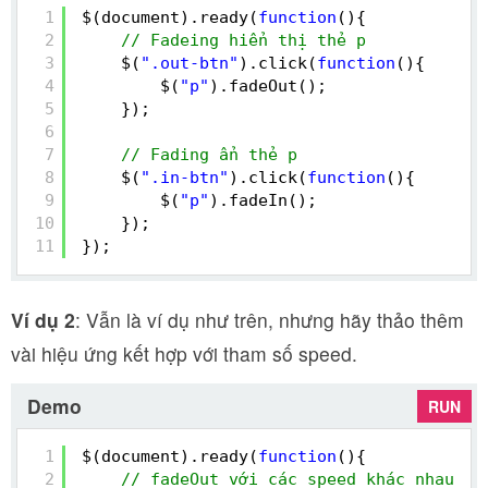
1
$(document).ready(
function
(){
2
// Fadeing hiển thị thẻ p
3
$(
".out-btn"
).click(
function
(){
4
$(
"p"
).fadeOut();
5
});
6
7
// Fading ẩn thẻ p
8
$(
".in-btn"
).click(
function
(){
9
$(
"p"
).fadeIn();
10
});
11
});
Ví dụ 2
: Vẫn là ví dụ như trên, nhưng hãy thảo thêm
vài hiệu ứng kết hợp với tham số speed.
Demo
RUN
1
$(document).ready(
function
(){
2
// fadeOut với các speed khác nhau