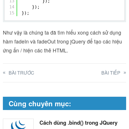
13
});
14
});
15
});
Như vậy là chúng ta đã tìm hiểu xong cách sử dụng
hàm fadeIn và fadeOut trong jQuery để tạo các hiệu
ứng ẩn / hiện các thẻ HTML.
BÀI TRƯỚC
BÀI TIẾP
Cùng chuyên mục:
Cách dùng .bind() trong JQuery