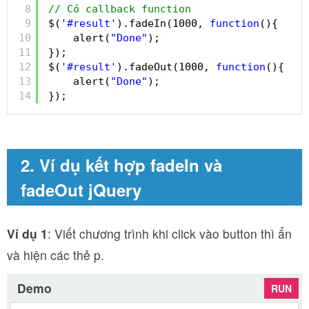
8
// Có callback function
9
$(
'#result'
).fadeIn(1000, 
function
(){
10
alert(
"Done"
);
11
});
12
$(
'#result'
).fadeOut(1000, 
function
(){
13
alert(
"Done"
);
14
});
2. Ví dụ kết hợp fadeIn và
fadeOut jQuery
Ví dụ 1
: Viết chương trình khi click vào button thì ẩn
và hiện các thẻ p.
Demo
RUN