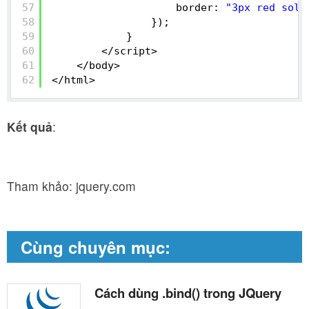
57
border: 
"3px red soli
58
});
59
}
60
</script>
61
</body>
62
</html>
Kết quả
:
Tham khảo: jquery.com
Cùng chuyên mục:
Cách dùng .bind() trong JQuery