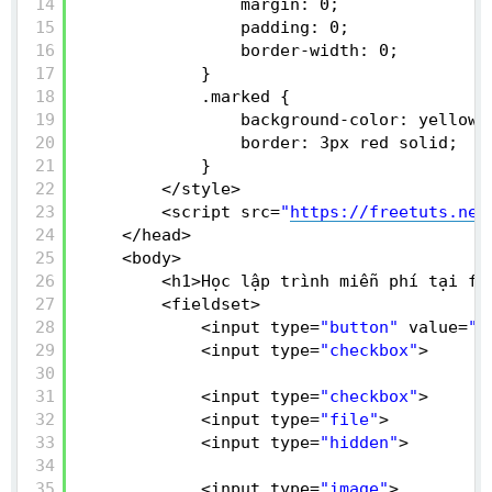
14
margin: 0;
15
padding: 0;
16
border-width: 0;
17
}
18
.marked {
19
background-color: yellow;
20
border: 3px red solid;
21
}
22
</style>
23
<script src=
"
https://freetuts.net
24
</head>
25
<body>
26
<h1>Học lập trình miễn phí tại fr
27
<fieldset>
28
<input type=
"button"
value=
"I
29
<input type=
"checkbox"
>
30
31
<input type=
"checkbox"
>
32
<input type=
"file"
>
33
<input type=
"hidden"
>
34
35
<input type=
"image"
>