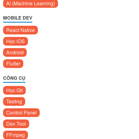
AI (Machine Learning)
MOBILE DEV
React Native
Học iOS
Android
Flutter
CÔNG CỤ
Học Git
Testing
Control Panel
Dev Tool
FFmpeg