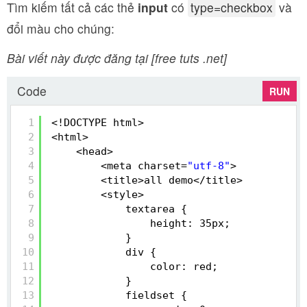
Tìm kiếm tất cả các thẻ
input
có
type=checkbox
và
đổi màu cho chúng:
Bài viết này được đăng tại [free tuts .net]
Code
RUN
1
<!DOCTYPE html>
2
<html>
3
<head>
4
<meta charset=
"utf-8"
>
5
<title>all demo</title>
6
<style>
7
textarea {
8
height: 35px;
9
}
10
div {
11
color: red;
12
}
13
fieldset {