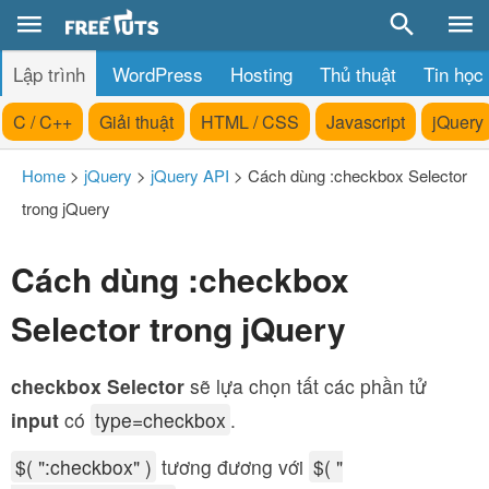
Lập trình
WordPress
Hosting
Thủ thuật
Tin học
C / C++
Giải thuật
HTML / CSS
Javascript
jQuery
Home
>
jQuery
>
jQuery API
>
Cách dùng :checkbox Selector
trong jQuery
Cách dùng :checkbox
Selector trong jQuery
checkbox
Selector
sẽ lựa chọn tất các phần tử
input
có
type=checkbox
.
$( ":checkbox" )
tương đương với
$( "