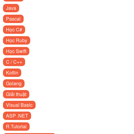
Java
Pascal
Học C#
Học Ruby
Học Swift
C / C++
Kotlin
Golang
Giải thuật
Visual Basic
ASP .NET
R Tutorial