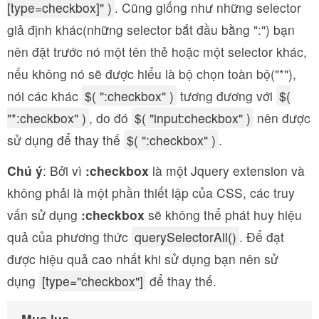
[type=checkbox]" )
. Cũng giống như những selector
giả định khác(những selector bắt đầu bằng ":") bạn
nên đặt trước nó một tên thẻ hoặc một selector khác,
nếu không nó sẽ được hiểu là bộ chọn toàn bộ("*"),
nói các khác
$( ":checkbox" )
tương đương với
$(
"*:checkbox" )
, do đó
$( "input:checkbox" )
nên được
sử dụng để thay thế
$( ":checkbox" )
.
Chú ý
: Bởi vì
:checkbox
là một Jquery extension và
không phải là một phần thiết lập của CSS, các truy
vấn sử dụng
:checkbox
sẽ không thể phát huy hiệu
quả của phương thức
querySelectorAll()
. Để đạt
được hiệu quả cao nhất khi sử dụng bạn nên sử
dụng
[type="checkbox"]
để thay thế.
Mục lục