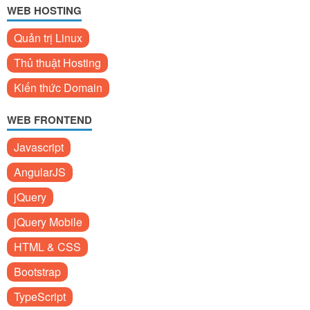
WEB HOSTING
Quản trị Linux
Thủ thuật Hosting
Kiến thức Domain
WEB FRONTEND
Javascript
AngularJS
jQuery
jQuery Mobile
HTML & CSS
Bootstrap
TypeScript