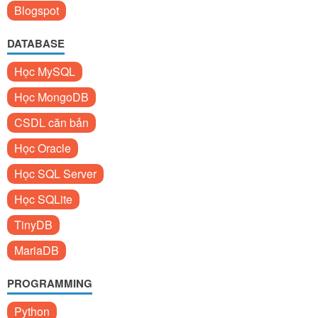
Blogspot
DATABASE
Học MySQL
Học MongoDB
CSDL căn bản
Học Oracle
Học SQL Server
Học SQLite
TinyDB
MariaDB
PROGRAMMING
Python