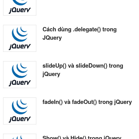
Cách dùng .delegate() trong
JQuery
slideUp() và slideDown() trong
jQuery
fadeIn() và fadeOut() trong jQuery
Show() và Hide() trong jQuery