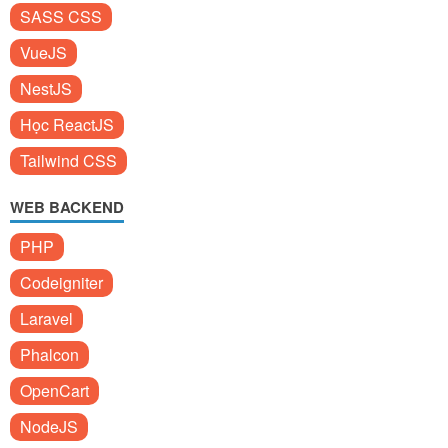
SASS CSS
VueJS
NestJS
Học ReactJS
Tailwind CSS
WEB BACKEND
PHP
Codeigniter
Laravel
Phalcon
OpenCart
NodeJS