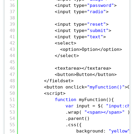
36
<input type=
"password"
>
37
<input type=
"radio"
>
38
39
<input type=
"reset"
>
40
<input type=
"submit"
>
41
<input type=
"text"
>
42
<select>
43
<option>Option</option>
44
</select>
45
46
<textarea></textarea>
47
<button>Button</button>
48
</fieldset>
49
<button onclick=
"myFunction()"
>Cl
50
<script>
51
function
myFunction(){
52
var
input = $( 
"input:che
53
.wrap( 
"<span></span>"
)
54
.parent()
55
.css({
56
background: 
"yellow"
,