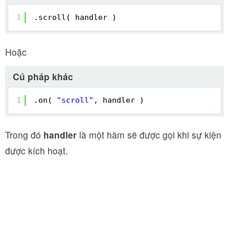
1
.scroll( handler )
Hoặc
Cú pháp khác
1
.on( 
"scroll"
, handler )
Trong đó
handler
là một hàm sẽ được gọi khi sự kiện
được kích hoạt.