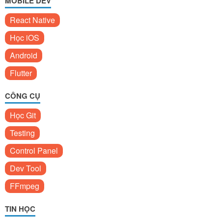
MOBILE DEV
React Native
Học iOS
Android
Flutter
CÔNG CỤ
Học Git
Testing
Control Panel
Dev Tool
FFmpeg
TIN HỌC