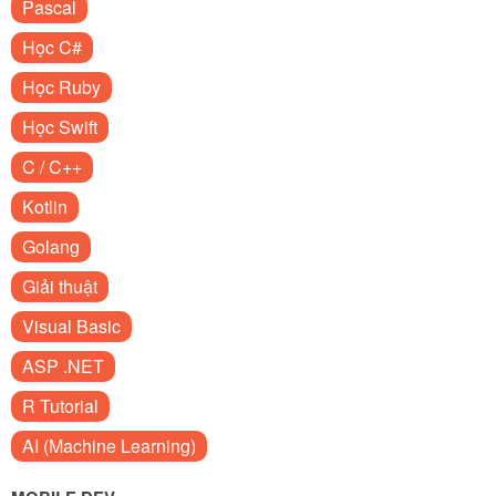
Pascal
Học C#
Học Ruby
Học Swift
C / C++
Kotlin
Golang
Giải thuật
Visual Basic
ASP .NET
R Tutorial
AI (Machine Learning)