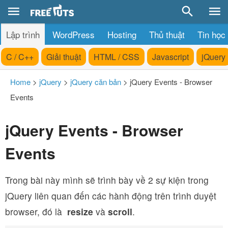
Lập trình
WordPress
Hosting
Thủ thuật
Tin học
C / C++
Giải thuật
HTML / CSS
Javascript
jQuery
Home
>
jQuery
>
jQuery căn bản
>
jQuery Events - Browser
Events
jQuery Events - Browser
Events
Trong bài này mình sẽ trình bày về 2 sự kiện trong
jQuery liên quan đến các hành động trên trình duyệt
browser, đó là
resize
và
scroll
.