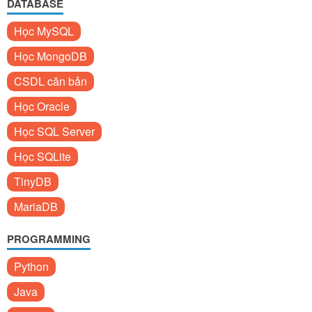
DATABASE
Học MySQL
Học MongoDB
CSDL căn bản
Học Oracle
Học SQL Server
Học SQLite
TinyDB
MariaDB
PROGRAMMING
Python
Java