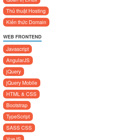
Thủ thuật Hosting
Kiến thức Domain
WEB FRONTEND
Javascript
AngularJS
jQuery
jQuery Mobile
HTML & CSS
Bootstrap
TypeScript
SASS CSS
VueJS