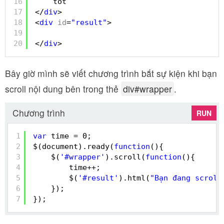
16
tốt
17
</
div
>
18
<
div
id
=
"result"
>
19
20
</
div
>
Bây giờ mình sẽ viết chương trình bắt sự kiện khi bạn
scroll nội dung bên trong thẻ
div#wrapper
.
Chương trình
RUN
1
var
time = 0;
2
$(document).ready(
function
(){
3
$(
'#wrapper'
).scroll(
function
(){
4
time++;
5
$(
'#result'
).html(
"Bạn đang scroll
6
});
7
});