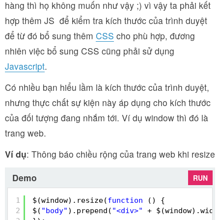
hàng thì họ không muốn như vậy ;) vì vậy ta phải kết
hợp thêm JS để kiểm tra kích thước của trình duyệt
để từ đó bổ sung thêm
CSS
cho phù hợp, đương
nhiên việc bổ sung CSS cũng phải sử dụng
Javascript
.
Có nhiều bạn hiểu lầm là kích thước của trình duyệt,
nhưng thực chất sự kiện này áp dụng cho kích thước
của đối tượng đang nhắm tới. Ví dụ window thì đó là
trang web.
Ví dụ
: Thông báo chiều rộng của trang web khi resize
Demo
RUN
1
$(window).resize(
function
() {
2
$(
"body"
).prepend(
"<div>"
+ $(window).widt