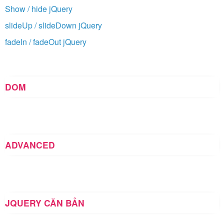
Show / hide jQuery
slideUp / slideDown jQuery
fadeIn / fadeOut jQuery
DOM
ADVANCED
JQUERY CĂN BẢN