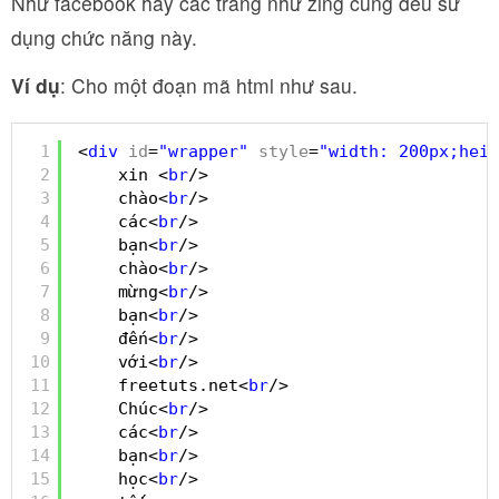
Như facebook hay các trang như zing cũng đều sử
dụng chức năng này.
Ví dụ
: Cho một đoạn mã html như sau.
1
<
div
id
=
"wrapper"
style
=
"width: 200px;heig
2
xin <
br
/>
3
chào<
br
/>
4
các<
br
/>
5
bạn<
br
/>
6
chào<
br
/>
7
mừng<
br
/>
8
bạn<
br
/>
9
đến<
br
/>
10
với<
br
/>
11
freetuts.net<
br
/>
12
Chúc<
br
/>
13
các<
br
/>
14
bạn<
br
/>
15
học<
br
/>