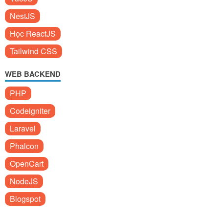
NestJS
Học ReactJS
Tailwind CSS
WEB BACKEND
PHP
Codeigniter
Laravel
Phalcon
OpenCart
NodeJS
Blogspot