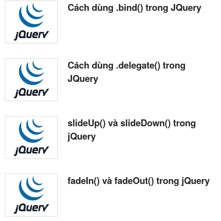
Cách dùng .bind() trong JQuery
Cách dùng .delegate() trong
JQuery
slideUp() và slideDown() trong
jQuery
fadeIn() và fadeOut() trong jQuery