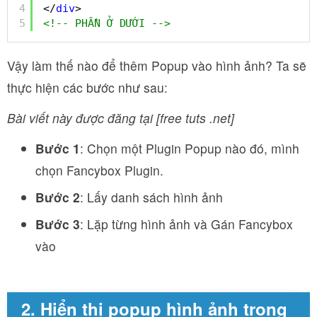
4
</
div
>
5
<!-- PHẦN Ở DƯỚI -->
Vậy làm thế nào để thêm Popup vào hình ảnh? Ta sẽ
thực hiện các bước như sau:
Bài viết này được đăng tại [free tuts .net]
Bước 1
: Chọn một Plugin Popup nào đó, mình
chọn Fancybox Plugin.
Bước 2
: Lấy danh sách hình ảnh
Bước 3
: Lặp từng hình ảnh và Gán Fancybox
vào
2. Hiển thị popup hình ảnh trong