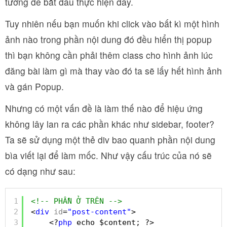
tưởng để bắt đầu thực hiện đấy.
Tuy nhiên nếu bạn muốn khi click vào bất kì một hình
ảnh nào trong phần nội dung đó đều hiển thị popup
thì bạn không cần phải thêm class cho hình ảnh lúc
đăng bài làm gì mà thay vào đó ta sẽ lấy hết hình ảnh
và gán Popup.
Nhưng có một vấn đề là làm thế nào để hiệu ứng
không lây lan ra các phần khác như sidebar, footer?
Ta sẽ sử dụng một thẻ div bao quanh phần nội dung
bìa viết lại để làm mốc. Như vậy cấu trúc của nó sẽ
có dạng như sau:
1
<!-- PHẦN Ở TRÊN -->
2
<
div
id
=
"post-content"
>
3
<?
php
echo $content; ?>