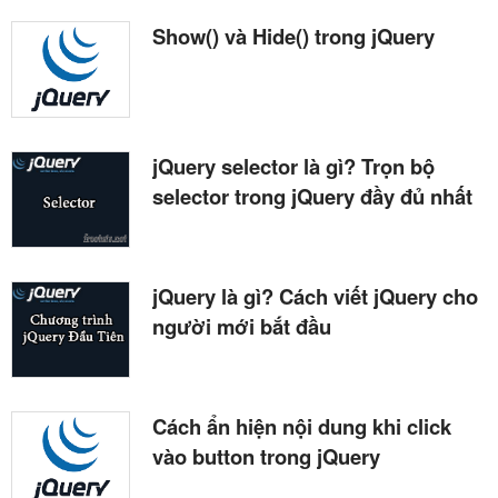
Show() và Hide() trong jQuery
jQuery selector là gì? Trọn bộ
selector trong jQuery đầy đủ nhất
jQuery là gì? Cách viết jQuery cho
người mới bắt đầu
Cách ẩn hiện nội dung khi click
vào button trong jQuery