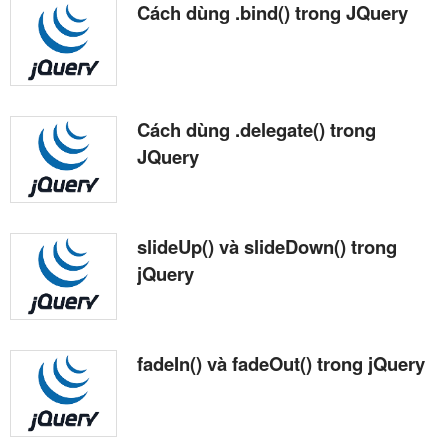
Cách dùng .bind() trong JQuery
Cách dùng .delegate() trong
JQuery
slideUp() và slideDown() trong
jQuery
fadeIn() và fadeOut() trong jQuery