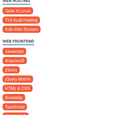
WEB HOSTING
Quản trị Linux
Thủ thuật Hosting
Kiến thức Domain
WEB FRONTEND
Javascript
AngularJS
jQuery
jQuery Mobile
HTML & CSS
Bootstrap
TypeScript