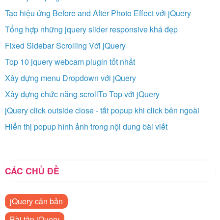
Tạo hiệu ứng Before and After Photo Effect với jQuery
Tổng hợp những jquery slider responsive khá đẹp
Fixed Sidebar Scrolling Với jQuery
Top 10 jquery webcam plugin tốt nhất
Xây dựng menu Dropdown với jQuery
Xây dựng chức năng scrollTo Top với jQuery
jQuery click outside close - tắt popup khi click bên ngoài
Hiển thị popup hình ảnh trong nội dung bài viết
CÁC CHỦ ĐỀ
jQuery căn bản
Bài tập jQuery