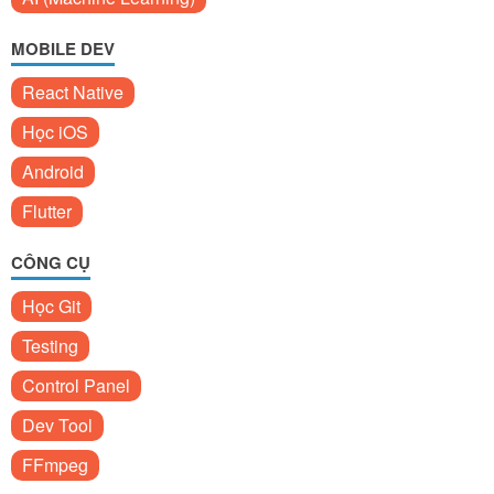
MOBILE DEV
React Native
Học iOS
Android
Flutter
CÔNG CỤ
Học Git
Testing
Control Panel
Dev Tool
FFmpeg