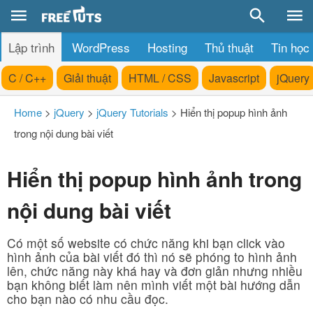
Lập trình
WordPress
Hosting
Thủ thuật
Tin học
C / C++
Giải thuật
HTML / CSS
Javascript
jQuery
Home
>
jQuery
>
jQuery Tutorials
>
Hiển thị popup hình ảnh
trong nội dung bài viết
Hiển thị popup hình ảnh trong
nội dung bài viết
Có một số website có chức năng khi bạn click vào
hình ảnh của bài viết đó thì nó sẽ phóng to hình ảnh
lên, chức năng này khá hay và đơn giản nhưng nhiều
bạn không biết làm nên mình viết một bài hướng dẫn
cho bạn nào có nhu cầu đọc.