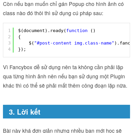
Còn nếu bạn muốn chỉ gán Popup cho hình ảnh có
class nào đó thôi thì sử dụng cú pháp sau:
1
$(document).ready(
function
()
2
{
3
$(
"#post-content img.class-name"
).fancy
4
});
Vì Fancybox dễ sử dụng nên ta không cần phải lặp
qua từng hình ảnh nên nếu bạn sử dụng một Plugin
khác thì có thể sẽ phải mất thêm công đoạn lặp nữa.
3. Lời kết
Bài này khá đơn giản nhưng nhiều bạn mới học sẽ