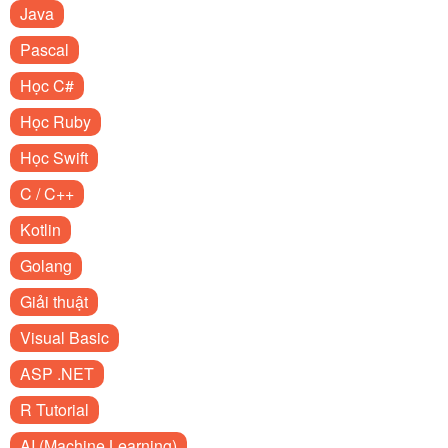
Java
Pascal
Học C#
Học Ruby
Học Swift
C / C++
Kotlin
Golang
Giải thuật
Visual Basic
ASP .NET
R Tutorial
AI (Machine Learning)