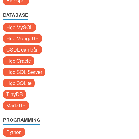
Blogspot
DATABASE
Học MySQL
Học MongoDB
CSDL căn bản
Học Oracle
Học SQL Server
Học SQLite
TinyDB
MariaDB
PROGRAMMING
Python