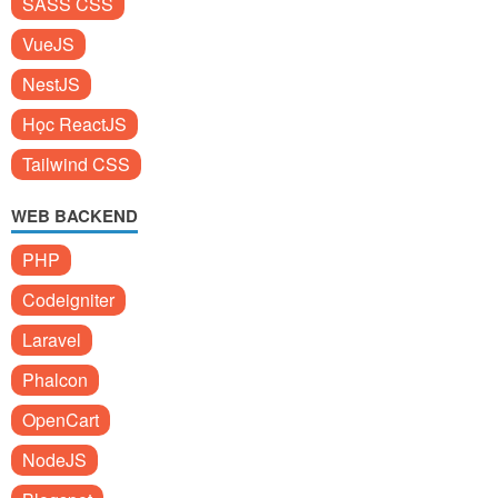
SASS CSS
VueJS
NestJS
Học ReactJS
Tailwind CSS
WEB BACKEND
PHP
Codeigniter
Laravel
Phalcon
OpenCart
NodeJS