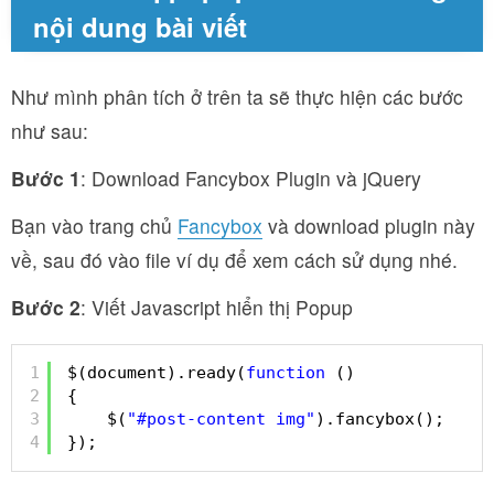
nội dung bài viết
Như mình phân tích ở trên ta sẽ thực hiện các bước
như sau:
Bước 1
: Download Fancybox Plugin và jQuery
Bạn vào trang chủ
Fancybox
và download plugin này
về, sau đó vào file ví dụ để xem cách sử dụng nhé.
Bước 2
: Viết Javascript hiển thị Popup
1
$(document).ready(
function
()
2
{
3
$(
"#post-content img"
).fancybox();
4
});