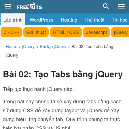
Lập trình
WordPress
Hosting
Thủ thuật
Tin học
C / C++
Giải thuật
HTML / CSS
Javascript
jQuery
Home
>
jQuery
>
Bài tập jQuery
>
Bài 02: Tạo Tabs bằng
jQuery
Bài 02: Tạo Tabs bằng jQuery
Tiếp tục thực hành jQuery nào.
Trong bài này chúng ta sẽ xây dựng tabs bằng cách
sử dụng CSS để xây dựng layout và jQuery để xây
dựng hiệu ứng chuyển tab. Quy trình chúng ta thực
hiện hai phần CSS và JS nhé.