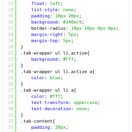
13
float
: 
left
;
14
list-style
: 
none
;
15
padding
: 
10px
20px
;
16
background
: 
#348ec9
;
17
border-radius: 
10px
10px
0px
0px
;
18
margin-right
: 
5px
;
19
margin-top
: 
5px
;
20
}
21
.tab-wrapper ul li.active{
22
background
: 
#Fff
;
23
}
24
.tab-wrapper ul li.active a{
25
color
: 
blue
;
26
}
27
.tab-wrapper ul li a{
28
color
: 
#fff
;
29
text-transform
: 
uppercase
;
30
text-decoration
: 
none
;
31
}
32
.tab-content{
33
padding
: 
20px
;