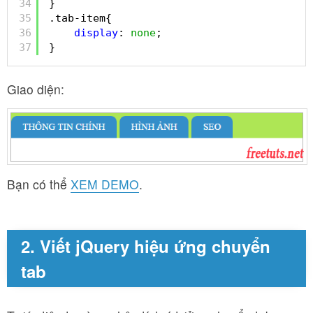
34
}
35
.tab-item{
36
display
: 
none
;
37
}
Giao diện:
Bạn có thể
XEM DEMO
.
2. Viết jQuery hiệu ứng chuyển
tab