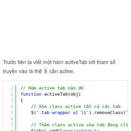
Trước tiên ta viết một hàm acitveTab với tham số
truyền vào là thẻ
li
cần active.
1
// Hàm active tab nào đó
2
function
activeTab(obj)
3
{
4
// Xóa class active tất cả các tab
5
$(
'.tab-wrapper ul li'
).removeClass(
'a
6
7
// Thêm class active vòa tab đang clic