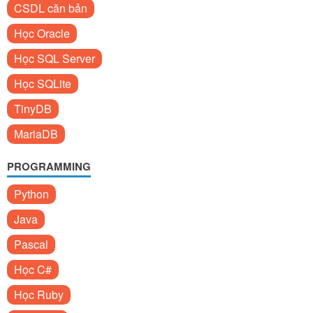
CSDL căn bản
Học Oracle
Học SQL Server
Học SQLite
TinyDB
MariaDB
PROGRAMMING
Python
Java
Pascal
Học C#
Học Ruby