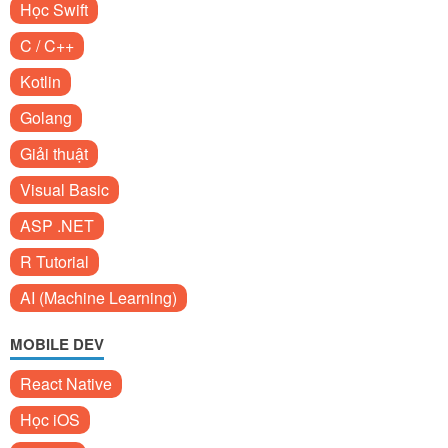
Học Swift
C / C++
Kotlin
Golang
Giải thuật
Visual Basic
ASP .NET
R Tutorial
AI (Machine Learning)
MOBILE DEV
React Native
Học iOS