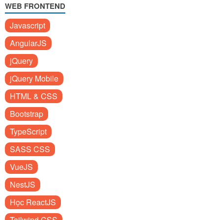
WEB FRONTEND
Javascript
AngularJS
jQuery
jQuery Mobile
HTML & CSS
Bootstrap
TypeScript
SASS CSS
VueJS
NestJS
Học ReactJS
Tailwind CSS