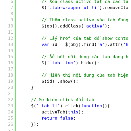
6
// Xóa class active tất cả các tab
7
$(
'.tab-wrapper ul li'
).removeClas
8
9
// Thêm class active vòa tab đang 
10
$(obj).addClass(
'active'
);
11
12
// Lấy href của tab để show conten
13
var
id = $(obj).find(
'a'
).attr(
'hr
14
15
// Ẩn hết nội dung các tab đang hi
16
$(
'.tab-item'
).hide();
17
18
// Hiển thị nội dung của tab hiện 
19
$(id) .show();
20
}
21
22
// Sự kiện click đổi tab
23
$(
'.tab li'
).click(
function
(){
24
activeTab(
this
);
25
return
false
;
26
});
27