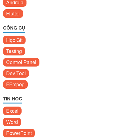
Android
Flutter
CÔNG CỤ
Học Git
Testing
Control Panel
Dev Tool
FFmpeg
TIN HỌC
Excel
Word
PowerPoint