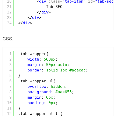
20
<
div
class
=
"tab-item"
id
=
"tab-seo"
21
Tab SEO
22
</
div
>
23
</
div
>
24
</
div
>
CSS:
1
.tab-wrapper{
2
width
: 
500px
;
3
margin
: 
50px
auto
;
4
border
: 
solid
1px
#acacac
;
5
}
6
.tab-wrapper ul{
7
overflow
: 
hidden
;
8
background
: 
#aee655
;
9
margin
: 
0px
;
10
padding
: 
0px
;
11
}
12
.tab-wrapper ul li{