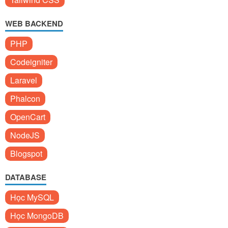
WEB BACKEND
PHP
Codeigniter
Laravel
Phalcon
OpenCart
NodeJS
Blogspot
DATABASE
Học MySQL
Học MongoDB