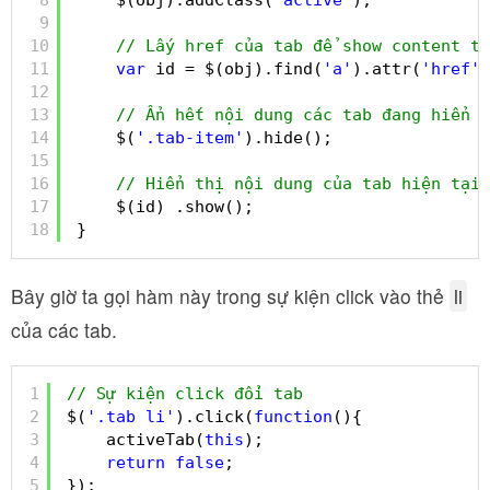
8
$(obj).addClass(
'active'
);
9
10
// Lấy href của tab để show content tư
11
var
id = $(obj).find(
'a'
).attr(
'href'
)
12
13
// Ẩn hết nội dung các tab đang hiển t
14
$(
'.tab-item'
).hide();
15
16
// Hiển thị nội dung của tab hiện tại
17
$(id) .show();
18
}
Bây giờ ta gọi hàm này trong sự kiện click vào thẻ
li
của các tab.
1
// Sự kiện click đổi tab
2
$(
'.tab li'
).click(
function
(){
3
activeTab(
this
);
4
return
false
;
5
});