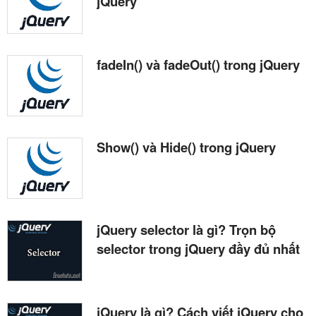
jQuery
fadeIn() và fadeOut() trong jQuery
Show() và Hide() trong jQuery
jQuery selector là gì? Trọn bộ
selector trong jQuery đầy đủ nhất
jQuery là gì? Cách viết jQuery cho