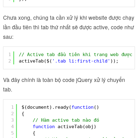
Chưa xong, chúng ta cần xử lý khi website được chạy
lần đầu tiên thì tab thứ nhất sẽ được active, code như
sau:
1
// Active tab đầu tiên khi trang web được c
2
activeTab($(
'.tab li:first-child'
));
Và đây chính là toàn bộ code jQuery xử lý chuyển
tab.
1
$(document).ready(
function
()
2
{
3
// Hàm active tab nào đó
4
function
activeTab(obj)
5
{