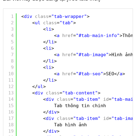
1
<
div
class
=
"tab-wrapper"
>
2
<
ul
class
=
"tab"
>
3
<
li
>
4
<
a
href
=
"#tab-main-info"
>Thông
5
</
li
>
6
<
li
>
7
<
a
href
=
"#tab-image"
>Hình ảnh<
8
</
li
>
9
<
li
>
10
<
a
href
=
"#tab-seo"
>SEO</
a
>
11
</
li
>
12
</
ul
>
13
<
div
class
=
"tab-content"
>
14
<
div
class
=
"tab-item"
id
=
"tab-main
15
Tab thông tin chinh
16
</
div
>
17
<
div
class
=
"tab-item"
id
=
"tab-imag
18
Tab hình ảnh
19
</
div
>