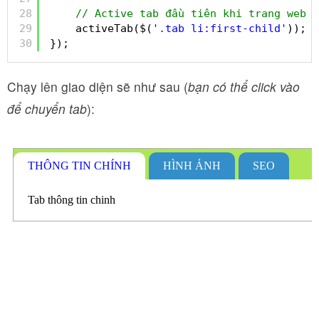
28
// Active tab đầu tiên khi trang web đ
29
activeTab($(
'.tab li:first-child'
));
30
});
Chạy lên giao diện sẽ như sau (
bạn có thể click vào
để chuyển tab
):