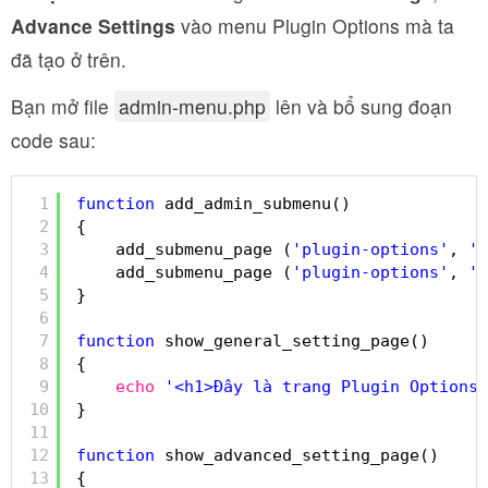
Advance Settings
vào menu Plugin Options mà ta
đã tạo ở trên.
Bạn mở file
admin-menu.php
lên và bổ sung đoạn
code sau:
1
function
add_admin_submenu()
2
{
3
add_submenu_page (
'plugin-options'
, 
'G
4
add_submenu_page (
'plugin-options'
, 
'A
5
}
6
7
function
show_general_setting_page()
8
{
9
echo
'<h1>Đây là trang Plugin Options 
10
}
11
12
function
show_advanced_setting_page()
13
{