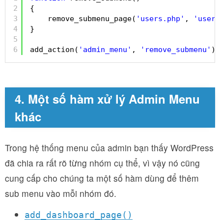
2
{
3
remove_submenu_page(
'users.php'
, 
'user-
4
}
5
6
add_action(
'admin_menu'
, 
'remove_submenu'
);
4. Một số hàm xử lý Admin Menu
khác
Trong hệ thống menu của admin bạn thấy WordPress
đã chia ra rất rõ từng nhóm cụ thể, vì vậy nó cũng
cung cấp cho chúng ta một số hàm dùng để thêm
sub menu vào mỗi nhóm đó.
add_dashboard_page()