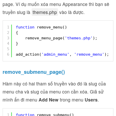
page. Ví dụ muốn xóa menu Appearance thì bạn sẽ
truyền slug là
themes.php
vào là được.
1
function
remove_menu()
2
{
3
remove_menu_page(
'themes.php'
);
4
}
5
6
add_action(
'admin_menu'
, 
'remove_menu'
);
remove_submenu_page()
Hàm này có hai tham số truyền vào đó là slug của
menu cha và slug của menu con cần xóa. Giả sử
mình ẩn đi menu
Add New
trong menu
Users
.
1
function
remove_submenu()