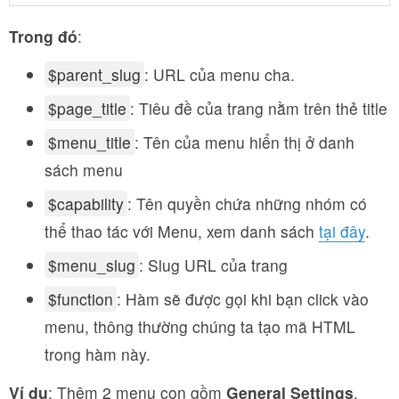
Trong đó
:
$parent_slug
: URL của menu cha.
$page_title
: Tiêu đề của trang nằm trên thẻ title
$menu_title
: Tên của menu hiển thị ở danh
sách menu
$capability
: Tên quyền chứa những nhóm có
thể thao tác với Menu, xem danh sách
tại đây
.
$menu_slug
: Slug URL của trang
$function
: Hàm sẽ được gọi khi bạn click vào
menu, thông thường chúng ta tạo mã HTML
trong hàm này.
Ví dụ
: Thêm 2 menu con gồm
General Settings
,