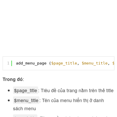
1
add_menu_page (
$page_title
, 
$menu_title
, 
$c
Trong đó
:
$page_title
: Tiêu đề của trang nằm trên thẻ title
$menu_title
: Tên của menu hiển thị ở danh
sách menu