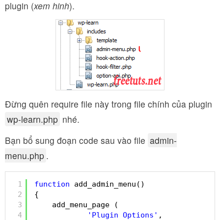
plugin (
xem hinh
).
Đừng quên require file này trong file chính của plugin
wp-learn.php
nhé.
Bạn bổ sung đoạn code sau vào file
admin-
menu.php
.
1
function
add_admin_menu()
2
{
3
add_menu_page (
4
'Plugin Options'
, 