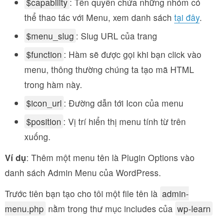
$capability
: Tên quyền chứa những nhóm có
thể thao tác với Menu, xem danh sách
tại đây
.
$menu_slug
: Slug URL của trang
$function
: Hàm sẽ được gọi khi bạn click vào
menu, thông thường chúng ta tạo mã HTML
trong hàm này.
$icon_url
: Đường dẫn tới Icon của menu
$position
: Vị trí hiển thị menu tính từ trên
xuống.
Ví dụ
: Thêm một menu tên là Plugin Options vào
danh sách Admin Menu của WordPress.
Trước tiên bạn tạo cho tôi một file tên là
admin-
menu.php
nằm trong thư mục includes của
wp-learn