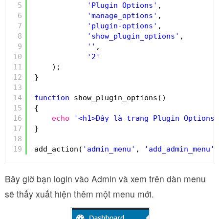
5
'Plugin Options'
, 
6
'manage_options'
, 
7
'plugin-options'
, 
8
'show_plugin_options'
, 
9
''
, 
10
'2'
11
);
12
}
13
14
function
show_plugin_options()
15
{
16
echo
'<h1>Đây là trang Plugin Options<
17
}
18
19
add_action(
'admin_menu'
, 
'add_admin_menu'
)
Bây giờ bạn login vào Admin và xem trên dàn menu
sẽ thấy xuất hiện thêm một menu mới.