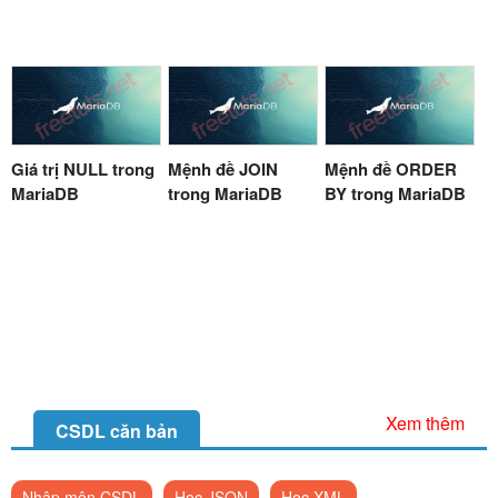
Giá trị NULL trong
Mệnh đề JOIN
Mệnh đề ORDER
MariaDB
trong MariaDB
BY trong MariaDB
Xem thêm
CSDL căn bản
Nhập môn CSDL
Học JSON
Học XML