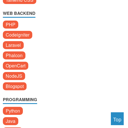
WEB BACKEND
PHP
Codeigniter
Laravel
Phalcon
OpenCart
NodeJS
Blogspot
PROGRAMMING
Python
Top
Java