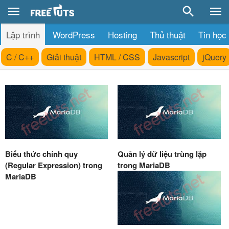
Lập trình
WordPress
Hosting
Thủ thuật
Tin học
C / C++
Giải thuật
HTML / CSS
Javascript
jQuery
Biểu thức chính quy
Quản lý dữ liệu trùng lặp
(Regular Expression) trong
trong MariaDB
MariaDB