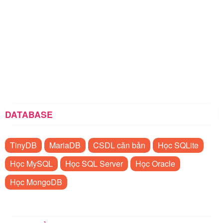
DATABASE
TinyDB
MariaDB
CSDL căn bản
Học SQLite
Học MySQL
Học SQL Server
Học Oracle
Học MongoDB