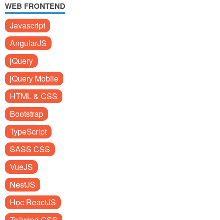
WEB FRONTEND
Javascript
AngularJS
jQuery
jQuery Mobile
HTML & CSS
Bootstrap
TypeScript
SASS CSS
VueJS
NestJS
Học ReactJS
Tailwind CSS