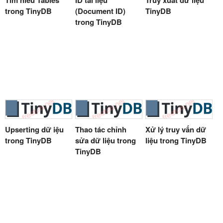
trong TinyDB
(Document ID)
TinyDB
trong TinyDB
Upserting dữ iệu
Thao tác chỉnh
Xử lý truy vấn dữ
trong TinyDB
sửa dữ liệu trong
liệu trong TinyDB
TinyDB