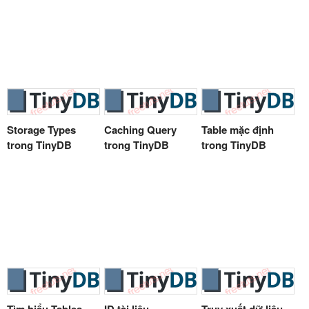
Storage Types
Caching Query
Table mặc định
trong TinyDB
trong TinyDB
trong TinyDB
Tìm hiểu Tables
ID tài liệu
Truy xuất dữ liệu