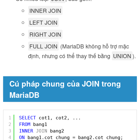
INNER JOIN
LEFT JOIN
RIGHT JOIN
FULL JOIN
(MariaDB không hỗ trợ mặc
định, nhưng có thể thay thế bằng
UNION
).
Cú pháp chung của JOIN trong
MariaDB
1
SELECT
cot1, cot2, ...
2
FROM
bang1
3
INNER
JOIN
bang2
4
ON
bang1.cot_chung = bang2.cot_chung;