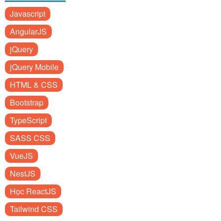
Javascript
AngularJS
jQuery
jQuery Mobile
HTML & CSS
Bootstrap
TypeScript
SASS CSS
VueJS
NestJS
Học ReactJS
Tailwind CSS