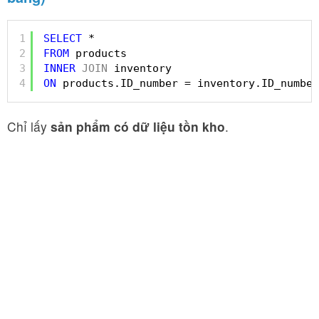
1
SELECT
* 
2
FROM
products 
3
INNER
JOIN
inventory 
4
ON
products.ID_number = inventory.ID_number
Chỉ lấy
sản phẩm có dữ liệu tồn kho
.