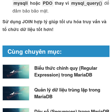
mysqli
hoặc
PDO
thay vì
mysql_query()
để
đảm bảo bảo mật.
Sử dụng JOIN hợp lý giúp tối ưu hóa truy vấn và
tổ chức dữ liệu tốt hơn!
Cùng chuyên mục:
Biểu thức chính quy (Regular
Expression) trong MariaDB
Quản lý dữ liệu trùng lặp trong
MariaDB
Dãy số (Sequences) trong MariaDB