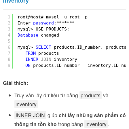
inventory
1
root@host# mysql -u root -p
2
Enter 
password
:*******
3
mysql> USE PRODUCTS;
4
Database
changed
5
6
mysql> 
SELECT
products.ID_number, products.
7
FROM
products
8
INNER
JOIN
inventory
9
ON
products.ID_number = inventory.ID_num
Giải thích:
Truy vấn lấy dữ liệu từ bảng
products
và
inventory
.
INNER JOIN
giúp
chỉ lấy những sản phẩm có
thông tin tồn kho
trong bảng
inventory
.