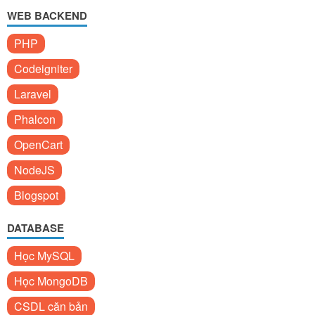
WEB BACKEND
PHP
Codeigniter
Laravel
Phalcon
OpenCart
NodeJS
Blogspot
DATABASE
Học MySQL
Học MongoDB
CSDL căn bản