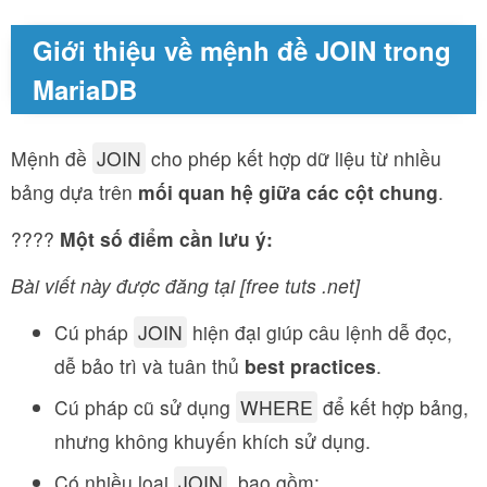
Giới thiệu về mệnh đề JOIN trong
MariaDB
Mệnh đề
JOIN
cho phép kết hợp dữ liệu từ nhiều
bảng dựa trên
mối quan hệ giữa các cột chung
.
????
Một số điểm cần lưu ý:
Bài viết này được đăng tại [free tuts .net]
Cú pháp
JOIN
hiện đại giúp câu lệnh dễ đọc,
dễ bảo trì và tuân thủ
best practices
.
Cú pháp cũ sử dụng
WHERE
để kết hợp bảng,
nhưng không khuyến khích sử dụng.
Có nhiều loại
JOIN
, bao gồm: