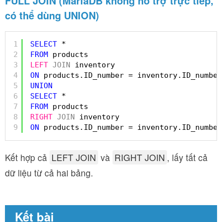
FULL JOIN (MariaDB không hỗ trợ trực tiếp,
có thể dùng UNION)
1
SELECT
* 
2
FROM
products 
3
LEFT
JOIN
inventory 
4
ON
products.ID_number = inventory.ID_number
5
UNION
6
SELECT
* 
7
FROM
products 
8
RIGHT
JOIN
inventory 
9
ON
products.ID_number = inventory.ID_number
Kết hợp cả
LEFT JOIN
và
RIGHT JOIN
, lấy tất cả
dữ liệu từ cả hai bảng.
Kết bài