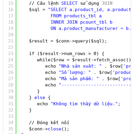
15
// Câu lệnh 
SELECT
sử dụng 
JOIN
16
$sql = 
"SELECT a.product_id, a.product_
17
FROM products_tbl a
18
INNER JOIN pcount_tbl b 
19
ON a.product_manufacturer = b.
20
21
$result = $conn->query($sql);
22
23
if ($result->num_rows > 0) {
24
while($row = $result->fetch_assoc())
25
echo 
"Nhà sản xuất: "
. $row[
'pro
26
echo 
"Số lượng: "
. $row[
'product
27
echo 
"Mã sản phẩm: "
. $row[
'prod
28
echo 
"---------------------------
29
}
30
} 
else
{
31
echo 
"Không tìm thấy dữ liệu."
;
32
}
33
34
// Đóng kết nối
35
$conn->
close
();