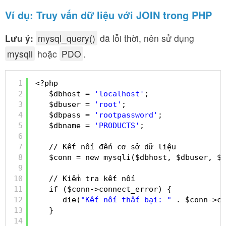
Ví dụ: Truy vấn dữ liệu với JOIN trong PHP
Lưu ý:
mysql_query()
đã lỗi thời, nên sử dụng
mysqli
hoặc
PDO
.
1
<?php
2
$dbhost = 
'localhost'
;
3
$dbuser = 
'root'
;
4
$dbpass = 
'rootpassword'
;
5
$dbname = 
'PRODUCTS'
;
6
7
// Kết nối đến cơ sở dữ liệu
8
$conn = new mysqli($dbhost, $dbuser, $d
9
10
// Kiểm tra kết nối
11
if ($conn->connect_error) {
12
die(
"Kết nối thất bại: "
. $conn->co
13
}
14