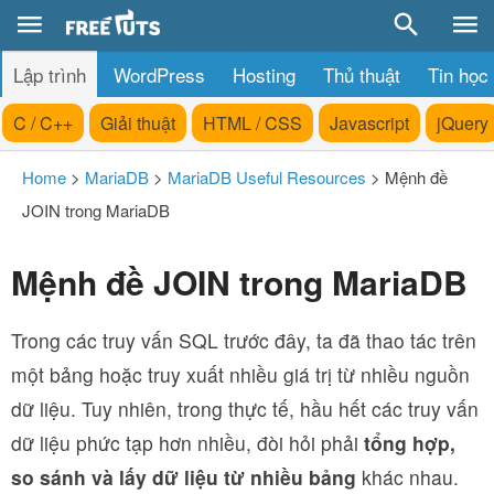
Lập trình
WordPress
Hosting
Thủ thuật
Tin học
C / C++
Giải thuật
HTML / CSS
Javascript
jQuery
Home
>
MariaDB
>
MariaDB Useful Resources
>
Mệnh đề
JOIN trong MariaDB
Mệnh đề JOIN trong MariaDB
Trong các truy vấn SQL trước đây, ta đã thao tác trên
một bảng hoặc truy xuất nhiều giá trị từ nhiều nguồn
dữ liệu. Tuy nhiên, trong thực tế, hầu hết các truy vấn
dữ liệu phức tạp hơn nhiều, đòi hỏi phải
tổng hợp,
so sánh và lấy dữ liệu từ nhiều bảng
khác nhau.