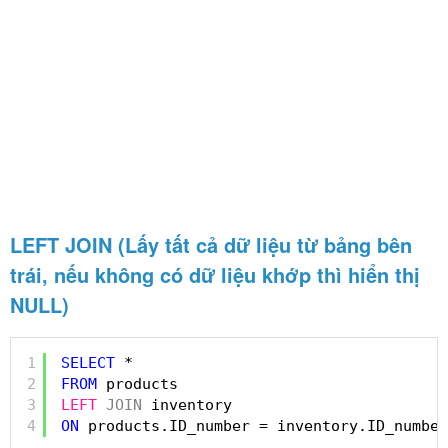
LEFT JOIN (Lấy tất cả dữ liệu từ bảng bên
trái, nếu không có dữ liệu khớp thì hiển thị
NULL)
1
SELECT
* 
2
FROM
products 
3
LEFT
JOIN
inventory 
4
ON
products.ID_number = inventory.ID_number