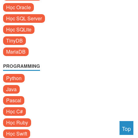
Học Oracle
Học SQL Server
Học SQLite
TinyDB
MariaDB
PROGRAMMING
Python
Java
Pascal
Học C#
Học Ruby
Top
Học Swift