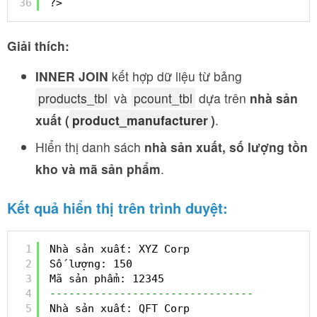
36
?>
Giải thích:
INNER JOIN
kết hợp dữ liệu từ bảng
products_tbl
và
pcount_tbl
dựa trên
nhà sản
xuất (
product_manufacturer
)
.
Hiển thị danh sách
nhà sản xuất, số lượng tồn
kho và mã sản phẩm
.
Kết quả hiển thị trên trình duyệt:
1
Nhà sản xuất: XYZ Corp
2
Số lượng: 150
3
Mã sản phẩm: 12345
4
--------------------------------
5
Nhà sản xuất: QFT Corp