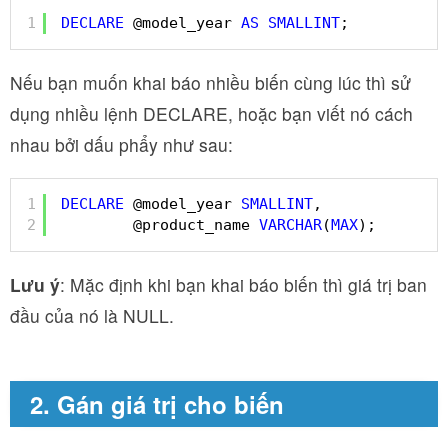
1
DECLARE
@model_year 
AS
SMALLINT
;
Nếu bạn muốn khai báo nhiều biến cùng lúc thì sử
dụng nhiều lệnh DECLARE, hoặc bạn viết nó cách
nhau bởi dấu phẩy như sau:
1
DECLARE
@model_year 
SMALLINT
, 
2
@product_name 
VARCHAR
(
MAX
);
Lưu ý
: Mặc định khi bạn khai báo biến thì giá trị ban
đầu của nó là NULL.
2. Gán giá trị cho biến