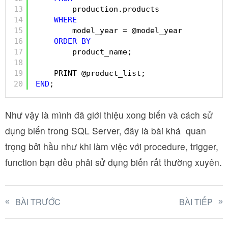
13
production.products
14
WHERE
15
model_year = @model_year
16
ORDER
BY
17
product_name;
18
19
PRINT @product_list;
20
END
;
Như vậy là mình đã giới thiệu xong biến và cách sử
dụng biến trong SQL Server, đây là bài khá quan
trọng bởi hầu như khi làm việc với procedure, trigger,
function bạn đều phải sử dụng biến rất thường xuyên.
BÀI TRƯỚC
BÀI TIẾP