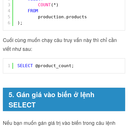
3
COUNT
(*) 
4
FROM
5
production.products 
6
);
Cuối cùng muốn chạy câu truy vấn này thì chỉ cần
viết như sau:
1
SELECT
@product_count;
5. Gán giá vào biến ở lệnh
SELECT
Nếu bạn muốn gán giá trị vào biến trong câu lệnh