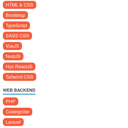
HTML & CSS
Bootstrap
TypeScript
SASS CSS
VueJS
NestJS
Học ReactJS
Tailwind CSS
WEB BACKEND
PHP
Codeigniter
Laravel