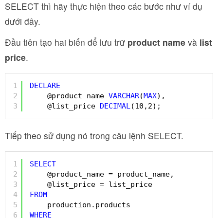
SELECT thì hãy thực hiện theo các bước như ví dụ
dưới đây.
Đầu tiên tạo hai biến để lưu trữ
product name
và
list
price
.
1
DECLARE
2
@product_name 
VARCHAR
(
MAX
),
3
@list_price 
DECIMAL
(10,2);
Tiếp theo sử dụng nó trong câu lệnh SELECT.
1
SELECT
2
@product_name = product_name,
3
@list_price = list_price
4
FROM
5
production.products
6
WHERE