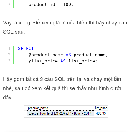
7
product_id = 100;
Vậy là xong. Để xem giá trị của biến thì hãy chạy câu
SQL sau.
1
SELECT
2
@product_name 
AS
product_name, 
3
@list_price 
AS
list_price;
Hãy gom tất cả 3 câu SQL trên lại và chạy một lần
nhé, sau đó xem kết quả thì sẽ thấy như hình dưới
đây.