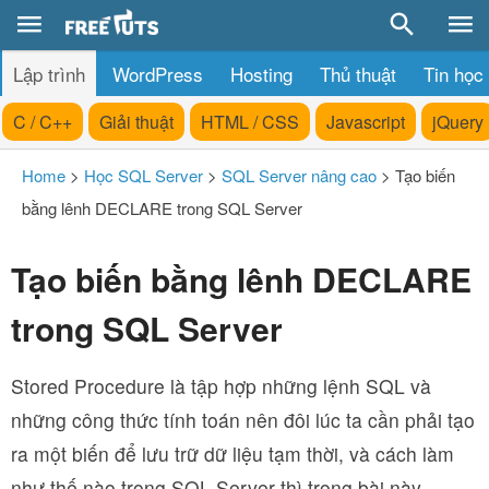
Lập trình
WordPress
Hosting
Thủ thuật
Tin học
C / C++
Giải thuật
HTML / CSS
Javascript
jQuery
Home
>
Học SQL Server
>
SQL Server nâng cao
>
Tạo biến
bằng lênh DECLARE trong SQL Server
Tạo biến bằng lênh DECLARE
trong SQL Server
Stored Procedure là tập hợp những lệnh SQL và
những công thức tính toán nên đôi lúc ta cần phải tạo
ra một biến để lưu trữ dữ liệu tạm thời, và cách làm
như thế nào trong SQL Server thì trong bài này