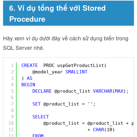
6. Ví dụ tổng thể với Stored
Procedure
Hãy xem ví dụ dưới đây về cách sử dụng biến trong
SQL Server nhé.
1
CREATE
PROC uspGetProductList(
2
@model_year 
SMALLINT
3
) 
AS
4
BEGIN
5
DECLARE
@product_list 
VARCHAR
(
MAX
);
6
7
SET
@product_list = 
''
;
8
9
SELECT
10
@product_list = @product_list + pr
11
+ 
CHAR
(10)
12
FROM