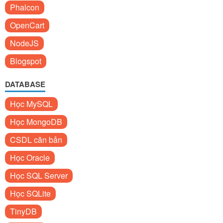
Phalcon
OpenCart
NodeJS
Blogspot
DATABASE
Học MySQL
Học MongoDB
CSDL căn bản
Học Oracle
Học SQL Server
Học SQLite
TinyDB