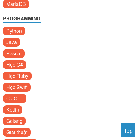
MariaDB
PROGRAMMING
Python
Java
Pascal
Học C#
Học Ruby
Học Swift
C / C++
Kotlin
Golang
Top
Giải thuật