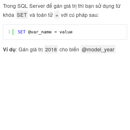
Trong SQL Server để gán giá trị thì bạn sử dụng từ
khóa
SET
và toán tử
=
với cú pháp sau:
1
SET
@var_name = value
Ví dụ
: Gán giá trị
2018
cho biến
@model_year