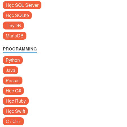
Học SQL Server
Học SQLite
TinyDB
MariaDB
PROGRAMMING
Python
Java
Pascal
Học C#
Học Ruby
Học Swift
C / C++