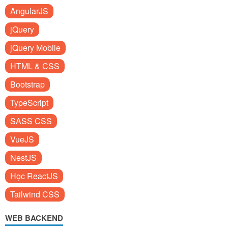
AngularJS
jQuery
jQuery Mobile
HTML & CSS
Bootstrap
TypeScript
SASS CSS
VueJS
NestJS
Học ReactJS
Tailwind CSS
WEB BACKEND