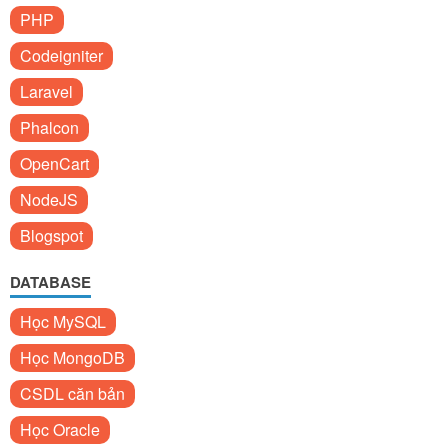
PHP
Codeigniter
Laravel
Phalcon
OpenCart
NodeJS
Blogspot
DATABASE
Học MySQL
Học MongoDB
CSDL căn bản
Học Oracle