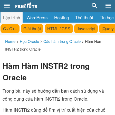
Lập trình
WordPress
Hosting
Thủ thuật
Tin học
C / C++
Giải thuật
HTML / CSS
Javascript
jQuery
Home
>
Học Oracle
>
Các hàm trong Oracle
>
Hàm Hàm
INSTR2 trong Oracle
Hàm Hàm INSTR2 trong
Oracle
Trong bài này sẽ hướng dẫn bạn cách sử dụng và
công dụng của hàm INSTR2 trong Oracle.
Hàm INSTR2 dùng để tìm vị trí xuất hiện của chuỗi