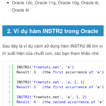
Oracle 12c, Oracle 11g, Oracle 10g, Oracle 9i,
Oracle 8i
2. Ví dụ hàm INSTR2 trong Oracle
Sau đây là ví dụ cách sử dụng hàm INSTR2 để tìm vị
trí xuất hiện của chuỗi con, các bạn tham khảo nhé.
1
INSTR2(
'freetuts.net'
, 
'e'
)
2
Result: 3   (the 
first
occurrence 
of
'e'
)
3
4
INSTR2(
'freetuts.net'
, 
'e, 1, 1)
5
Result: 3   (the first occurrence of '
e
')
6
7
INSTR2('
freetuts.net
', '
e
', 1, 2)
8
Result: 4   (the second occurrence of '
e
')