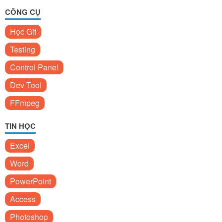
CÔNG CỤ
Học Git
Testing
Control Panel
Dev Tool
FFmpeg
TIN HỌC
Excel
Word
PowerPoint
Access
Photoshop