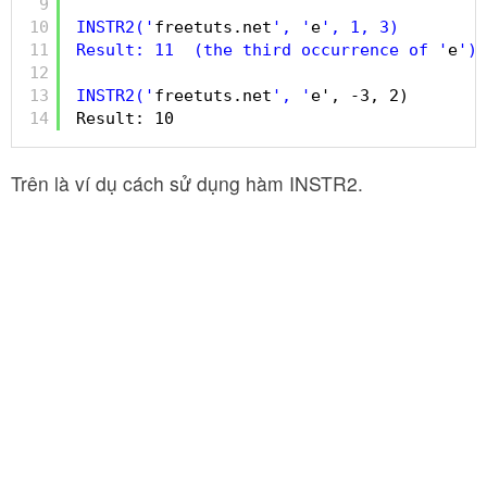
9
10
INSTR2('
freetuts.net
', '
e
', 1, 3)
11
Result: 11  (the third occurrence of '
e
')
12
13
INSTR2('
freetuts.net
', '
e', -3, 2)
14
Result: 10
Trên là ví dụ cách sử dụng hàm INSTR2.