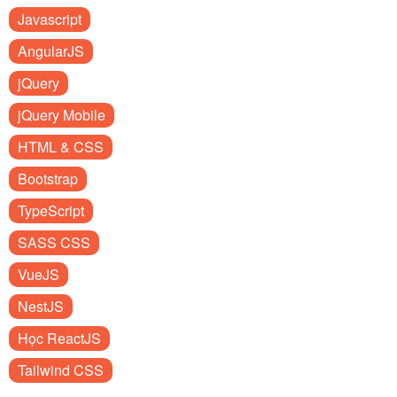
Javascript
AngularJS
jQuery
jQuery Mobile
HTML & CSS
Bootstrap
TypeScript
SASS CSS
VueJS
NestJS
Học ReactJS
Tailwind CSS