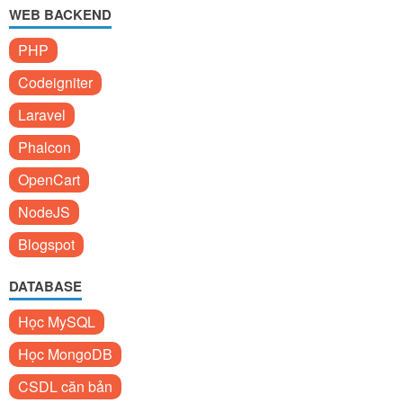
WEB BACKEND
PHP
Codeigniter
Laravel
Phalcon
OpenCart
NodeJS
Blogspot
DATABASE
Học MySQL
Học MongoDB
CSDL căn bản