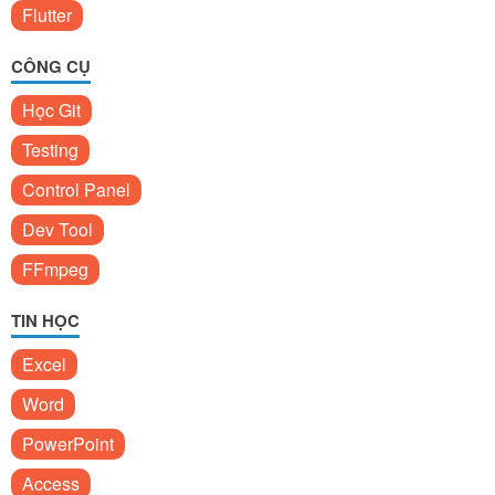
Flutter
CÔNG CỤ
Học Git
Testing
Control Panel
Dev Tool
FFmpeg
TIN HỌC
Excel
Word
PowerPoint
Access