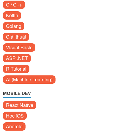
C / C++
Kotlin
Golang
Giải thuật
Visual Basic
ASP .NET
R Tutorial
AI (Machine Learning)
MOBILE DEV
React Native
Học iOS
Android