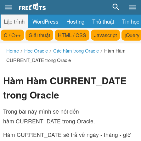
Lập trình
WordPress
Hosting
Thủ thuật
Tin học
C / C++
Giải thuật
HTML / CSS
Javascript
jQuery
Home
>
Học Oracle
>
Các hàm trong Oracle
>
Hàm Hàm
CURRENT_DATE trong Oracle
Hàm Hàm CURRENT_DATE
trong Oracle
Trong bài này mình sẽ nói đến
hàm CURRENT_DATE trong Oracle.
Hàm CURRENT_DATE sẽ trả về ngày - tháng - giờ