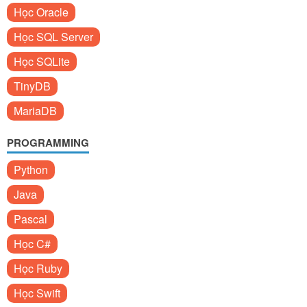
Học Oracle
Học SQL Server
Học SQLite
TinyDB
MariaDB
PROGRAMMING
Python
Java
Pascal
Học C#
Học Ruby
Học Swift