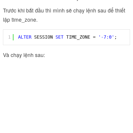
Trước khi bắt đầu thì mình sẽ chạy lệnh sau để thiết
lập time_zone.
1
ALTER
SESSION 
SET
TIME_ZONE = 
'-7:0'
;
Và chạy lệnh sau: