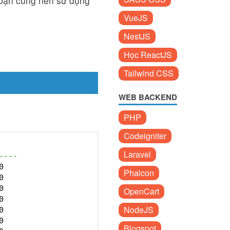
 bạn cũng nên sử dụng
VueJS
NestJS
Học ReactJS
Tailwind CSS
WEB BACKEND
PHP
Codeigniter
Laravel
----
0
Phalcon
0
0
OpenCart
0
NodeJS
0
0
Blogspot