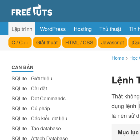
Lập trình
WordPress
Hosting
Thủ thuật
Tin 
C / C++
Giải thuật
HTML / CSS
Javascript
jQu
Home
>
Học 
CĂN BẢN
Lệnh 
SQLite - Giới thiệu
SQLite - Cài đặt
Thật không
SQLite - Dot Commands
dụng lệnh
SQLite - Cú pháp
là nên sử 
SQLite - Các kiểu dữ liệu
SQLite - Tạo database
Mục lục
SQLite - Attach Database