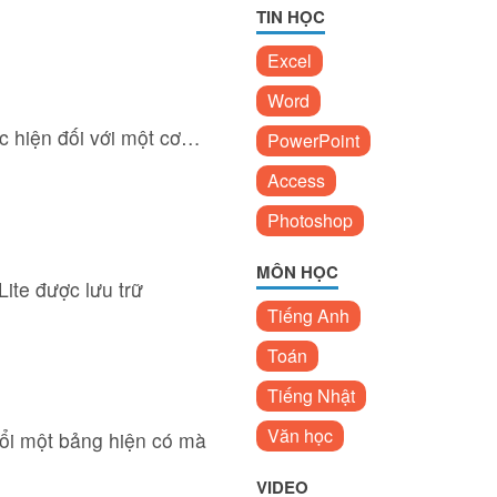
TIN HỌC
Excel
Word
ực hiện đối với một cơ…
PowerPoint
Access
Photoshop
MÔN HỌC
ite được lưu trữ
Tiếng Anh
Toán
Tiếng Nhật
Văn học
ổi một bảng hiện có mà
VIDEO