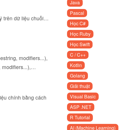
Java
Pascal
ý trên dữ liệu chuỗi…
Học C#
Học Ruby
Học Swift
C / C++
tring, modifiers...),
Kotlin
, modifiers...),…
Golang
Giải thuật
Visual Basic
iệu chính bằng cách
ASP .NET
R Tutorial
AI (Machine Learning)