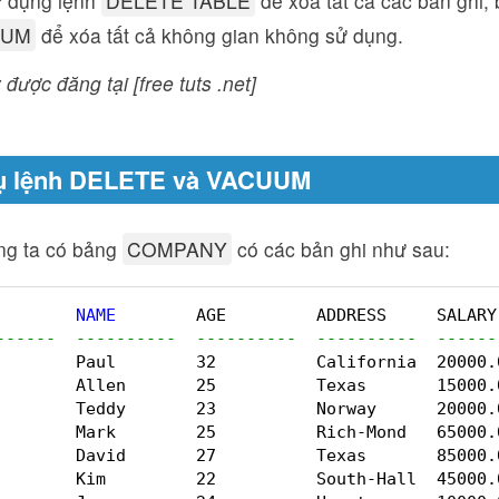
 dụng lệnh
DELETE TABLE
để xóa tất cả các bản ghi,
UUM
để xóa tất cả không gian không sử dụng.
 được đăng tại [free tuts .net]
dụ lệnh DELETE và VACUUM
ng ta có bảng
COMPANY
có các bản ghi như sau:
        
NAME
AGE         ADDRESS     SALARY
------  ----------  ----------  ----------  ------
        Paul        32          California  20000.
        Allen       25          Texas       15000.
        Teddy       23          Norway      20000.
        Mark        25          Rich-Mond   65000.
        David       27          Texas       85000.
        Kim         22          South-Hall  45000.