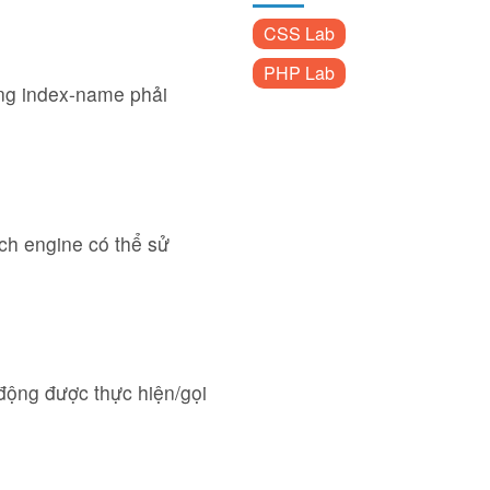
CSS Lab
PHP Lab
ng index-name phải
ch engine có thể sử
 động được thực hiện/gọi