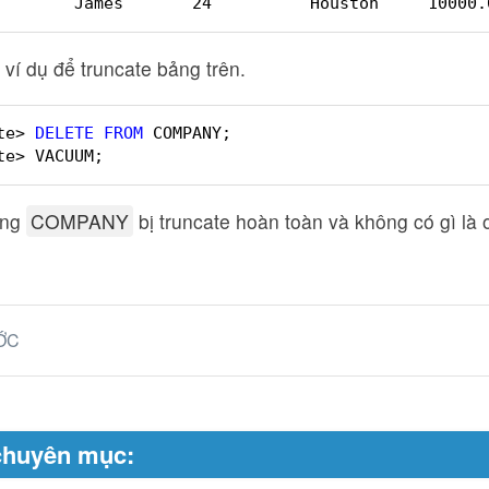
        James       24          Houston     10000.
 ví dụ để truncate bảng trên.
te> 
DELETE
FROM
COMPANY;
te> VACUUM;
ảng
COMPANY
bị truncate hoàn toàn và không có gì là 
ỚC
chuyên mục: