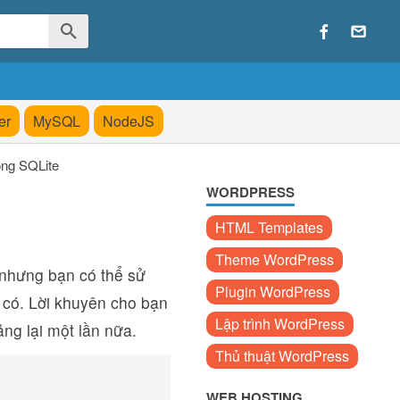
er
MySQL
NodeJS
ng SQLite
WORDPRESS
HTML Templates
Theme WordPress
nhưng bạn có thể sử
Plugin WordPress
 có. Lời khuyên cho bạn
Lập trình WordPress
ảng lại một lần nữa.
Thủ thuật WordPress
WEB HOSTING