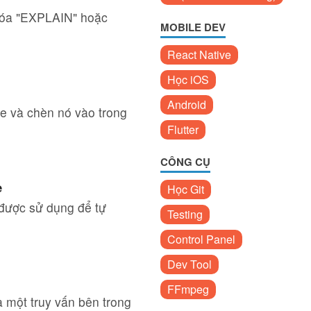
khóa "EXPLAIN" hoặc
MOBILE DEV
React Native
Học iOS
Android
e và chèn nó vào trong
Flutter
CÔNG CỤ
e
Học Git
được sử dụng để tự
Testing
Control Panel
Dev Tool
FFmpeg
 một truy vấn bên trong