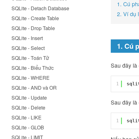
1. Cú p
SQLite - Detach Database
2. Ví d
SQLite - Create Table
SQLite - Drop Table
SQLite - Insert
1. Cú
SQLite - Select
SQLite - Toán Tử
Sau đây là
SQLite - Biểu Thức
SQLite - WHERE
1
sqli
SQLite - AND và OR
SQLite - Update
Sau đây là
SQLite - Delete
SQLite - LIKE
1
sqli
SQLite - GLOB
SQLite - LIMIT