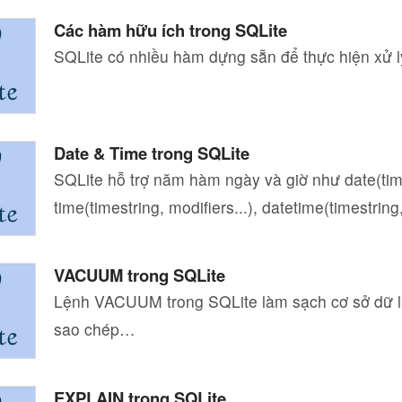
Các hàm hữu ích trong SQLite
SQLite có nhiều hàm dựng sẵn để thực hiện xử l
Date & Time trong SQLite
SQLite hỗ trợ năm hàm ngày và giờ như date(times
time(timestring, modifiers...), datetime(timestring
VACUUM trong SQLite
Lệnh VACUUM trong SQLite làm sạch cơ sở dữ l
sao chép…
EXPLAIN trong SQLite