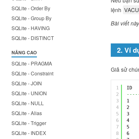
Nếu bạn sử
SQLite - Order By
lệnh
VAC
SQLite - Group By
Bài viết này
SQLite - HAVING
SQLite - DISTINCT
2. Ví 
NÂNG CAO
SQLite - PRAGMA
Giả sử chú
SQLite - Constraint
SQLite - JOIN
1
ID  
SQLite - UNION
2
----
3
1   
SQLite - NULL
4
2   
SQLite - Alias
5
3   
6
4   
SQLite - Trigger
7
5   
SQLite - INDEX
8
6   