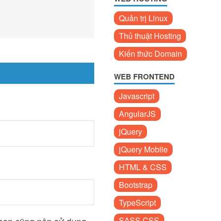
Quản trị Linux
Thủ thuật Hosting
Kiến thức Domain
WEB FRONTEND
Javascript
AngularJS
jQuery
jQuery Mobile
HTML & CSS
Bootstrap
TypeScript
SASS CSS