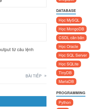
0
DATABASE
Học MySQL
Học MongoDB
CSDL căn bản
Học Oracle
output từ câu lệnh
Học SQL Server
Học SQLite
TinyDB
BÀI TIẾP
MariaDB
PROGRAMMING
Python