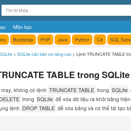
học
Môn học
ery
Bootstrap
PHP
Java
Python
C#
SQL Serv
SQLite
>
SQLite căn bản và nâng cao
>
Lệnh TRUNCATE TABLE tro
TRUNCATE TABLE trong SQLite
 may, không có lệnh
TRUNCATE TABLE
trong
SQLite
DELETE
trong
SQLite
để xóa dữ liệu ra khỏi bảng hiện
dụng lệnh
DROP TABLE
để xóa bảng và có thể tái tạo b