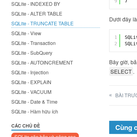
9
7   
SQLite - INDEXED BY
SQLite - ALTER TABLE
Dưới đây là
SQLite - TRUNCATE TABLE
SQLite - View
1
SQLi
SQLite - Transaction
2
SQLi
SQLite - SubQuery
Bây giờ, b
SQLite - AUTOINCREMENT
SELECT
.
SQLite - Injection
SQLite - EXPLAIN
SQLite - VACUUM
BÀI TRƯ
SQLite - Date & Time
SQLite - Hàm hữu ích
CÁC CHỦ ĐỀ
Cùng 
SQLite căn bản và nâng cao