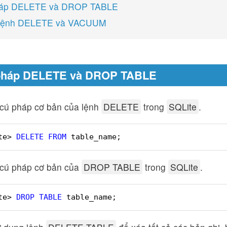
háp DELETE và DROP TABLE
ụ lệnh DELETE và VACUUM
 pháp DELETE và DROP TABLE
 cú pháp cơ bản của lệnh
DELETE
trong
SQLite
.
te> 
DELETE
FROM
table_name;
 cú pháp cơ bản của
DROP TABLE
trong
SQLite
.
te> 
DROP
TABLE
table_name;