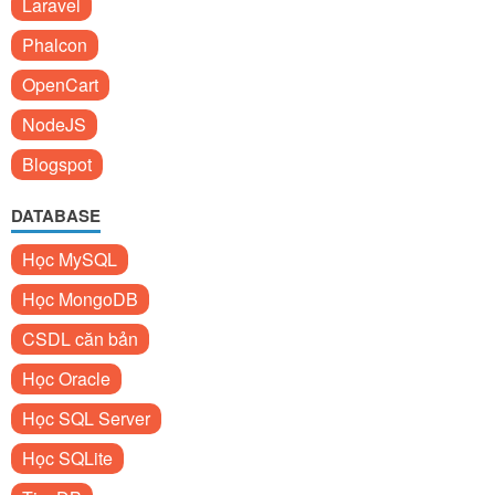
Laravel
Phalcon
OpenCart
NodeJS
Blogspot
DATABASE
Học MySQL
Học MongoDB
CSDL căn bản
Học Oracle
Học SQL Server
Học SQLite