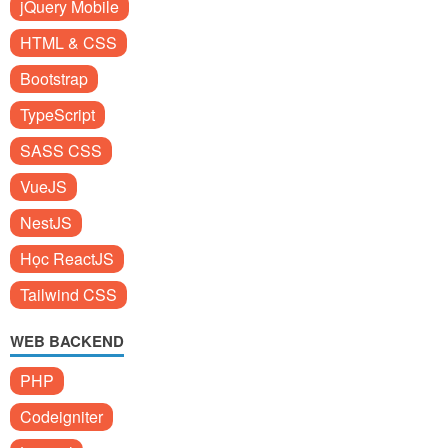
jQuery Mobile
HTML & CSS
Bootstrap
TypeScript
SASS CSS
VueJS
NestJS
Học ReactJS
Tailwind CSS
WEB BACKEND
PHP
Codeigniter