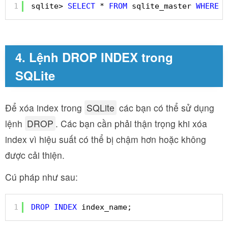
1
sqlite> 
SELECT
* 
FROM
sqlite_master 
WHERE
t
4. Lệnh DROP INDEX trong
SQLite
Để xóa index trong
SQLite
các bạn có thể sử dụng
lệnh
DROP
. Các bạn cần phải thận trọng khi xóa
index vì hiệu suất có thể bị chậm hơn hoặc không
được cải thiện.
Cú pháp như sau:
1
DROP
INDEX
index_name;