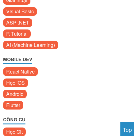
Giải thuật
Visual Basic
ASP .NET
R Tutorial
AI (Machine Learning)
MOBILE DEV
React Native
Học iOS
Android
Flutter
CÔNG CỤ
Top
Học Git