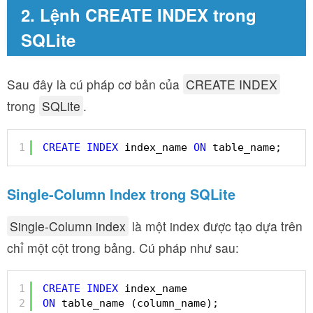
2. Lệnh CREATE INDEX trong
SQLite
Sau đây là cú pháp cơ bản của
CREATE INDEX
trong
SQLite
.
1
CREATE
INDEX
index_name 
ON
table_name;
Single-Column Index trong SQLite
Single-Column index
là một index được tạo dựa trên
chỉ một cột trong bảng. Cú pháp như sau:
1
CREATE
INDEX
index_name
2
ON
table_name (column_name);