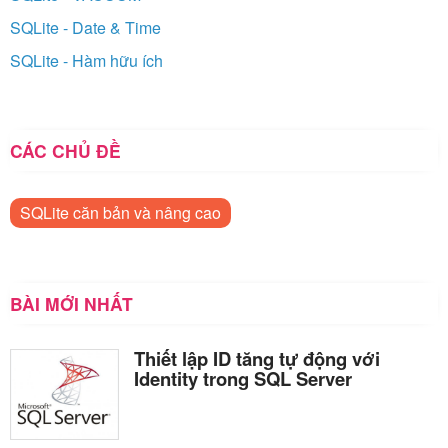
SQLite - Date & Time
SQLite - Hàm hữu ích
CÁC CHỦ ĐỀ
SQLite căn bản và nâng cao
BÀI MỚI NHẤT
Thiết lập ID tăng tự động với
Identity trong SQL Server