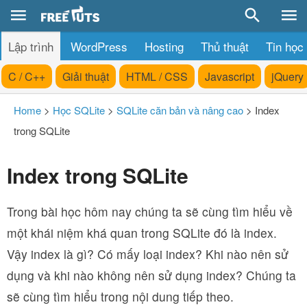
Lập trình
WordPress
Hosting
Thủ thuật
Tin học
C / C++
Giải thuật
HTML / CSS
Javascript
jQuery
Home
>
Học SQLite
>
SQLite căn bản và nâng cao
>
Index
trong SQLite
Index trong SQLite
Trong bài học hôm nay chúng ta sẽ cùng tìm hiểu về
một khái niệm khá quan trong SQLite đó là index.
Vậy index là gì? Có mấy loại index? Khi nào nên sử
dụng và khi nào không nên sử dụng index? Chúng ta
sẽ cùng tìm hiểu trong nội dung tiếp theo.