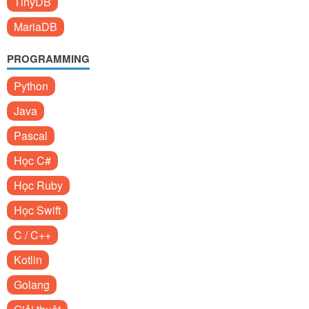
TinyDB
MariaDB
PROGRAMMING
Python
Java
Pascal
Học C#
Học Ruby
Học Swift
C / C++
Kotlin
Golang