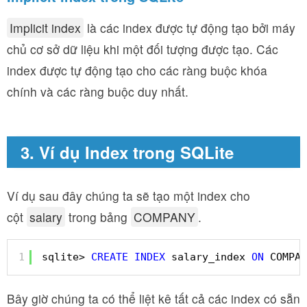
Implicit index
là các index được tự động tạo bởi máy
chủ cơ sở dữ liệu khi một đối tượng được tạo. Các
index được tự động tạo cho các ràng buộc khóa
chính và các ràng buộc duy nhất.
3. Ví dụ Index trong SQLite
Ví dụ sau đây chúng ta sẽ tạo một index cho
cột
salary
trong bảng
COMPANY
.
1
sqlite> 
CREATE
INDEX
salary_index 
ON
COMPAN
Bây giờ chúng ta có thể liệt kê tất cả các index có sẵn