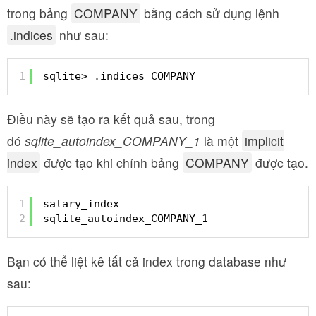
trong bảng
COMPANY
bằng cách sử dụng lệnh
.indices
như sau:
1
sqlite> .indices COMPANY
Điều này sẽ tạo ra kết quả sau, trong
đó
sqlite_autoindex_COMPANY_1
là một
implicit
index
được tạo khi chính bảng
COMPANY
được tạo.
1
salary_index
2
sqlite_autoindex_COMPANY_1
Bạn có thể liệt kê tất cả index trong database như
sau: