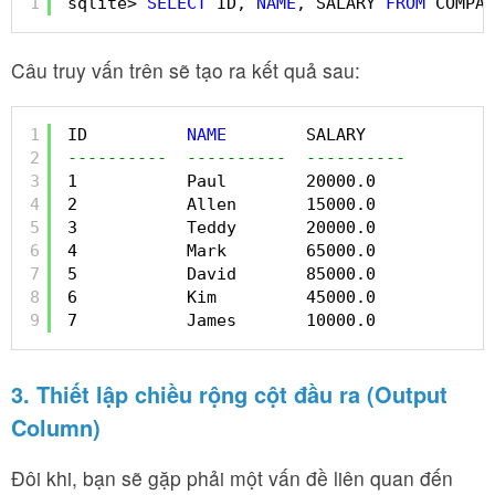
1
sqlite> 
SELECT
ID, 
NAME
, SALARY 
FROM
COMPAN
Câu truy vấn trên sẽ tạo ra kết quả sau:
1
ID          
NAME
SALARY
2
----------  ----------  ----------
3
1           Paul        20000.0
4
2           Allen       15000.0
5
3           Teddy       20000.0
6
4           Mark        65000.0
7
5           David       85000.0
8
6           Kim         45000.0
9
7           James       10000.0
3. Thiết lập chiều rộng cột đầu ra (Output
Column)
Đôi khi, bạn sẽ gặp phải một vấn đề liên quan đến