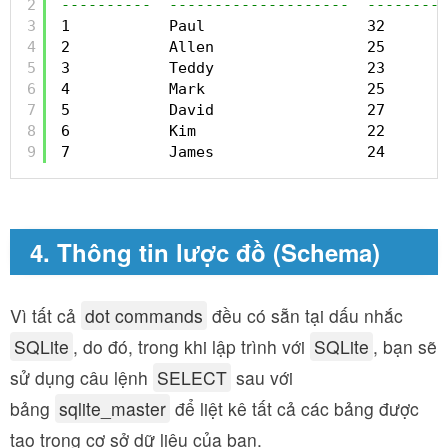
2
----------  --------------------  ---------
3
1           Paul                  32       
4
2           Allen                 25       
5
3           Teddy                 23       
6
4           Mark                  25       
7
5           David                 27       
8
6           Kim                   22       
9
7           James                 24       
4. Thông tin lược đồ (Schema)
Vì tất cả
dot commands
đều có sẵn tại dấu nhắc
SQLite
, do đó, trong khi lập trình với
SQLite
, bạn sẽ
sử dụng câu lệnh
SELECT
sau với
bảng
sqlite_master
để liệt kê tất cả các bảng được
tạo trong cơ sở dữ liệu của bạn.