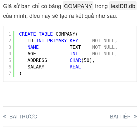
Giả sử bạn chỉ có bảng
COMPANY
trong
testDB.db
của mình, điều này sẽ tạo ra kết quả như sau.
1
CREATE
TABLE
COMPANY(
2
ID 
INT
PRIMARY
KEY
NOT
NULL
,
3
NAME
TEXT    
NOT
NULL
,
4
AGE            
INT
NOT
NULL
,
5
ADDRESS        
CHAR
(50),
6
SALARY         
REAL
7
)
BÀI TRƯỚC
BÀI TIẾP