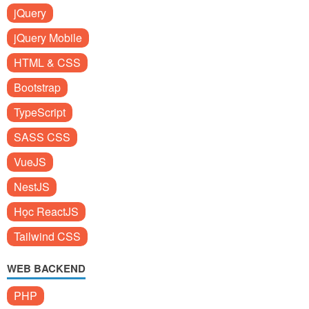
jQuery
jQuery Mobile
HTML & CSS
Bootstrap
TypeScript
SASS CSS
VueJS
NestJS
Học ReactJS
Tailwind CSS
WEB BACKEND
PHP