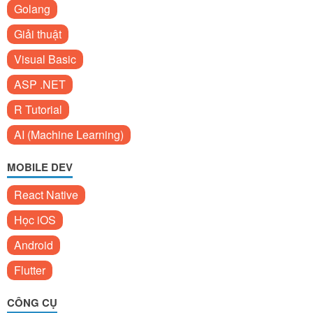
Golang
Giải thuật
Visual Basic
ASP .NET
R Tutorial
AI (Machine Learning)
MOBILE DEV
React Native
Học iOS
Android
Flutter
CÔNG CỤ