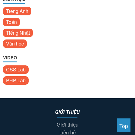
Tiếng Anh
Toán
Tiếng Nhật
Văn học
VIDEO
CSS Lab
PHP Lab
GIỚI THIỆU
Giới thiệu
Top
Liên hệ