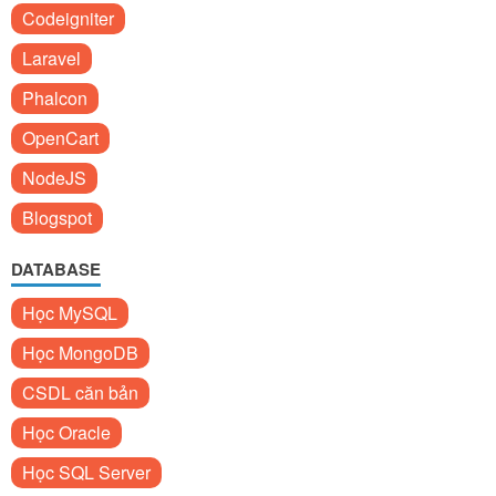
Codeigniter
Laravel
Phalcon
OpenCart
NodeJS
Blogspot
DATABASE
Học MySQL
Học MongoDB
CSDL căn bản
Học Oracle
Học SQL Server