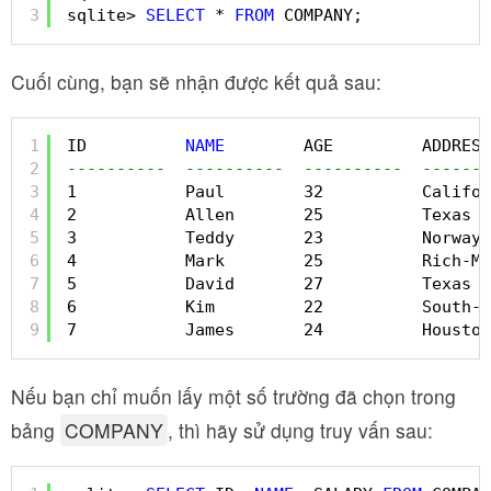
3
sqlite> 
SELECT
* 
FROM
COMPANY;
Cuối cùng, bạn sẽ nhận được kết quả sau:
1
ID          
NAME
AGE         ADDRESS
2
----------  ----------  ----------  -------
3
1           Paul        32          Califor
4
2           Allen       25          Texas  
5
3           Teddy       23          Norway 
6
4           Mark        25          Rich-Mo
7
5           David       27          Texas  
8
6           Kim         22          South-H
9
7           James       24          Houston
Nếu bạn chỉ muốn lấy một số trường đã chọn trong
bảng
COMPANY
, thì hãy sử dụng truy vấn sau: