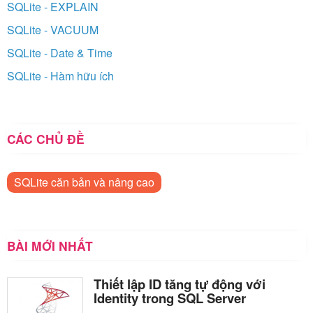
SQLite - EXPLAIN
SQLite - VACUUM
SQLite - Date & Time
SQLite - Hàm hữu ích
CÁC CHỦ ĐỀ
SQLite căn bản và nâng cao
BÀI MỚI NHẤT
Thiết lập ID tăng tự động với
Identity trong SQL Server