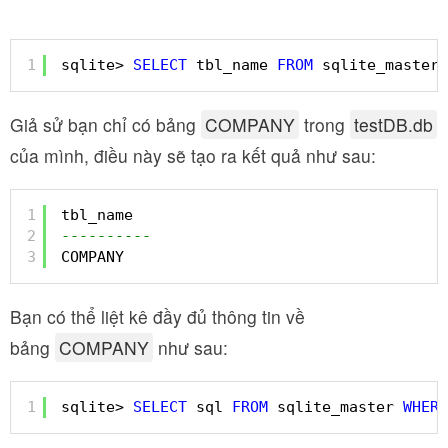
1
sqlite> 
SELECT
tbl_name 
FROM
sqlite_master 
Giả sử bạn chỉ có bảng
COMPANY
trong
testDB.db
của mình, điều này sẽ tạo ra kết quả như sau:
1
tbl_name
2
----------
3
COMPANY
Bạn có thể liệt kê đầy đủ thông tin về
bảng
COMPANY
như sau:
1
sqlite> 
SELECT
sql 
FROM
sqlite_master 
WHERE