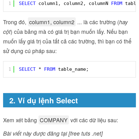
1
SELECT
column1, column2, columnN 
FROM
table
Trong đó,
column1, column2
... là các trường (
hay
cột
) của bảng mà có giá trị bạn muốn lấy. Nếu bạn
muốn lấy giá trị của tất cả các trường, thì bạn có thể
sử dụng cú pháp sau:
1
SELECT
* 
FROM
table_name;
2. Ví dụ lệnh Select
Xem xét bảng
COMPANY
với các dữ liệu sau:
Bài viết này được đăng tại [free tuts .net]