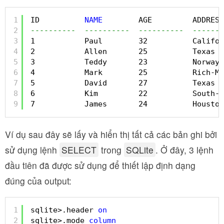
1
ID          
NAME
AGE         ADDRESS
2
----------  ----------  ----------  -------
3
1           Paul        32          Califor
4
2           Allen       25          Texas  
5
3           Teddy       23          Norway 
6
4           Mark        25          Rich-Mo
7
5           David       27          Texas  
8
6           Kim         22          South-H
9
7           James       24          Houston
Ví dụ sau đây sẽ lấy và hiển thị tất cả các bản ghi bởi
sử dụng lệnh
SELECT
trong
SQLite
. Ở đây, 3 lệnh
đầu tiên đã được sử dụng để thiết lập định dạng
đúng của output:
1
sqlite>.header 
on
2
sqlite>.mode 
column