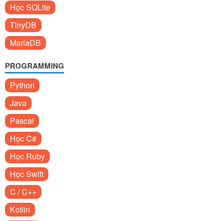
Học SQLite
TinyDB
MariaDB
PROGRAMMING
Python
Java
Pascal
Học C#
Học Ruby
Học Swift
C / C++
Kotlin