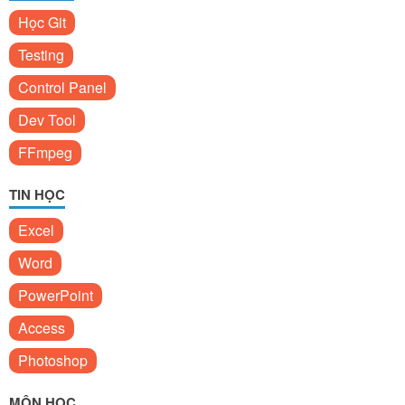
Học Git
Testing
Control Panel
Dev Tool
FFmpeg
TIN HỌC
Excel
Word
PowerPoint
Access
Photoshop
MÔN HỌC