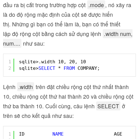
đầu ra bị cắt trong trường hợp cột
.mode
, nó xãy ra
là do độ rộng mặc định của cột sẽ được hiển
thị. Những gì bạn có thể làm là, bạn có thể thiết
lập độ rộng cột bằng cách sử dụng lệnh
.width num,
num....
như sau:
1
sqlite>.width 10, 20, 10
2
sqlite>
SELECT
* 
FROM
COMPANY;
Lệnh
.width
trên đặt chiều rộng cột thứ nhất thành
10, chiều rộng cột thứ hai thành 20 và chiều rộng cột
thứ ba thành 10. Cuối cùng, câu lệnh
SELECT
ở
trên sẽ cho kết quả như sau:
1
ID          
NAME
AGE      