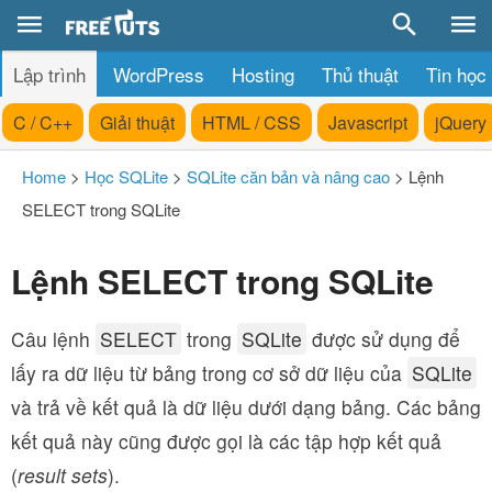
Lập trình
WordPress
Hosting
Thủ thuật
Tin học
C / C++
Giải thuật
HTML / CSS
Javascript
jQuery
Home
>
Học SQLite
>
SQLite căn bản và nâng cao
>
Lệnh
SELECT trong SQLite
Lệnh SELECT trong SQLite
Câu lệnh
SELECT
trong
SQLite
được sử dụng để
lấy ra dữ liệu từ bảng trong cơ sở dữ liệu của
SQLite
và trả về kết quả là dữ liệu dưới dạng bảng. Các bảng
kết quả này cũng được gọi là các tập hợp kết quả
(
result sets
).