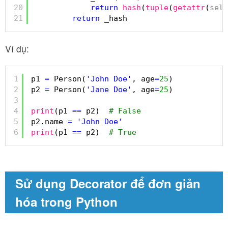
20
return
hash
(
tuple
(
getattr
(
self
21
return
_hash
Ví dụ:
1
p1 
=
Person(
'John Doe'
, age
=
25
)
2
p2 
=
Person(
'Jane Doe'
, age
=
25
)
3
4
print
(p1 
=
=
p2)  
# False
5
p2.name 
=
'John Doe'
6
print
(p1 
=
=
p2)  
# True
Sử dụng Decorator để đơn giản
hóa trong Python