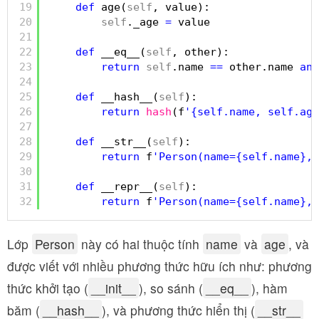
19
def
age(
self
, value):
20
self
._age 
=
value
21
22
def
__eq__(
self
, other):
23
return
self
.name 
=
=
other.name 
and
24
25
def
__hash__(
self
):
26
return
hash
(f
'{self.name, self.age
27
28
def
__str__(
self
):
29
return
f
'Person(name={self.name}, 
30
31
def
__repr__(
self
):
32
return
f
'Person(name={self.name}, 
Lớp
Person
này có hai thuộc tính
name
và
age
, và
được viết với nhiều phương thức hữu ích như: phương
thức khởi tạo (
__init__
), so sánh (
__eq__
), hàm
băm (
__hash__
), và phương thức hiển thị (
__str__