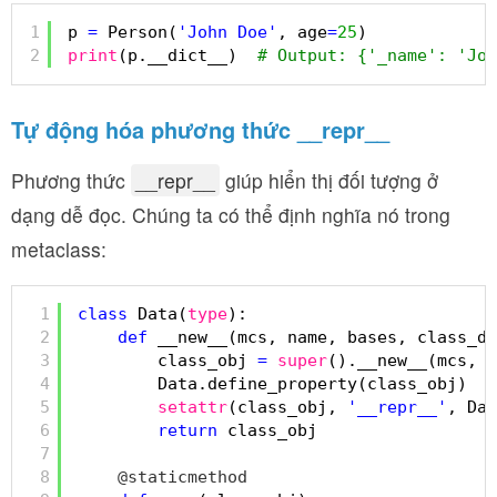
1
p 
=
Person(
'John Doe'
, age
=
25
)
2
print
(p.__dict__)  
# Output: {'_name': 'Joh
Tự động hóa phương thức
__repr__
Phương thức
__repr__
giúp hiển thị đối tượng ở
dạng dễ đọc. Chúng ta có thể định nghĩa nó trong
metaclass:
1
class
Data(
type
):
2
def
__new__(mcs, name, bases, class_di
3
class_obj 
=
super
().__new__(mcs, n
4
Data.define_property(class_obj)
5
setattr
(class_obj, 
'__repr__'
, Dat
6
return
class_obj
7
8
@staticmethod