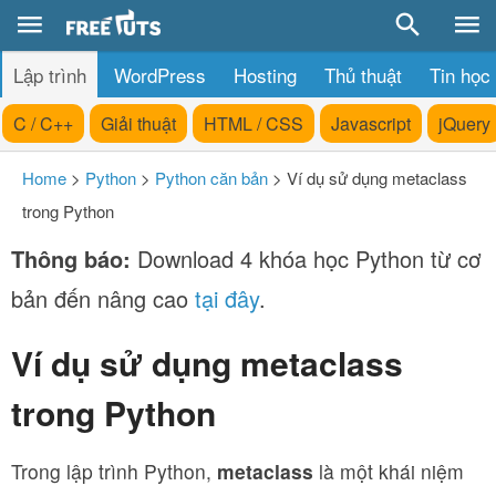
Lập trình
WordPress
Hosting
Thủ thuật
Tin học
C / C++
Giải thuật
HTML / CSS
Javascript
jQuery
Home
>
Python
>
Python căn bản
>
Ví dụ sử dụng metaclass
trong Python
Thông báo:
Download 4 khóa học Python từ cơ
bản đến nâng cao
tại đây
.
Ví dụ sử dụng metaclass
trong Python
Trong lập trình Python,
metaclass
là một khái niệm