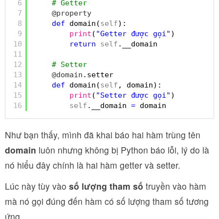
6
# Getter
7
@property
8
def
domain(
self
):
9
print
(
"Getter được gọi"
)
10
return
self
.__domain
11
12
# Setter
13
@domain
.setter
14
def
domain(
self
, domain):
15
print
(
"Setter được gọi"
)
16
self
.__domain 
=
domain
Như bạn thấy, mình đã khai báo hai hàm trùng tên
domain
luôn nhưng không bị Python báo lỗi, lý do là
nó hiểu đây chính là hai hàm getter và setter.
Lúc này tùy vào
số lượng tham số
truyền vào hàm
mà nó gọi đúng đến hàm có số lượng tham số tương
ứng.