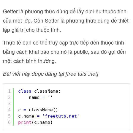
Getter là phương thức dùng để lấy dữ liệu thuộc tính
của một lớp. Còn Setter là phương thức dùng để thiết
lập giá trị cho thuộc tính.
Thực tế bạn có thể truy cập trực tiếp đến thuộc tính
bằng cách khai báo cho nó là public, sau đó gọi đến
một cách bình thường.
Bài viết này được đăng tại [free tuts .net]
1
class
className:
2
name 
=
''
3
4
c 
=
className()
5
c.name 
=
'freetuts.net'
6
print
(c.name)