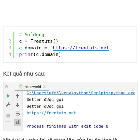
1
# Sử dụng
2
c 
=
Freetuts()
3
c.domain 
=
"
https://freetuts.net
"
4
print
(c.domain)
Kết quả như sau:
Như ví dụ này thì rõ ràng tên của thuộc tính là