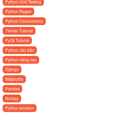
Python Unit Testing
Python Regex
Python Concurrency
Tkinter Tutorial
PyQt Tutorial
Python căn bản
Python nâng cao
Django
Matplotlib
Pandas
Numpy
Python function