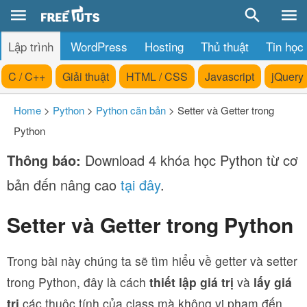
Lập trình
WordPress
Hosting
Thủ thuật
Tin học
C / C++
Giải thuật
HTML / CSS
Javascript
jQuery
Home
>
Python
>
Python căn bản
>
Setter và Getter trong
Python
Thông báo:
Download 4 khóa học Python từ cơ
bản đến nâng cao
tại đây
.
Setter và Getter trong Python
Trong bài này chúng ta sẽ tìm hiểu về getter và setter
trong Python, đây là cách
thiết lập giá trị
và
lấy giá
trị
các thuộc tính của class mà không vi phạm đến