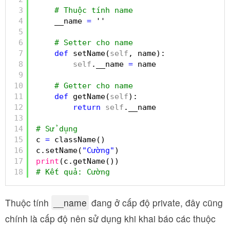
3
# Thuộc tính name
4
__name 
=
''
5
6
# Setter cho name
7
def
setName(
self
, name):
8
self
.__name 
=
name
9
10
# Getter cho name
11
def
getName(
self
):
12
return
self
.__name
13
14
# Sử dụng
15
c 
=
className()
16
c.setName(
"Cường"
)
17
print
(c.getName())
18
# Kết quả: Cường
Thuộc tính
__name
đang ở cấp độ private, đây cũng
chính là cấp độ nên sử dụng khi khai báo các thuộc