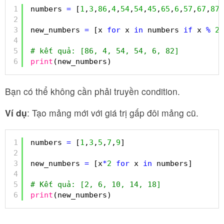
1
numbers 
=
[
1
,
3
,
86
,
4
,
54
,
54
,
45
,
65
,
6
,
57
,
67
,
87
,
2
3
new_numbers 
=
[x 
for
x 
in
numbers 
if
x 
%
2
4
5
# kết quả: [86, 4, 54, 54, 6, 82]
6
print
(new_numbers)
Bạn có thể không cần phải truyền condition.
Ví dụ
: Tạo mảng mới với giá trị gấp đôi mảng cũ.
1
numbers 
=
[
1
,
3
,
5
,
7
,
9
]
2
3
new_numbers 
=
[x
*
2
for
x 
in
numbers]
4
5
# Kết quả: [2, 6, 10, 14, 18]
6
print
(new_numbers)