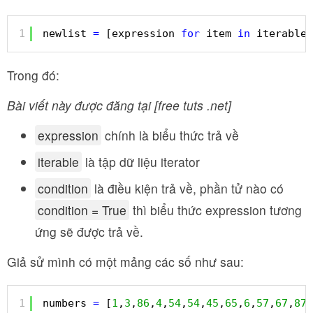
1
newlist 
=
[expression 
for
item 
in
iterable 
Trong đó:
Bài viết này được đăng tại [free tuts .net]
expression
chính là biểu thức trả về
iterable
là tập dữ liệu iterator
condition
là điều kiện trả về, phần tử nào có
condition = True
thì biểu thức expression tương
ứng sẽ được trả về.
Giả sử mình có một mảng các số như sau:
1
numbers 
=
[
1
,
3
,
86
,
4
,
54
,
54
,
45
,
65
,
6
,
57
,
67
,
87
,