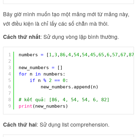
Bây giờ mình muốn tạo một mảng mới từ mảng này,
với điều kiện là chỉ lấy các số chẵn mà thôi.
Cách thứ nhất
: Sử dụng vòng lặp bình thường.
1
numbers 
=
[
1
,
3
,
86
,
4
,
54
,
54
,
45
,
65
,
6
,
57
,
67
,
87
,
2
3
new_numbers 
=
[]
4
for
n 
in
numbers:
5
if
n 
%
2
=
=
0
:
6
new_numbers.append(n)
7
8
# kết quả: [86, 4, 54, 54, 6, 82]
9
print
(new_numbers)
Cách thứ hai
: Sử dụng list comprehension.