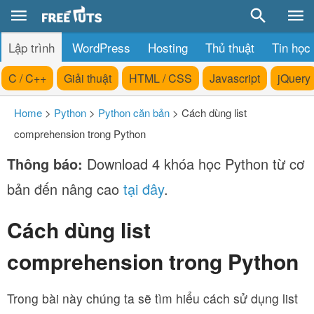
Lập trình
WordPress
Hosting
Thủ thuật
Tin học
C / C++
Giải thuật
HTML / CSS
Javascript
jQuery
Home
>
Python
>
Python căn bản
>
Cách dùng list
comprehension trong Python
Thông báo:
Download 4 khóa học Python từ cơ
bản đến nâng cao
tại đây
.
Cách dùng list
comprehension trong Python
Trong bài này chúng ta sẽ tìm hiểu cách sử dụng list