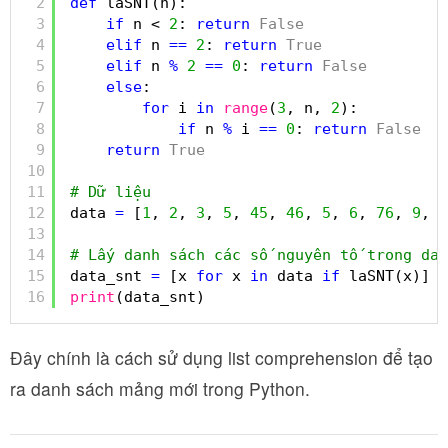
2
def
laSNT(n):
3
if
n < 
2
: 
return
False
4
elif
n 
=
=
2
: 
return
True
5
elif
n 
%
2
=
=
0
: 
return
False
6
else
:
7
for
i 
in
range
(
3
, n, 
2
):
8
if
n 
%
i 
=
=
0
: 
return
False
9
return
True
10
11
# Dữ liệu
12
data 
=
[
1
, 
2
, 
3
, 
5
, 
45
, 
46
, 
5
, 
6
, 
76
, 
9
, 
1
13
14
# Lấy danh sách các số nguyên tố trong dat
15
data_snt 
=
[x 
for
x 
in
data 
if
laSNT(x)]
16
print
(data_snt)
Đây chính là cách sử dụng list comprehension để tạo
ra danh sách mảng mới trong Python.