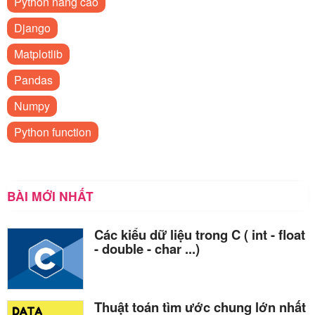
Python nâng cao
Django
Matplotlib
Pandas
Numpy
Python function
BÀI MỚI NHẤT
Các kiểu dữ liệu trong C ( int - float
- double - char ...)
Thuật toán tìm ước chung lớn nhất