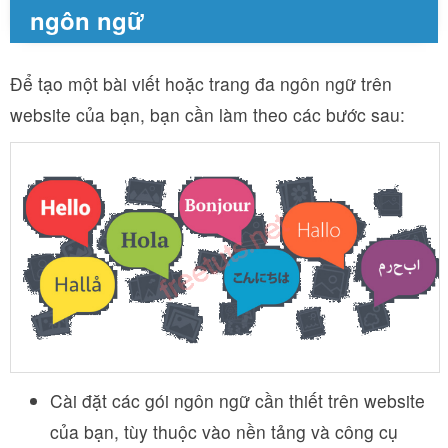
ngôn ngữ
Để tạo một bài viết hoặc trang đa ngôn ngữ trên
website của bạn, bạn cần làm theo các bước sau:
Cài đặt các gói ngôn ngữ cần thiết trên website
của bạn, tùy thuộc vào nền tảng và công cụ