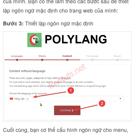
của mình. Bạn có thể làm theo các bước sau để thiết
lập ngôn ngữ mặc định cho trang web của mình:
Bước 3:
Thiết lập ngôn ngữ mặc định
Cuối cùng, bạn có thể cấu hình ngôn ngữ cho menu,