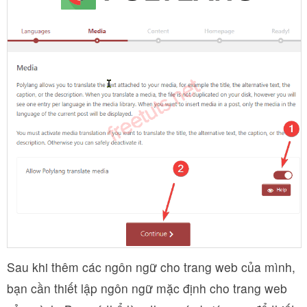
Sau khi thêm các ngôn ngữ cho trang web của mình,
bạn cần thiết lập ngôn ngữ mặc định cho trang web