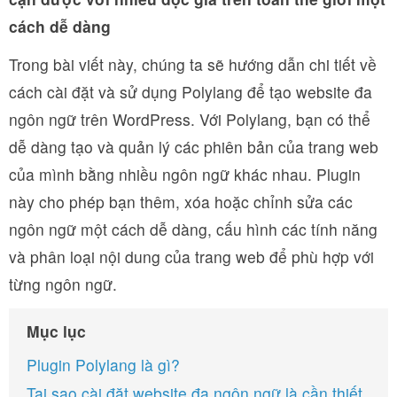
cách dễ dàng
Trong bài viết này, chúng ta sẽ hướng dẫn chi tiết về
cách cài đặt và sử dụng Polylang để tạo website đa
ngôn ngữ trên WordPress. Với Polylang, bạn có thể
dễ dàng tạo và quản lý các phiên bản của trang web
của mình bằng nhiều ngôn ngữ khác nhau. Plugin
này cho phép bạn thêm, xóa hoặc chỉnh sửa các
ngôn ngữ một cách dễ dàng, cấu hình các tính năng
và phân loại nội dung của trang web để phù hợp với
từng ngôn ngữ.
Mục lục
Plugin Polylang là gì?
Tại sao cài đặt website đa ngôn ngữ là cần thiết