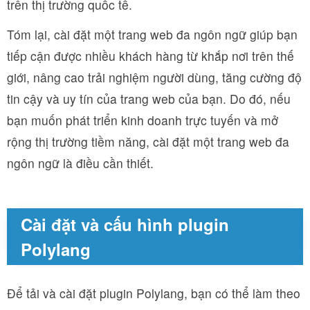
trên thị trường quốc tế.
Tóm lại, cài đặt một trang web đa ngôn ngữ giúp bạn
tiếp cận được nhiều khách hàng từ khắp nơi trên thế
giới, nâng cao trải nghiệm người dùng, tăng cường độ
tin cậy và uy tín của trang web của bạn. Do đó, nếu
bạn muốn phát triển kinh doanh trực tuyến và mở
rộng thị trường tiềm năng, cài đặt một trang web đa
ngôn ngữ là điều cần thiết.
Cài đặt và cấu hình plugin
Polylang
Để tải và cài đặt plugin Polylang, bạn có thể làm theo