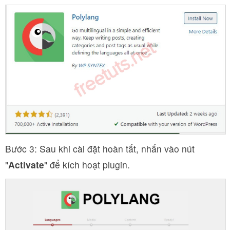
Bước 3: Sau khi cài đặt hoàn tất, nhấn vào nút
"
Activate
" để kích hoạt plugin.