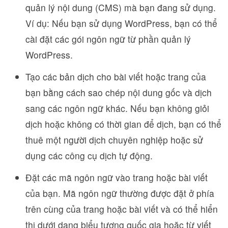
quản lý nội dung (CMS) mà bạn đang sử dụng.
Ví dụ: Nếu bạn sử dụng WordPress, bạn có thể
cài đặt các gói ngôn ngữ từ phần quản lý
WordPress.
Tạo các bản dịch cho bài viết hoặc trang của
bạn bằng cách sao chép nội dung gốc và dịch
sang các ngôn ngữ khác. Nếu bạn không giỏi
dịch hoặc không có thời gian để dịch, bạn có thể
thuê một người dịch chuyên nghiệp hoặc sử
dụng các công cụ dịch tự động.
Đặt các mã ngôn ngữ vào trang hoặc bài viết
của bạn. Mã ngôn ngữ thường được đặt ở phía
trên cùng của trang hoặc bài viết và có thể hiển
thị dưới dạng biểu tượng quốc gia hoặc từ viết