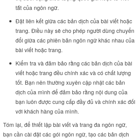
tắt của ngôn ngữ.
Đặt liên kết giữa các bản dịch của bài viết hoặc
trang. Điều này sẽ cho phép người dùng chuyển
đổi giữa các phiên bản ngôn ngữ khác nhau của
bài viết hoặc trang.
Kiểm tra và đảm bảo rằng các bản dịch của bài
viết hoặc trang đều chính xác và có chất lượng
tốt. Bạn nên thường xuyên cập nhật các bản
dịch của mình để đảm bảo rằng nội dung của
bạn luôn được cung cấp đầy đủ và chính xác đối
với khách hàng của mình.
Tóm lại, để thiết lập bài viết và trang đa ngôn ngữ,
bạn cần cài đặt các gói ngôn ngữ, tạo các bản dịch