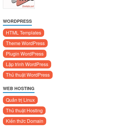
WORDPRESS
HTML Templates
Theme WordPress
Plugin WordPress
Lập trình WordPress
Thủ thuật WordPress
WEB HOSTING
Quản trị Linux
Thủ thuật Hosting
Kiến thức Domain