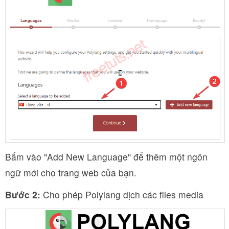
Bấm vào "Add New Language" để thêm một ngôn
ngữ mới cho trang web của bạn.
Bước 2:
Cho phép Polylang dịch các files media