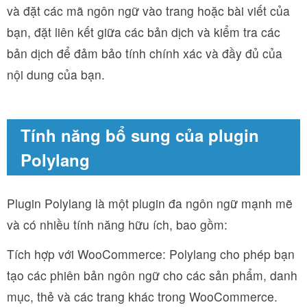
và đặt các mã ngôn ngữ vào trang hoặc bài viết của
bạn, đặt liên kết giữa các bản dịch và kiểm tra các
bản dịch để đảm bảo tính chính xác và đầy đủ của
nội dung của bạn.
Tính năng bổ sung của plugin
Polylang
Plugin Polylang là một plugin đa ngôn ngữ mạnh mẽ
và có nhiều tính năng hữu ích, bao gồm:
Tích hợp với WooCommerce: Polylang cho phép bạn
tạo các phiên bản ngôn ngữ cho các sản phẩm, danh
mục, thẻ và các trang khác trong WooCommerce.