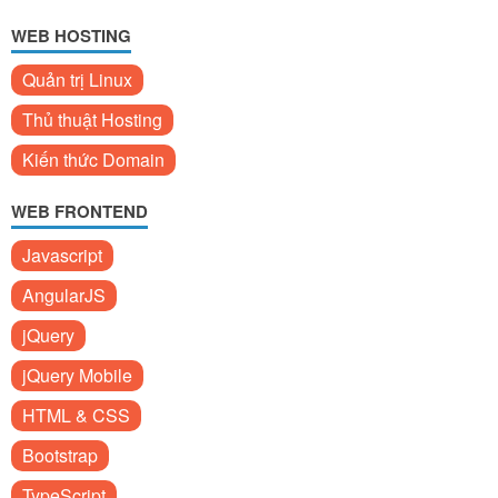
WEB HOSTING
Quản trị Linux
Thủ thuật Hosting
Kiến thức Domain
WEB FRONTEND
Javascript
AngularJS
jQuery
jQuery Mobile
HTML & CSS
Bootstrap
TypeScript