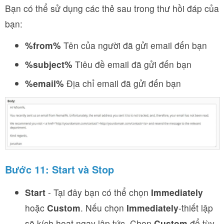
Bạn có thể sử dụng các thẻ sau trong thư hồi đáp của
bạn:
%from%
Tên của người đã gửi email đến bạn
%subject%
Tiêu đề email đã gửi đến bạn
%email%
Địa chỉ email đã gửi đến bạn
Bước 11: Start và Stop
Start
- Tại đây bạn có thể chọn
Immediately
hoặc
Custom
. Nếu chọn
Immediately
-thiết lập
sẽ kích hoạt ngay lập tức. Chọn
Custom
để tùy