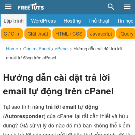
Lập trình
WordPress
Hosting
Thủ thuật
Tin học
C / C++
Giải thuật
HTML / CSS
Javascript
jQuery
Home
>
Control Panel
>
cPanel
>
Hướng dẫn cài đặt trả lời
email tự động trên cPanel
Hướng dẫn cài đặt trả lời
email tự động trên cPanel
Tại sao tính năng
trả lời email tự động
(
Autoresponder
) của cPanel lại rất cần thiết và hữu
dụng? Giả sử vì lý do nào đó mà bạn không thể kiểm
tra và trả lời các email gửi tới hộp thư của mình, đó là