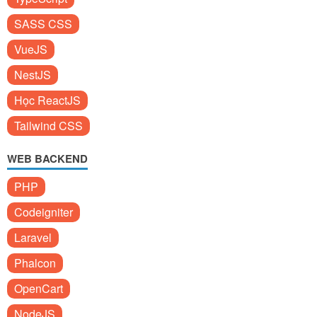
SASS CSS
VueJS
NestJS
Học ReactJS
Tailwind CSS
WEB BACKEND
PHP
Codeigniter
Laravel
Phalcon
OpenCart
NodeJS