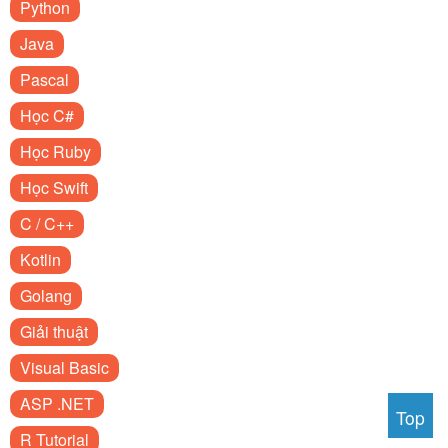
Python
Java
Pascal
Học C#
Học Ruby
Học Swift
C / C++
Kotlin
Golang
Giải thuật
Visual Basic
ASP .NET
Top
R Tutorial