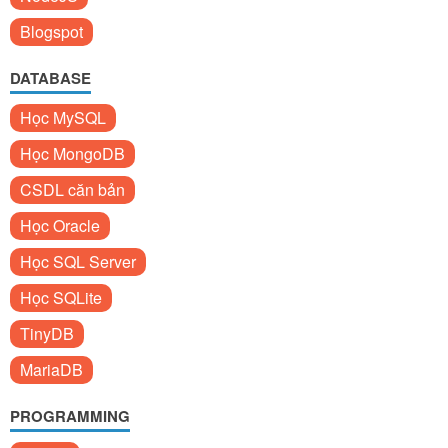
Blogspot
DATABASE
Học MySQL
Học MongoDB
CSDL căn bản
Học Oracle
Học SQL Server
Học SQLite
TinyDB
MariaDB
PROGRAMMING