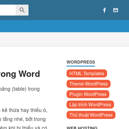
WORDPRESS
trong Word
HTML Templates
Theme WordPress
ảng (table) trong
Plugin WordPress
Lập trình WordPress
 kẻ thừa hay thiếu ô,
Thủ thuật WordPress
o lắng nhé, bởi trong
êm khi bị thiếu và có
WEB HOSTING