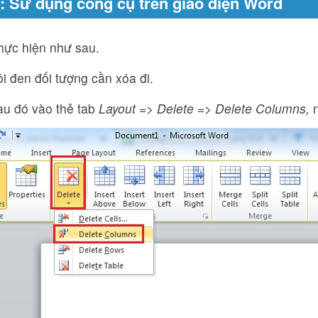
: Sử dụng công cụ trên giao diện Word
hực hiện như sau.
i đen đối tượng cần xóa đi.
u đó vào thẻ tab
Layout => Delete => Delete Columns,
n