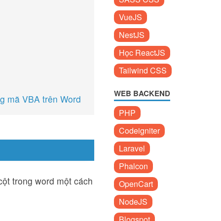
VueJS
NestJS
Học ReactJS
Tailwind CSS
WEB BACKEND
ằng mã VBA trên Word
PHP
Codeigniter
Laravel
Phalcon
cột trong word một cách
OpenCart
NodeJS
Blogspot