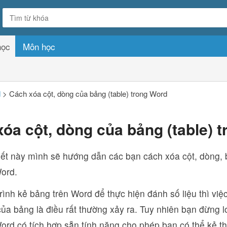
học
Môn học
d
>
Cách xóa cột, dòng của bảng (table) trong Word
óa cột, dòng của bảng (table) 
iết này mình sẽ hướng dẫn các bạn cách xóa cột, dòng, b
Word.
rình kẻ bảng trên Word để thực hiện đánh số liệu thì việc
của bảng là điều rất thường xảy ra. Tuy nhiên bạn đừng l
ord có tích hợp sẵn tính năng cho phép bạn có thể kẻ th