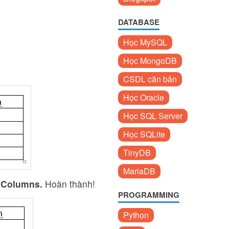
DATABASE
Học MySQL
Học MongoDB
CSDL căn bản
Học Oracle
Học SQL Server
Học SQLite
TinyDB
MariaDB
 Columns.
Hoàn thành!
PROGRAMMING
Python