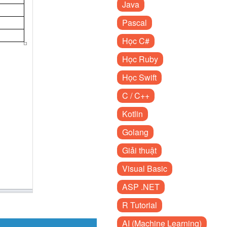
Java
Pascal
Học C#
Học Ruby
Học Swift
C / C++
Kotlin
Golang
Giải thuật
Visual Basic
ASP .NET
R Tutorial
AI (Machine Learning)