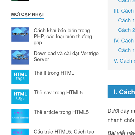
III. Các
MỚI CẬP NHẬT
Cách 1
Cách 2
Cách khai báo biến trong
PHP, các loại biến thường
IV. Cách
gặp
Cách 1
Download và cài đặt Vertrigo
Server
V. Cách 
Thẻ li trong HTML
I. Cách
Thẻ nav trong HTML5
Dưới đây m
Thẻ article trong HTML5
nhanh chón
Cấu trúc HTML5: Cách tạo
Bài viết này