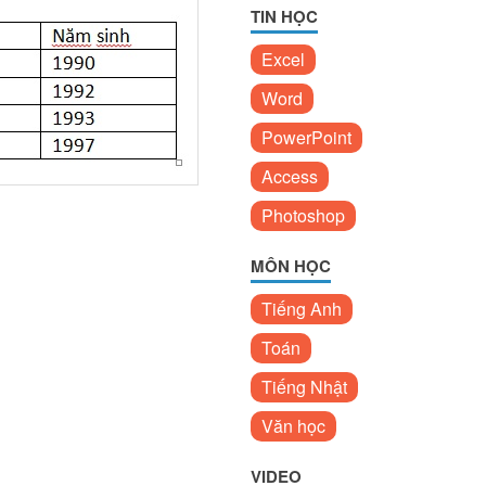
TIN HỌC
Excel
Word
PowerPoint
Access
Photoshop
MÔN HỌC
Tiếng Anh
Toán
Tiếng Nhật
Văn học
VIDEO