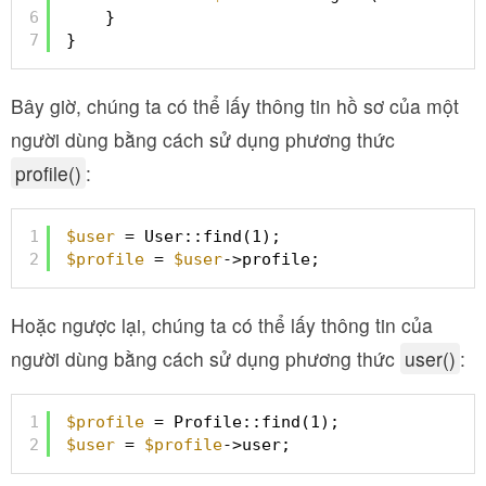
6
}
7
}
Bây giờ, chúng ta có thể lấy thông tin hồ sơ của một
người dùng bằng cách sử dụng phương thức
profile()
:
1
$user
= User::find(1);
2
$profile
= 
$user
->profile;
Hoặc ngược lại, chúng ta có thể lấy thông tin của
người dùng bằng cách sử dụng phương thức
user()
:
1
$profile
= Profile::find(1);
2
$user
= 
$profile
->user;