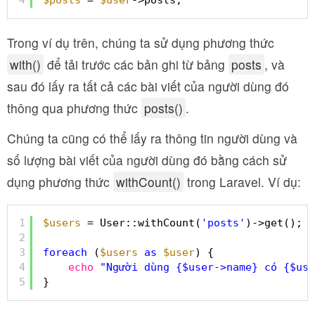
4
$posts
= 
$user
->posts;
Trong ví dụ trên, chúng ta sử dụng phương thức
with()
để tải trước các bản ghi từ bảng
posts
, và
sau đó lấy ra tất cả các bài viết của người dùng đó
thông qua phương thức
posts()
.
Chúng ta cũng có thể lấy ra thông tin người dùng và
số lượng bài viết của người dùng đó bằng cách sử
dụng phương thức
withCount()
trong Laravel. Ví dụ:
1
$users
= User::withCount(
'posts'
)->get();
2
3
foreach
(
$users
as
$user
) {
4
echo
"Người dùng {$user->name} có {$use
5
}