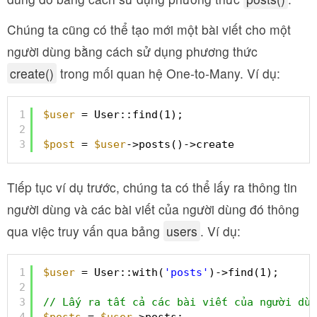
Chúng ta cũng có thể tạo mới một bài viết cho một
người dùng bằng cách sử dụng phương thức
create()
trong mối quan hệ One-to-Many. Ví dụ:
1
$user
= User::find(1);
2
3
$post
= 
$user
->posts()->create
Tiếp tục ví dụ trước, chúng ta có thể lấy ra thông tin
người dùng và các bài viết của người dùng đó thông
qua việc truy vấn qua bảng
users
. Ví dụ:
1
$user
= User::with(
'posts'
)->find(1);
2
3
// Lấy ra tất cả các bài viết của người dùn