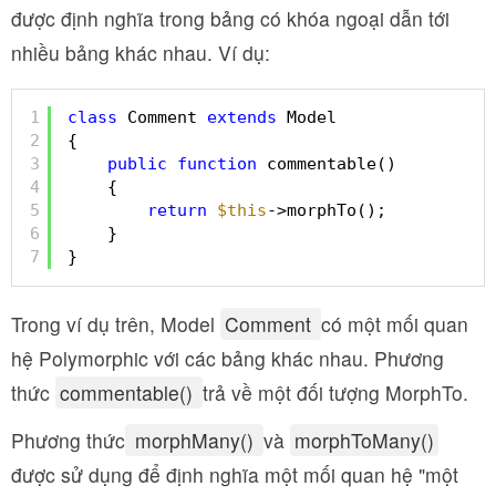
được định nghĩa trong bảng có khóa ngoại dẫn tới
nhiều bảng khác nhau. Ví dụ:
1
class
Comment 
extends
Model
2
{
3
public
function
commentable()
4
{
5
return
$this
->morphTo();
6
}
7
}
Trong ví dụ trên, Model
Comment
có một mối quan
hệ Polymorphic với các bảng khác nhau. Phương
thức
commentable()
trả về một đối tượng MorphTo.
Phương thức
morphMany()
và
morphToMany()
được sử dụng để định nghĩa một mối quan hệ "một