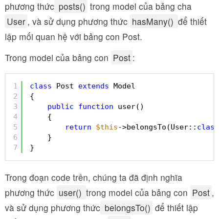
phương thức
posts()
trong model của bảng cha
User
, và sử dụng phương thức
hasMany()
để thiết
lập mối quan hệ với bảng con Post.
Trong model của bảng con
Post
:
1
class
Post 
extends
Model
2
{
3
public
function
user()
4
{
5
return
$this
->belongsTo(User::
class
6
}
7
}
Trong đoạn code trên, chúng ta đã định nghĩa
phương thức
user()
trong model của bảng con
Post
,
và sử dụng phương thức
belongsTo()
để thiết lập