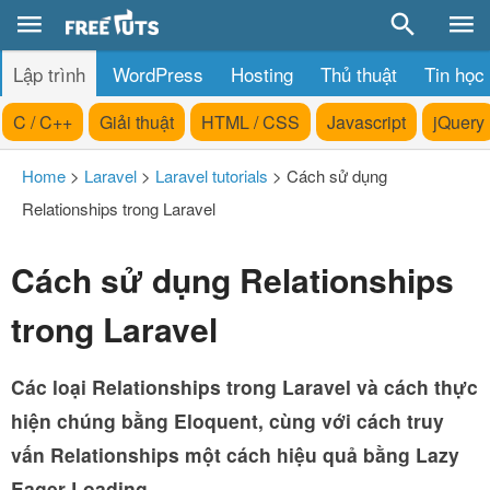
Lập trình
WordPress
Hosting
Thủ thuật
Tin học
C / C++
Giải thuật
HTML / CSS
Javascript
jQuery
Home
>
Laravel
>
Laravel tutorials
>
Cách sử dụng
Relationships trong Laravel
Cách sử dụng Relationships
trong Laravel
Các loại Relationships trong Laravel và cách thực
hiện chúng bằng Eloquent, cùng với cách truy
vấn Relationships một cách hiệu quả bằng Lazy
Eager Loading.