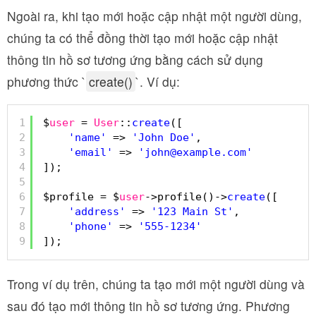
Ngoài ra, khi tạo mới hoặc cập nhật một người dùng,
chúng ta có thể đồng thời tạo mới hoặc cập nhật
thông tin hồ sơ tương ứng bằng cách sử dụng
phương thức `
create()
`. Ví dụ:
1
$
user
= 
User
::
create
([
2
'name'
=> 
'John Doe'
,
3
'email'
=> 
'john@example.com'
4
]);
5
6
$profile = $
user
->profile()->
create
([
7
'address'
=> 
'123 Main St'
,
8
'phone'
=> 
'555-1234'
9
]);
Trong ví dụ trên, chúng ta tạo mới một người dùng và
sau đó tạo mới thông tin hồ sơ tương ứng. Phương