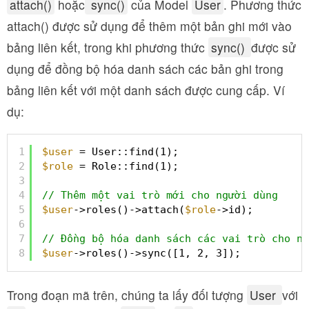
attach()
hoặc
sync()
của Model
User
. Phương thức
attach() được sử dụng để thêm một bản ghi mới vào
bảng liên kết, trong khi phương thức
sync()
được sử
dụng để đồng bộ hóa danh sách các bản ghi trong
bảng liên kết với một danh sách được cung cấp. Ví
dụ:
1
$user
= User::find(1);
2
$role
= Role::find(1);
3
4
// Thêm một vai trò mới cho người dùng
5
$user
->roles()->attach(
$role
->id);
6
7
// Đồng bộ hóa danh sách các vai trò cho ng
8
$user
->roles()->sync([1, 2, 3]);
Trong đoạn mã trên, chúng ta lấy đối tượng
User
với