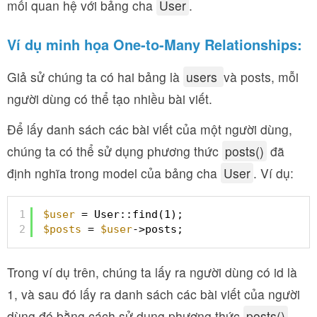
mối quan hệ với bảng cha
User
.
Ví dụ minh họa One-to-Many Relationships:
Giả sử chúng ta có hai bảng là
users
và posts, mỗi
người dùng có thể tạo nhiều bài viết.
Để lấy danh sách các bài viết của một người dùng,
chúng ta có thể sử dụng phương thức
posts()
đã
định nghĩa trong model của bảng cha
User
. Ví dụ:
1
$user
= User::find(1);
2
$posts
= 
$user
->posts;
Trong ví dụ trên, chúng ta lấy ra người dùng có id là
1, và sau đó lấy ra danh sách các bài viết của người
dùng đó bằng cách sử dụng phương thức
posts()
.