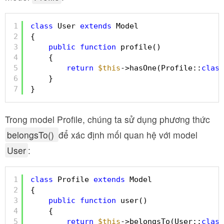
1
class
User 
extends
Model
2
{
3
public
function
profile()
4
{
5
return
$this
->hasOne(Profile::
class
6
}
7
}
Trong model Profile, chúng ta sử dụng phương thức
belongsTo()
để xác định mối quan hệ với model
User
:
1
class
Profile 
extends
Model
2
{
3
public
function
user()
4
{
5
return
$this
->belongsTo(User::
class