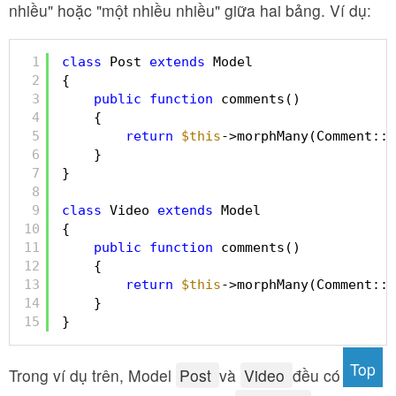
nhiều" hoặc "một nhiều nhiều" giữa hai bảng. Ví dụ:
1
class
Post 
extends
Model
2
{
3
public
function
comments()
4
{
5
return
$this
->morphMany(Comment::
c
6
}
7
}
8
9
class
Video 
extends
Model
10
{
11
public
function
comments()
12
{
13
return
$this
->morphMany(Comment::
c
14
}
15
}
Top
Trong ví dụ trên, Model
Post
và
Video
đều có mối