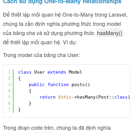
Cách sử dụng One-to-Many Relationships
Để thiết lập mối quan hệ One-to-Many trong Laravel,
chúng ta cần định nghĩa phương thức trong model
của bảng cha và sử dụng phương thức
hasMany()
để thiết lập mối quan hệ. Ví dụ:
Trong model của bảng cha User:
1
class
User 
extends
Model
2
{
3
public
function
posts()
4
{
5
return
$this
->hasMany(Post::
class
);
6
}
7
}
Trong đoạn code trên, chúng ta đã định nghĩa