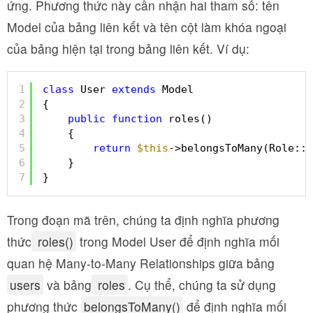
ứng. Phương thức này cần nhận hai tham số: tên
Model của bảng liên kết và tên cột làm khóa ngoại
của bảng hiện tại trong bảng liên kết. Ví dụ:
1
class
User 
extends
Model
2
{
3
public
function
roles()
4
{
5
return
$this
->belongsToMany(Role::
c
6
}
7
}
Trong đoạn mã trên, chúng ta định nghĩa phương
thức
roles()
trong Model User để định nghĩa mối
quan hệ Many-to-Many Relationships giữa bảng
users
và bảng
roles
. Cụ thể, chúng ta sử dụng
phương thức
belongsToMany()
để định nghĩa mối