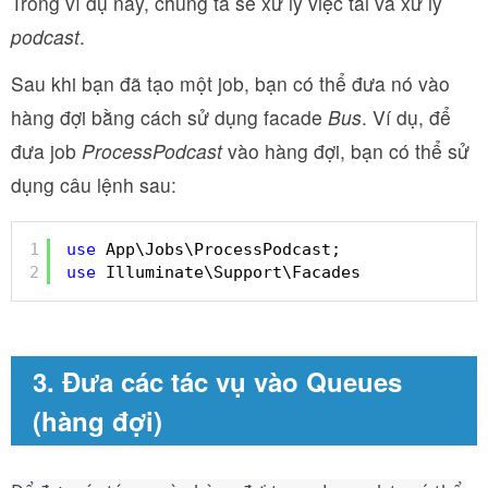
Trong ví dụ này, chúng ta sẽ xử lý việc tải và xử lý
podcast
.
Sau khi bạn đã tạo một job, bạn có thể đưa nó vào
hàng đợi bằng cách sử dụng facade
Bus
. Ví dụ, để
đưa job
ProcessPodcast
vào hàng đợi, bạn có thể sử
dụng câu lệnh sau:
1
use
App\Jobs\ProcessPodcast;
2
use
Illuminate\Support\Facades
3. Đưa các tác vụ vào Queues
(hàng đợi)