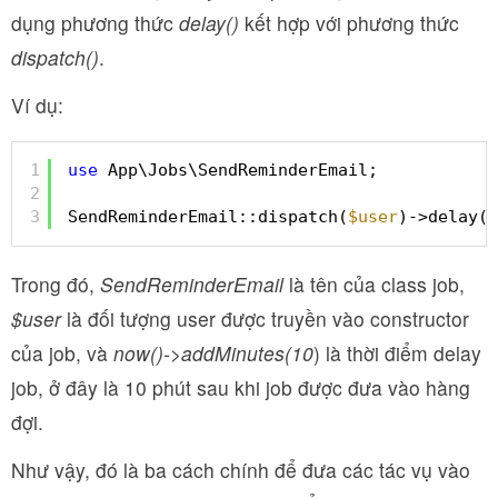
dụng phương thức
delay()
kết hợp với phương thức
dispatch()
.
Ví dụ:
1
use
App\Jobs\SendReminderEmail;
2
3
SendReminderEmail::dispatch(
$user
)->delay(n
Trong đó,
SendReminderEmail
là tên của class job,
$user
là đối tượng user được truyền vào constructor
của job, và
now()->addMinutes(10
) là thời điểm delay
job, ở đây là 10 phút sau khi job được đưa vào hàng
đợi.
Như vậy, đó là ba cách chính để đưa các tác vụ vào