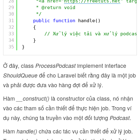
28
*<a href="
https://freetuts.net
" targ
29
* @return void
30
*/
31
public
function
handle()
32
{
33
// Xử lý việc tải và xử lý podcast
34
}
35
}
Ở đây, class
ProcessPodcast
implement interface
ShouldQueue
để cho Laravel biết rằng đây là một job
và phải được đưa vào hàng đợi để xử lý.
Hàm
__construct()
là constructor của class, nó nhận
vào các tham số cần thiết để thực hiện job. Trong ví
dụ này, chúng ta truyền vào một đối tượng
Podcast
.
Hàm
handle()
chứa các tác vụ cần thiết để xử lý job.