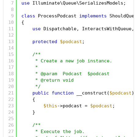
7
use
Illuminate\Queue\SerializesModels;
8
9
class
ProcessPodcast 
implements
ShouldQueu
10
{
11
use
Dispatchable, InteractsWithQueue, 
12
13
protected
$podcast
;
14
15
/**
16
* Create a new job instance.
17
*
18
* @param  Podcast  $podcast
19
* @return void
20
*/
21
public
function
__construct(
$podcast
)
22
{
23
$this
->podcast = 
$podcast
;
24
}
25
26
/**
27
* Execute the job.