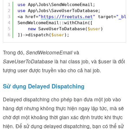
1
use
App\Jobs\SendWelcomeEmail;
2
use
App\Jobs\SaveUserToDatabase;
3
<a href=
"
https://freetuts.net
"
target=
"_bla
4
SendWelcomeEmail::withChain([
5
new
SaveUserToDatabase(
$user
)
6
])->dispatch(
$user
);
Trong đó,
SendWelcomeEmail
và
SaveUserToDatabase
là hai class job, và $user là đối
tượng user được truyền vào cho cả hai job.
Sử dụng Delayed Dispatching
Delayed dispatching cho phép bạn đưa một job vào
hàng đợi nhưng không thực hiện ngay lập tức, mà sẽ
chờ đợi một khoảng thời gian xác định trước khi thực
hiện. Để sử dụng delayed dispatching, bạn có thể sử