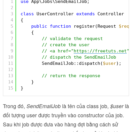
1
use
App\Jobs\SendEmailJob;
2
3
class
UserController 
extends
Controller
4
{
5
public
function
register(Request 
$requ
6
{
7
// validate the request
8
// create the user 
9
// <a href="
https://freetuts.net
" 
10
// dispatch the SendEmailJob 
11
SendEmailJob::dispatch(
$user
);
12
13
// return the response
14
}
15
}
Trong đó,
SendEmailJob
là tên của class job,
$user
là
đối tượng user được truyền vào constructor của job.
Sau khi job được đưa vào hàng đợi bằng cách sử