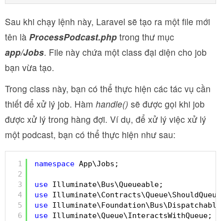
Sau khi chạy lệnh này, Laravel sẽ tạo ra một file mới
tên là
ProcessPodcast.php
trong thư mục
app/Jobs
. File này chứa một class đại diện cho job
bạn vừa tạo.
Trong class này, bạn có thể thực hiện các tác vụ cần
thiết để xử lý job. Hàm
handle()
sẽ được gọi khi job
được xử lý trong hàng đợi. Ví dụ, để xử lý việc xử lý
một podcast, bạn có thể thực hiện như sau:
1
namespace
App\Jobs;
2
3
use
Illuminate\Bus\Queueable;
4
use
Illuminate\Contracts\Queue\ShouldQueue
5
use
Illuminate\Foundation\Bus\Dispatchable
6
use
Illuminate\Queue\InteractsWithQueue;