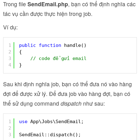
Trong file
SendEmail.php
, bạn có thể định nghĩa các
tác vụ cần được thực hiện trong job.
Ví dụ:
1
public
function
handle()
2
{
3
// code để gửi email 
4
}
Sau khi định nghĩa job, bạn có thể đưa nó vào hàng
đợi để được xử lý. Để đưa job vào hàng đợi, bạn có
thể sử dụng command
dispatch
như sau:
1
use
App\Jobs\SendEmail;
2
3
SendEmail::dispatch();