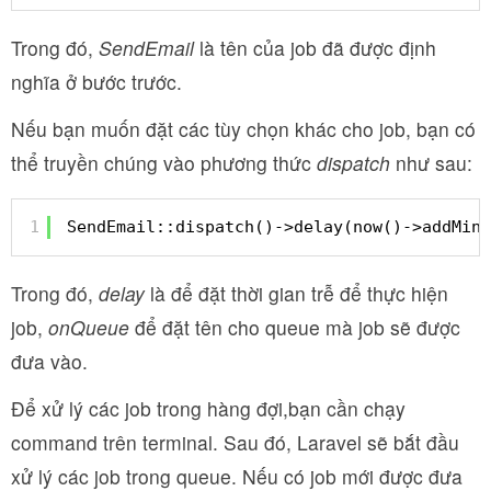
Trong đó,
SendEmail
là tên của job đã được định
nghĩa ở bước trước.
Nếu bạn muốn đặt các tùy chọn khác cho job, bạn có
thể truyền chúng vào phương thức
dispatch
như sau:
1
SendEmail::dispatch()->delay(now()->addMinu
Trong đó,
delay
là để đặt thời gian trễ để thực hiện
job,
onQueue
để đặt tên cho queue mà job sẽ được
đưa vào.
Để xử lý các job trong hàng đợi,bạn cần chạy
command
trên terminal. Sau đó, Laravel sẽ bắt đầu
xử lý các job trong queue. Nếu có job mới được đưa