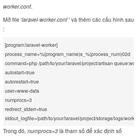
worker.conf
.
Mở file '
laravel-worker.conf
' và thêm các cấu hình sau
:
[program:laravel-worker]

process_name=%(program_name)s_%(process_num)02d

command=php /path/to/your/laravel/project/artisan queue:work
autostart=true

autorestart=true

user=www-data

numprocs=3

redirect_stderr=true

Trong đó,
numprocs=3
là tham số để xác định số