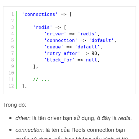
1
'connections'
=> [
2
3
'redis'
=> [
4
'driver'
=> 
'redis'
,
5
'connection'
=> 
'default'
,
6
'queue'
=> 
'default'
,
7
'retry_after'
=> 90,
8
'block_for'
=> 
null
,
9
],
10
11
// ...
12
],
Trong đó:
driver
: là tên driver bạn sử dụng, ở đây là
redis
.
connection
: là tên của Redis connection bạn