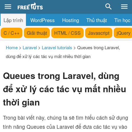
Lập trình
WordPress
Hosting
Thủ thuật
Tin học
C / C++
Giải thuật
HTML / CSS
Javascript
jQuery
Home
>
Laravel
>
Laravel tutorials
>
Queues trong Laravel,
dùng để xử lý các tác vụ mất nhiều thời gian
Queues trong Laravel, dùng
để xử lý các tác vụ mất nhiều
thời gian
Trong bài viết này, chúng ta sẽ tìm hiểu cách sử dụng
tính năng Queues của Laravel để đưa các tác vụ vào