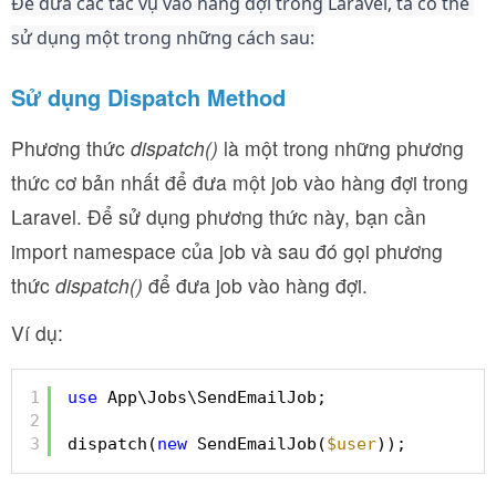
Để đưa các tác vụ vào hàng đợi trong Laravel, ta có thể 
sử dụng một trong những cách sau:
Sử dụng Dispatch Method
Phương thức
dispatch()
là một trong những phương
thức cơ bản nhất để đưa một job vào hàng đợi trong
Laravel. Để sử dụng phương thức này, bạn cần
import namespace của job và sau đó gọi phương
thức
dispatch()
để đưa job vào hàng đợi.
Ví dụ:
1
use
App\Jobs\SendEmailJob;
2
3
dispatch(
new
SendEmailJob(
$user
));