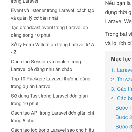
trong Laravel
Nếu bạn là 
Event và listener trong Laravel, cách tạo
dụng thời g
và quản lý cơ bản nhất
Laravel We
Tạo broadcast event trong Laravel dễ
Trong bài v
dàng trong 10 phút
và lợi ích 
Xử lý Form Validation trong Laravel từ A
- Z
Mục lục
Cách tạo Session và cookie trong
Laravel dễ dàng như ăn cháo
1. Larav
Top 10 Package Lavavel thường dùng
2. Tại s
trong dự án Laravel
3. Các t
Sử dụng Task trong Laravel đơn giản
4. Các b
trong 10 phút.
Bước 1
Cách tạo API trong Laravel đơn giản chỉ
Bước 2 
trong 5 phút
Bước 3
Cách tạo job trong Laravel sao cho hiệu