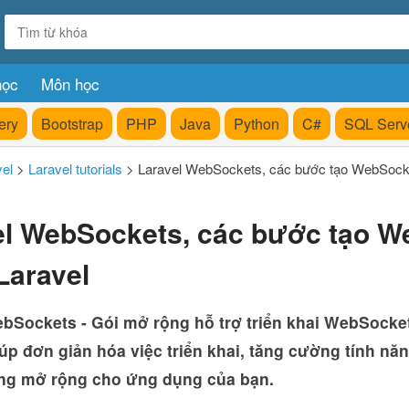
học
Môn học
ery
Bootstrap
PHP
Java
Python
C#
SQL Serv
vel
>
Laravel tutorials
>
Laravel WebSockets, các bước tạo WebSocke
el WebSockets, các bước tạo 
Laravel
ebSockets - Gói mở rộng hỗ trợ triển khai WebSocke
iúp đơn giản hóa việc triển khai, tăng cường tính nă
ăng mở rộng cho ứng dụng của bạn.