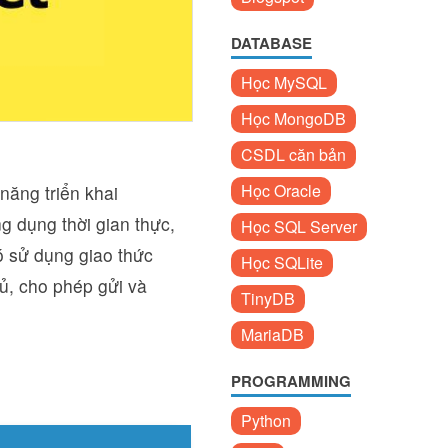
DATABASE
Học MySQL
Học MongoDB
CSDL căn bản
Học Oracle
năng triển khai
 dụng thời gian thực,
Học SQL Server
ó sử dụng giao thức
Học SQLite
ủ, cho phép gửi và
TinyDB
MariaDB
PROGRAMMING
Python