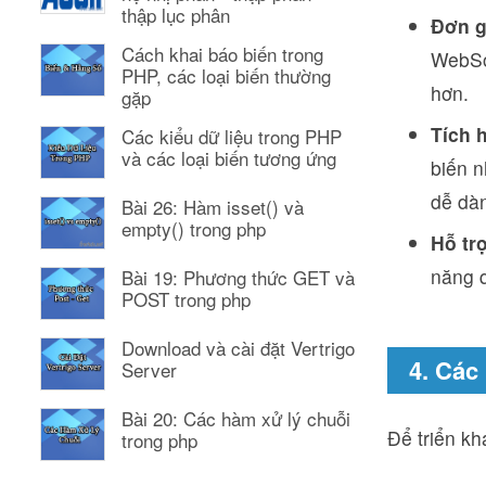
thập lục phân
Đơn g
Cách khai báo biến trong
WebSoc
PHP, các loại biến thường
hơn.
gặp
Tích 
Các kiểu dữ liệu trong PHP
và các loại biến tương ứng
biến n
dễ dà
Bài 26: Hàm isset() và
empty() trong php
Hỗ tr
năng q
Bài 19: Phương thức GET và
POST trong php
Download và cài đặt Vertrigo
4. Các
Server
Bài 20: Các hàm xử lý chuỗi
Để triển kh
trong php