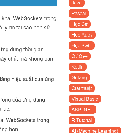
Java
Pascal
n khai WebSockets trong
Học C#
 lý do tại sao nên sử
Học Ruby
Học Swift
ứng dụng thời gian
C / C++
 máy chủ, mà không cần
Kotlin
Golang
tăng hiệu suất của ứng
Giải thuật
Visual Basic
 rộng của ứng dụng
 lúc.
ASP .NET
hai WebSockets trong
R Tutorial
óng hơn.
AI (Machine Learning)