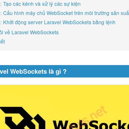
: Tạo các kênh và xử lý các sự kiện
: Cấu hình máy chủ WebSocket trên môi trường sản xuấ
: Khởi động server Laravel WebSockets bằng lệnh
ỏi về Laravel WebSockets
iết
avel WebSockets là gì ?