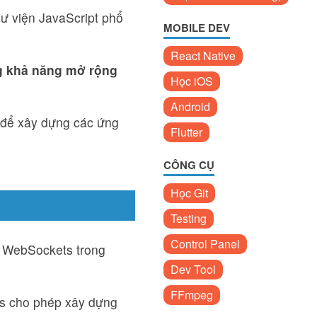
hư viện JavaScript phổ
MOBILE DEV
React Native
ng khả năng mở rộng
Học iOS
Android
i để xây dựng các ứng
Flutter
CÔNG CỤ
Học Git
Testing
Control Panel
i WebSockets trong
Dev Tool
FFmpeg
s cho phép xây dựng