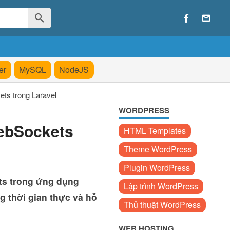
er
MySQL
NodeJS
ts trong Laravel
WORDPRESS
WebSockets
HTML Templates
Theme WordPress
Plugin WordPress
ts trong ứng dụng
Lập trình WordPress
ng thời gian thực và hỗ
Thủ thuật WordPress
WEB HOSTING