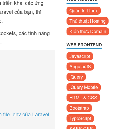
 triển khai các ứng
Quản trị Linux
ravel của bạn, thì
c.
Thủ thuật Hosting
Kiến thức Domain
Sockets, các tính năng
.
WEB FRONTEND
Javascript
AngularJS
jQuery
jQuery Mobile
HTML & CSS
Bootstrap
h file .env của Laravel
TypeScript
SASS CSS