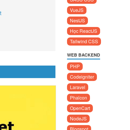
VueJS
t
NestJS
Học ReactJS
Tailwind CSS
WEB BACKEND
PHP
Codeigniter
Laravel
Phalcon
OpenCart
NodeJS
Blogspot