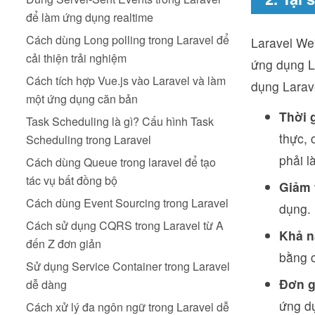
để làm ứng dụng realtime
Cách dùng Long polling trong Laravel để
Laravel We
cải thiện trải nghiệm
ứng dụng La
Cách tích hợp Vue.js vào Laravel và làm
dụng Larav
một ứng dụng căn bản
Thời 
Task Scheduling là gì? Cấu hình Task
thực, 
Scheduling trong Laravel
phải l
Cách dùng Queue trong laravel để tạo
tác vụ bất đồng bộ
Giảm 
Cách dùng Event Sourcing trong Laravel
dụng.
Cách sử dụng CQRS trong Laravel từ A
Khả n
đến Z đơn giản
bằng c
Sử dụng Service Container trong Laravel
Đơn g
dễ dàng
ứng dụ
Cách xử lý đa ngôn ngữ trong Laravel dễ