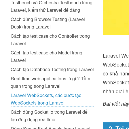
Testbench và Orchestra Testbench trong
Laravel, kiểm thử Laravel dễ dàng
Cách dùng Browser Testing (Laravel
Dusk) trong Laravel
Cách tạo test case cho Controller trong
Laravel
Cách tạo test case cho Model trong
Laravel Web
Laravel
WebSockets
Cách tạo Database Testing trong Laravel
có khả năn
Real-time web applications là gì ? Tầm
WebSocket đ
quan trọng trong Laravel
nhận dữ liệ
Laravel WebSockets, các bước tạo
WebSockets trong Laravel
Bài viết này
Cách dùng Socket.io trong Laravel để
tạo ứng dụng realtime
2. Tại
Dùng Server-Sent Events trong Laravel