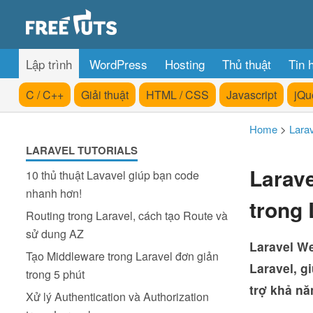
Lập trình
WordPress
Hosting
Thủ thuật
Tin 
C / C++
Giải thuật
HTML / CSS
Javascript
jQu
Home
>
Lara
LARAVEL TUTORIALS
Larav
10 thủ thuật Lavavel giúp bạn code
nhanh hơn!
trong 
Routing trong Laravel, cách tạo Route và
sử dung AZ
Laravel W
Tạo Middleware trong Laravel đơn giản
Laravel, g
trong 5 phút
trợ khả n
Xử lý Authentication và Authorization