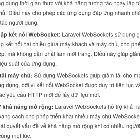
g dụng thời gian thực với khả năng tương tác ngay lập 
hủ. Điều này cho phép các ứng dụng đáp ứng nhanh chó
tác người dùng.
 lập kết nối WebSocket
: Laravel WebSockets sử dụng 
lập kết nối hai chiều giữa máy khách và máy chủ, cho ph
iếp, mà không cần phải làm mới trang. Điều này giúp giả
iệu suất của ứng dụng.
tải máy chủ:
Sử dụng WebSockets giúp giảm tải cho má
g dụng, bởi vì kết nối WebSocket được duy trì liên tục 
ác yêu cầu HTTP mới để lấy dữ liệu mới.
ợ khả năng mở rộng:
Laravel WebSockets hỗ trợ khả n
bằng cách cho phép triển khai nhiều máy chủ WebSocket
iải quyết vấn đề về khả năng mở rộng khi có nhiều ngư
ùng một lúc.