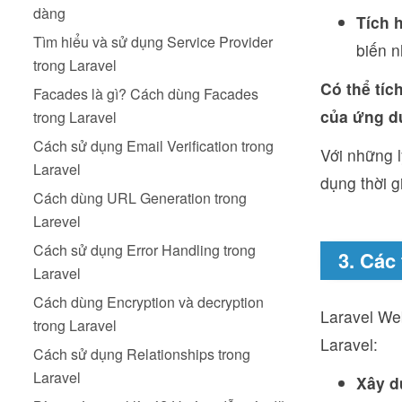
dàng
Tích 
Tìm hiểu và sử dụng Service Provider
biến n
trong Laravel
Có thể tíc
Facades là gì? Cách dùng Facades
của ứng d
trong Laravel
Cách sử dụng Email Verification trong
Với những l
Laravel
dụng thời g
Cách dùng URL Generation trong
Larevel
Cách sử dụng Error Handling trong
3. Các
Laravel
Cách dùng Encryption và decryption
Laravel We
trong Laravel
Laravel:
Cách sử dụng Relationships trong
Laravel
Xây d