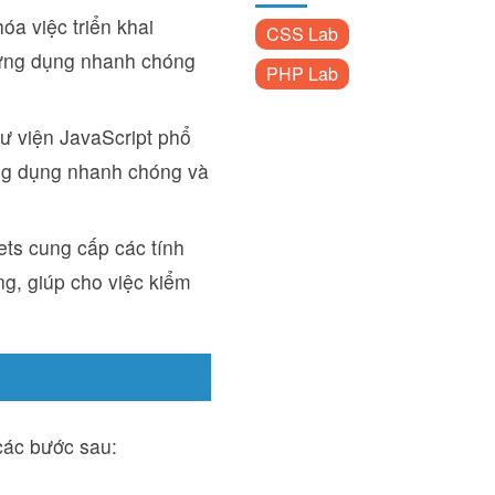
óa việc triển khai
CSS Lab
 ứng dụng nhanh chóng
PHP Lab
hư viện JavaScript phổ
 ứng dụng nhanh chóng và
ts cung cấp các tính
g, giúp cho việc kiểm
các bước sau: