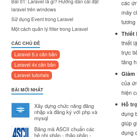
Bài 01: Laravel là gì? Hướng dẫn cài đặt
các ứn
laravel trên windows
máy c
Sử dụng Event trong Laravel
tương 
Một cách quản lý filter trong Laravel
Thiết
thiết 
CÁC CHỦ ĐỀ
trực t
Laravel 5.x căn bản
tăng h
Laravel 4x căn bản
Giảm 
Laravel tutorials
của ứn
BÀI MỚI NHẤT
hiện c
Hỗ tr
Xây dựng chức năng đăng
nhập và đăng ký với php và
dụng 
mysql
giúp g
Bảng mã ASCII chuẩn các
dụng c
hệ nhị phân - thập phân -