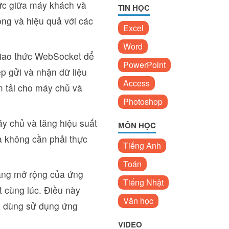
tức giữa máy khách và
TIN HỌC
ng và hiệu quả với các
Excel
Word
giao thức WebSocket để
PowerPoint
ép gửi và nhận dữ liệu
Access
m tải cho máy chủ và
Photoshop
y chủ và tăng hiệu suất
MÔN HỌC
và không cần phải thực
Tiếng Anh
Toán
ăng mở rộng của ứng
Tiếng Nhật
 cùng lúc. Điều này
Văn học
ời dùng sử dụng ứng
VIDEO