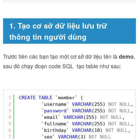
1. Tạo cơ sở dữ liệu lưu trữ
thông tin người dùng
Trước tiên các bạn tạo một cơ sở dữ liệu tên là
demo
,
sau đó chạy đoạn code SQL tạo table như sau:
1
CREATE
TABLE
`member` (
2
`username` 
VARCHAR
(255) 
NOT
NULL
,
3
`
password
` 
VARCHAR
(255) 
NOT
NULL
,
4
`email` 
VARCHAR
(255) 
NOT
NULL
,
5
`fullname` 
VARCHAR
(255) 
NOT
NULL
,
6
`birthday` 
VARCHAR
(10) 
NOT
NULL
,
7
`sex` 
VARCHAR
(3) 
NOT
NULL