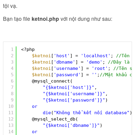
tội vạ.
Bạn tạo file
ketnoi.php
với nội dung như sau:
1
<?php
2
$ketnoi
[
'host'
] = 
'localhost'
; 
//Tên s
3
$ketnoi
[
'dbname'
] = 
'demo'
; 
//Đây là t
4
$ketnoi
[
'username'
] = 
'root'
; 
//Tên sử
5
$ketnoi
[
'password'
] = 
''
;
//Mật khẩu củ
6
@mysql_connect(
7
"{$ketnoi['host']}"
,
8
"{$ketnoi['username']}"
,
9
"{$ketnoi['password']}"
)
10
or
11
die
(
"Không thể kết nối database"
);
12
@mysql_select_db(
13
"{$ketnoi['dbname']}"
) 
14
or