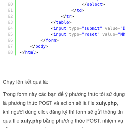
60
</
select
>
61
</
td
>
62
</
tr
>
63
</
table
>
64
<
input
type
=
"submit"
value
=
"Đă
65
<
input
type
=
"reset"
value
=
"Nhậ
66
</
form
>
67
</
body
>
68
</
html
>
Chạy lên kết quả là:
Trong form này các bạn để ý phương thức tôi sử dụng
là phương thức POST và action sẽ là file
xuly.php
,
khi người dùng click đăng ký thì form sẽ gửi thông tin
qua file
xuly.php
bằng phương thức POST, nhiệm vụ