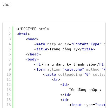
vào:
1
<!DOCTYPE html>
2
<
html
>
3
<
head
>
4
<
meta
http-equiv
=
"Content-Type"
co
5
<
title
>Trang đăng lý</
title
>
6
</
head
>
7
<
body
>
8
<
h1
>Trang đăng ký thành viên</
h1
>
9
<
form
action
=
"xuly.php"
method
=
"PO
10
<
table
cellpadding
=
"0"
cellspa
11
<
tr
>
12
<
td
>
13
Tên đăng nhập : 
14
</
td
>
15
<
td
>
16
<
input
type
=
"text"