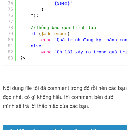
74
'{$sex}'
75
)
76
");
77
78
//Thông báo quá trình lưu
79
if
(
$addmember
)
80
echo
"Quá trình đăng ký thành công
81
else
82
echo
"Có lỗi xảy ra trong quá trìn
83
?>
Nội dung file tôi đã comment trong đó rồi nên các bạn
đọc nhé, có gì không hiểu thì comment bên dưới
mình sẽ trả lời thắc mắc của các bạn.