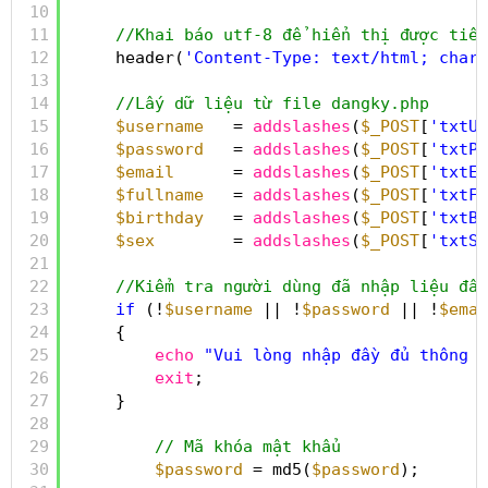
10
11
//Khai báo utf-8 để hiển thị được tiến
12
header(
'Content-Type: text/html; chars
13
14
//Lấy dữ liệu từ file dangky.php
15
$username
= 
addslashes
(
$_POST
[
'txtUs
16
$password
= 
addslashes
(
$_POST
[
'txtPa
17
$email
= 
addslashes
(
$_POST
[
'txtEm
18
$fullname
= 
addslashes
(
$_POST
[
'txtFu
19
$birthday
= 
addslashes
(
$_POST
[
'txtBi
20
$sex
= 
addslashes
(
$_POST
[
'txtSe
21
22
//Kiểm tra người dùng đã nhập liệu đầy
23
if
(!
$username
|| !
$password
|| !
$emai
24
{
25
echo
"Vui lòng nhập đầy đủ thông t
26
exit
;
27
}
28
29
// Mã khóa mật khẩu
30
$password
= md5(
$password
);