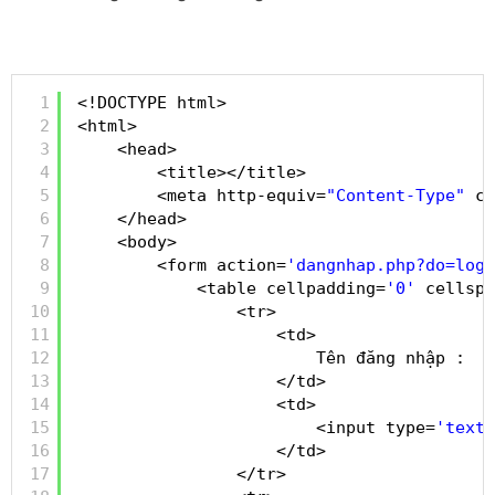
1
<!DOCTYPE html>
2
<html>
3
<head>
4
<title></title>
5
<meta http-equiv=
"Content-Type"
co
6
</head>
7
<body>
8
<form action=
'dangnhap.php?do=logi
9
<table cellpadding=
'0'
cellspa
10
<tr>
11
<td>
12
Tên đăng nhập :
13
</td>
14
<td>
15
<input type=
'text'
16
</td>
17
</tr>