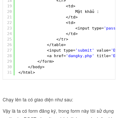
18
<tr>
19
<td>
20
Mật khẩu :
21
</td>
22
<td>
23
<input type=
'passw
24
</td>
25
</tr>
26
</table>
27
<input type=
'submit'
value=
'Đă
28
<a href=
'dangky.php'
title=
'Đă
29
</form>
30
</body>
31
</html>
Chạy lên ta có giao diện như sau:
Vậy là ta có form đăng ký, trong form này tôi sử dụng