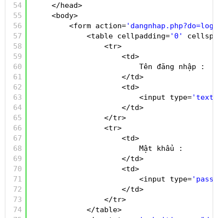
54
</head>
55
<body>
56
<form action=
'dangnhap.php?do=logi
57
<table cellpadding=
'0'
cellspa
58
<tr>
59
<td>
60
Tên đăng nhập :
61
</td>
62
<td>
63
<input type=
'text'
64
</td>
65
</tr>
66
<tr>
67
<td>
68
Mật khẩu :
69
</td>
70
<td>
71
<input type=
'passw
72
</td>
73
</tr>
74
</table>