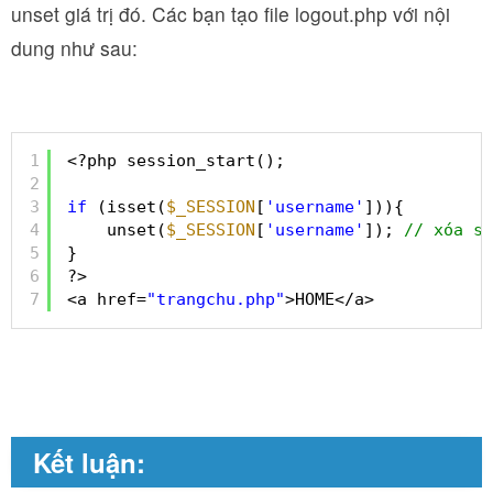
unset giá trị đó. Các bạn tạo file logout.php với nội
dung như sau:
1
<?php session_start(); 
2
3
if
(isset(
$_SESSION
[
'username'
])){
4
unset(
$_SESSION
[
'username'
]); 
// xóa se
5
}
6
?>
7
<a href=
"trangchu.php"
>HOME</a>
Kết luận: