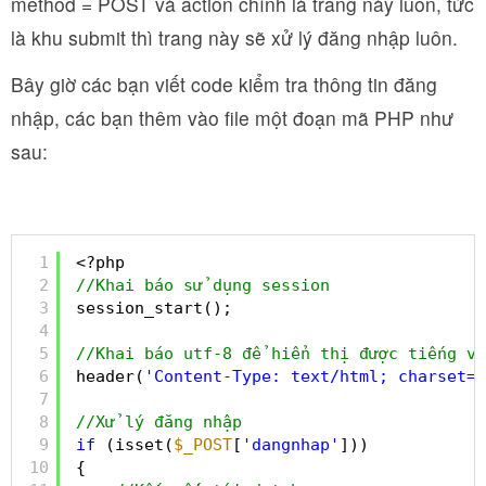
method = POST và action chính là trang này luôn, tức
là khu submit thì trang này sẽ xử lý đăng nhập luôn.
Bây giờ các bạn viết code kiểm tra thông tin đăng
nhập, các bạn thêm vào file một đoạn mã PHP như
sau:
1
<?php
2
//Khai báo sử dụng session
3
session_start();
4
5
//Khai báo utf-8 để hiển thị được tiếng vi
6
header(
'Content-Type: text/html; charset=U
7
8
//Xử lý đăng nhập
9
if
(isset(
$_POST
[
'dangnhap'
])) 
10
{