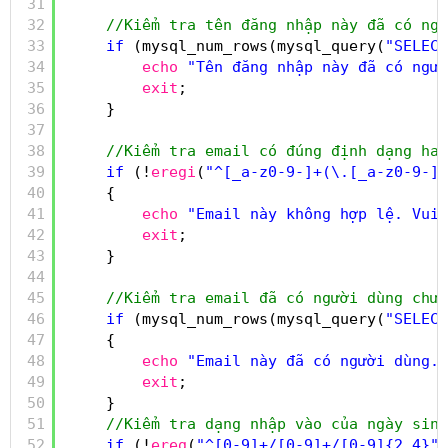
31
32
//Kiểm tra tên đăng nhập này đã có ngư
33
if
(mysql_num_rows(mysql_query(
"SELECT
34
echo
"Tên đăng nhập này đã có ngườ
35
exit
;
36
}
37
38
//Kiểm tra email có đúng định dạng hay
39
if
(!
eregi
(
"^[_a-z0-9-]+(\.[_a-z0-9-]+
40
{
41
echo
"Email này không hợp lệ. Vui
42
exit
;
43
}
44
45
//Kiểm tra email đã có người dùng chưa
46
if
(mysql_num_rows(mysql_query(
"SELECT
47
{
48
echo
"Email này đã có người dùng. 
49
exit
;
50
}
51
//Kiểm tra dạng nhập vào của ngày sinh
52
if
(!
ereg
(
"^[0-9]+/[0-9]+/[0-9]{2,4}"
,