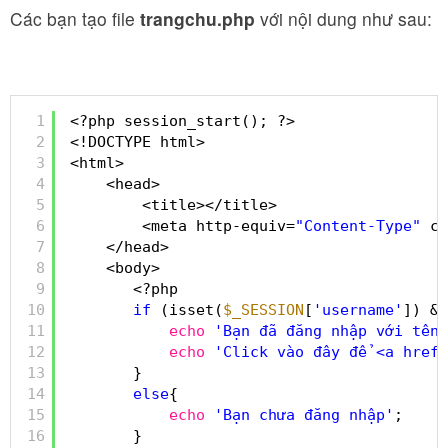
Các bạn tạo file
trangchu.php
với nội dung như sau:
1
<?php session_start(); ?>
2
<!DOCTYPE html>
3
<html>
4
<head>
5
<title></title>
6
<meta http-equiv=
"Content-Type"
co
7
</head>
8
<body>
9
<?php 
10
if
(isset(
$_SESSION
[
'username'
]) &&
11
echo
'Bạn đã đăng nhập với tên 
12
echo
'Click vào đây để <a href=
13
}
14
else
{
15
echo
'Bạn chưa đăng nhập'
;
16
}