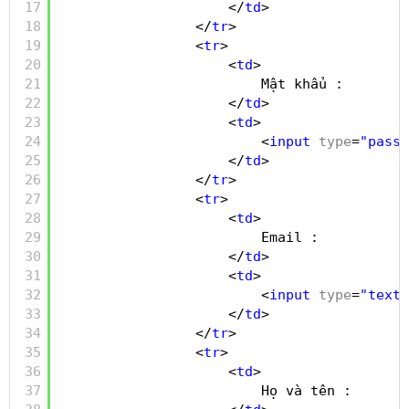
17
</
td
>
18
</
tr
>
19
<
tr
>
20
<
td
>
21
Mật khẩu :
22
</
td
>
23
<
td
>
24
<
input
type
=
"passw
25
</
td
>
26
</
tr
>
27
<
tr
>
28
<
td
>
29
Email :
30
</
td
>
31
<
td
>
32
<
input
type
=
"text"
33
</
td
>
34
</
tr
>
35
<
tr
>
36
<
td
>
37
Họ và tên :