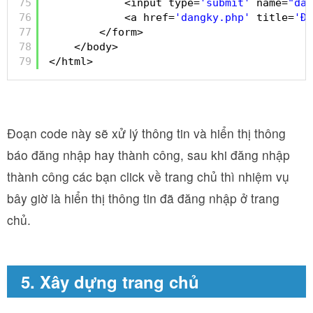
75
<input type=
'submit'
name=
"dan
76
<a href=
'dangky.php'
title=
'Đă
77
</form>
78
</body>
79
</html>
Đoạn code này sẽ xử lý thông tin và hiển thị thông
báo đăng nhập hay thành công, sau khi đăng nhập
thành công các bạn click về trang chủ thì nhiệm vụ
bây giờ là hiển thị thông tin đã đăng nhập ở trang
chủ.
5. Xây dựng trang chủ