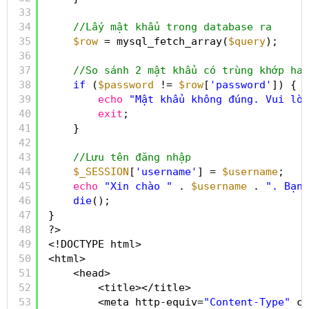
33
34
//Lấy mật khẩu trong database ra
35
$row
= mysql_fetch_array(
$query
);
36
37
//So sánh 2 mật khẩu có trùng khớp hay
38
if
(
$password
!= 
$row
[
'password'
]) {
39
echo
"Mật khẩu không đúng. Vui lòn
40
exit
;
41
}
42
43
//Lưu tên đăng nhập
44
$_SESSION
[
'username'
] = 
$username
;
45
echo
"Xin chào "
. 
$username
. 
". Bạn 
46
die
();
47
}
48
?>
49
<!DOCTYPE html>
50
<html>
51
<head>
52
<title></title>
53
<meta http-equiv=
"Content-Type"
co