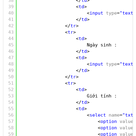
38
</
td
>
39
<
td
>
40
<
input
type
=
"text"
41
</
td
>
42
</
tr
>
43
<
tr
>
44
<
td
>
45
Ngày sinh :
46
</
td
>
47
<
td
>
48
<
input
type
=
"text"
49
</
td
>
50
</
tr
>
51
<
tr
>
52
<
td
>
53
Giới tính :
54
</
td
>
55
<
td
>
56
<
select
name
=
"txtS
57
<
option
value
=
58
<
option
value
=
59
<
option
value
=