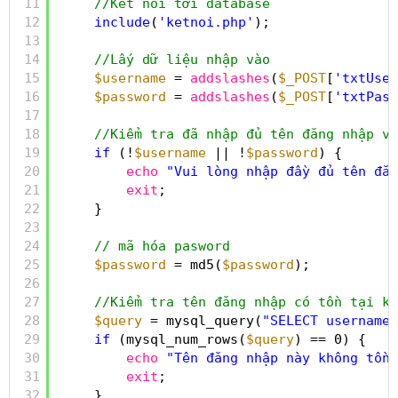
11
//Kết nối tới database
12
include
(
'ketnoi.php'
);
13
14
//Lấy dữ liệu nhập vào
15
$username
= 
addslashes
(
$_POST
[
'txtUser
16
$password
= 
addslashes
(
$_POST
[
'txtPass
17
18
//Kiểm tra đã nhập đủ tên đăng nhập vớ
19
if
(!
$username
|| !
$password
) {
20
echo
"Vui lòng nhập đầy đủ tên đăn
21
exit
;
22
}
23
24
// mã hóa pasword
25
$password
= md5(
$password
);
26
27
//Kiểm tra tên đăng nhập có tồn tại kh
28
$query
= mysql_query(
"SELECT username,
29
if
(mysql_num_rows(
$query
) == 0) {
30
echo
"Tên đăng nhập này không tồn 
31
exit
;
32
}