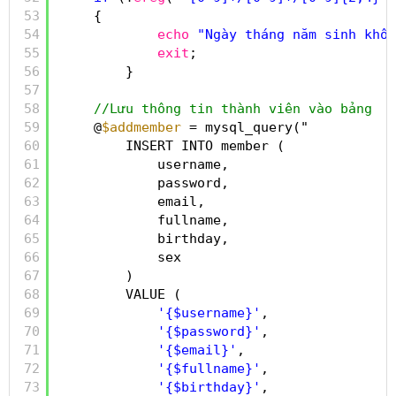
53
{
54
echo
"Ngày tháng năm sinh khôn
55
exit
;
56
}
57
58
//Lưu thông tin thành viên vào bảng
59
@
$addmember
= mysql_query("
60
INSERT INTO member (
61
username,
62
password,
63
email,
64
fullname,
65
birthday,
66
sex
67
)
68
VALUE (
69
'{$username}'
,
70
'{$password}'
,
71
'{$email}'
,
72
'{$fullname}'
,
73
'{$birthday}'
,