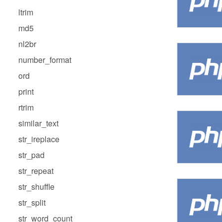
ltrim
md5
nl2br
number_format
ord
print
rtrim
similar_text
str_ireplace
str_pad
str_repeat
str_shuffle
str_split
str_word_count