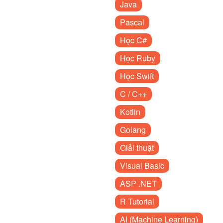
Java
Pascal
Học C#
Học Ruby
Học Swift
C / C++
Kotlin
Golang
Giải thuật
Visual Basic
ASP .NET
R Tutorial
AI (Machine Learning)