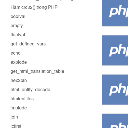
Hàm crc32() trong PHP
boolval
empty
floatval
get_defined_vars
echo
explode
get_html_translation_table
hex2bin
html_entity_decode
htmlentities
implode
join
lcfirst