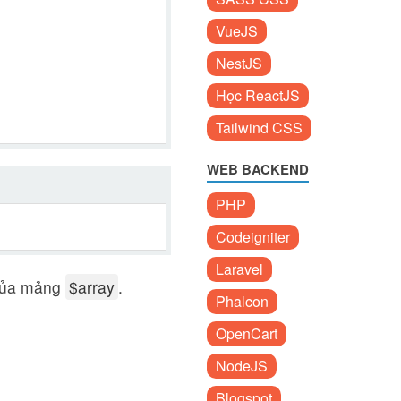
VueJS
NestJS
Học ReactJS
Tailwind CSS
WEB BACKEND
PHP
Codeigniter
Laravel
 của mảng
$array
.
Phalcon
OpenCart
NodeJS
Blogspot