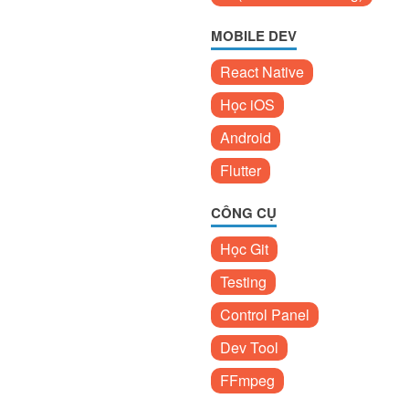
MOBILE DEV
React Native
Học iOS
Android
Flutter
CÔNG CỤ
Học Git
Testing
Control Panel
Dev Tool
FFmpeg