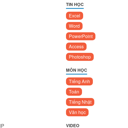
TIN HỌC
Excel
Word
PowerPoint
Access
Photoshop
MÔN HỌC
Tiếng Anh
Toán
Tiếng Nhật
Văn học
HP
VIDEO