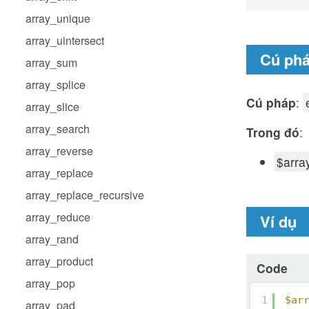
array_unique
array_uintersect
Cú ph
array_sum
array_splice
Cú pháp
:
array_slice
array_search
Trong đó
:
array_reverse
$arra
array_replace
array_replace_recursive
array_reduce
Ví dụ
array_rand
array_product
Code
array_pop
1
$ar
array_pad