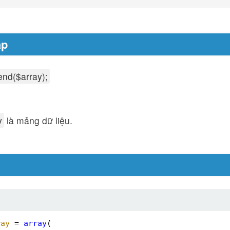
áp
end($array);
y
là mảng dữ liệu.
ray
= 
array
(