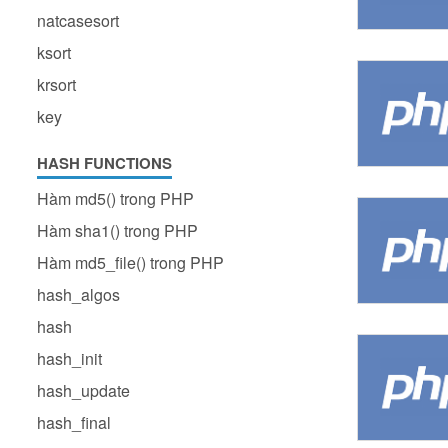
natcasesort
ksort
krsort
key
HASH FUNCTIONS
Hàm md5() trong PHP
Hàm sha1() trong PHP
Hàm md5_file() trong PHP
hash_algos
hash
hash_init
hash_update
hash_final