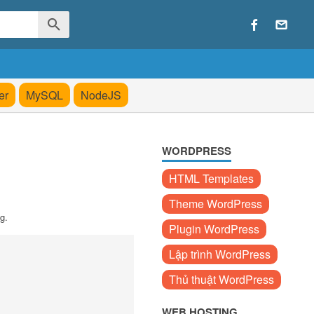
er
MySQL
NodeJS
WORDPRESS
HTML Templates
Theme WordPress
g.
Plugin WordPress
Lập trình WordPress
Thủ thuật WordPress
WEB HOSTING