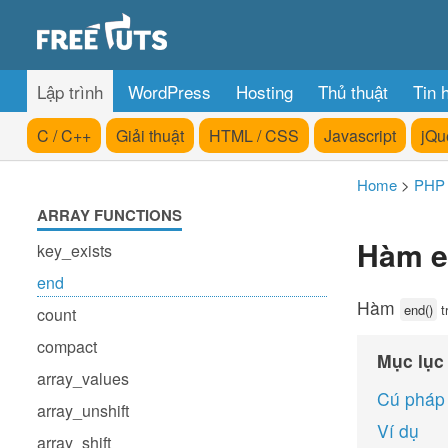
Lập trình
WordPress
Hosting
Thủ thuật
Tin 
C / C++
Giải thuật
HTML / CSS
Javascript
jQu
Home
>
PHP
ARRAY FUNCTIONS
Hàm e
key_exists
end
Hàm
end()
t
count
compact
Mục lục
array_values
Cú pháp
array_unshift
Ví dụ
array_shift