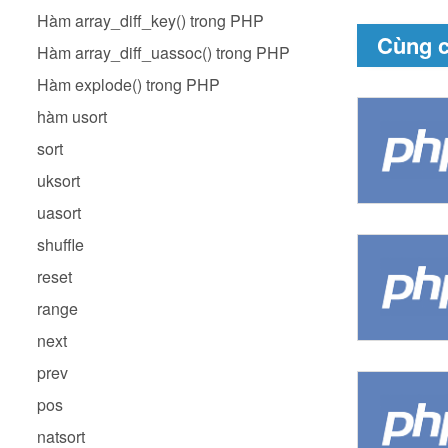
Hàm array_diff_key() trong PHP
Cùng 
Hàm array_diff_uassoc() trong PHP
Hàm explode() trong PHP
hàm usort
sort
uksort
uasort
shuffle
reset
range
next
prev
pos
natsort