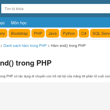
học
Môn học
ery
Bootstrap
PHP
Java
Python
C#
SQL Serv
>
Danh sách hàm trong PHP
>
Hàm end() trong PHP
nd() trong PHP
rong PHP có tác dụng di chuyển con trỏ nội bộ của mảng tới phần tử cuối cùn