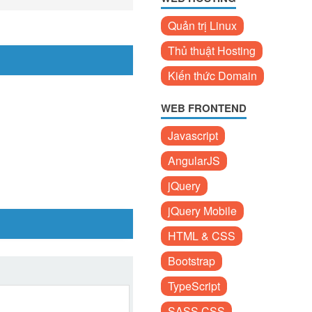
Quản trị Linux
Thủ thuật Hosting
Kiến thức Domain
WEB FRONTEND
Javascript
AngularJS
jQuery
jQuery Mobile
HTML & CSS
Bootstrap
TypeScript
SASS CSS