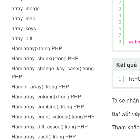
2
array_merge
3
4
array_map
5
array_keys
6
7
array_dift
8
ech
Hàm array() trong PHP
Hàm array_chunk() trong PHP
Kết quả
Hàm array_change_key_case() trong
PHP
1
htm
Hàm in_array() trong PHP
Hàm array_column() trong PHP
Ta sẽ nhận
Hàm array_combine() trong PHP
Bài viết này
Hàm array_count_values() trong PHP
Hàm array_diff_assoc() trong PHP
Tham khảo:
Hàm array_push() trong PHP