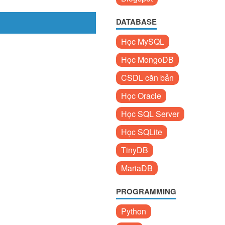
DATABASE
Học MySQL
Học MongoDB
CSDL căn bản
Học Oracle
Học SQL Server
Học SQLite
TinyDB
MariaDB
PROGRAMMING
Python