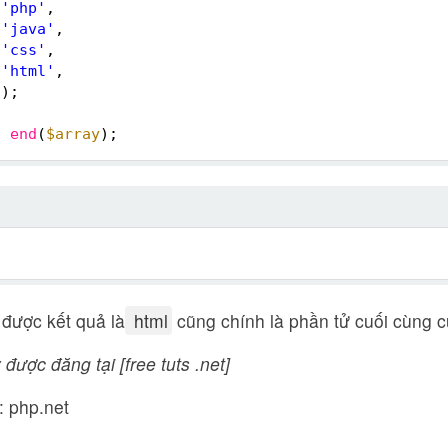
'php'
,
'java'
,
'css'
,
'html'
,
);
o
end
(
$array
);
l
 được kết quả là
html
cũng chính là phần tử cuối cùng
 được đăng tại [free tuts .net]
 php.net