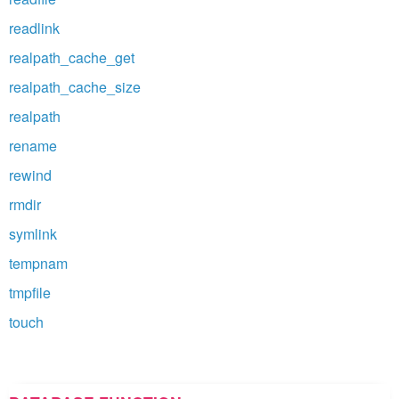
readlink
realpath_cache_get
realpath_cache_size
realpath
rename
rewind
rmdir
symlink
tempnam
tmpfile
touch