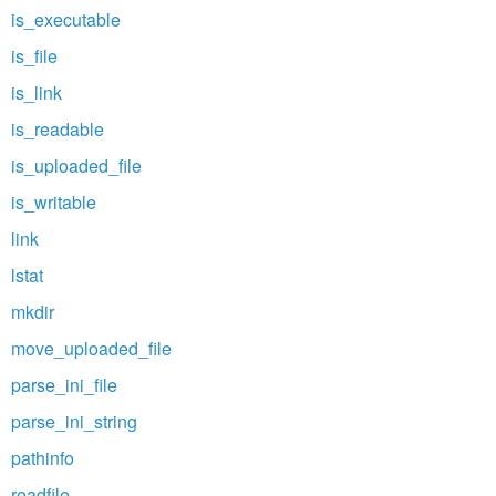
is_executable
is_file
is_link
is_readable
is_uploaded_file
is_writable
link
lstat
mkdir
move_uploaded_file
parse_ini_file
parse_ini_string
pathinfo
readfile