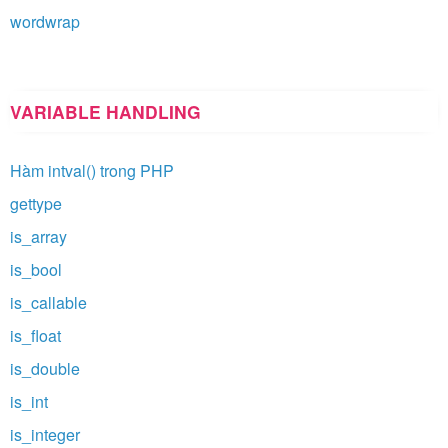
wordwrap
VARIABLE HANDLING
Hàm intval() trong PHP
gettype
is_array
is_bool
is_callable
is_float
is_double
is_int
is_integer