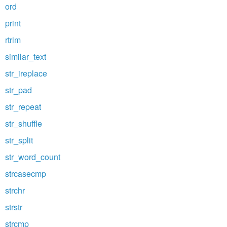
ord
print
rtrim
similar_text
str_ireplace
str_pad
str_repeat
str_shuffle
str_split
str_word_count
strcasecmp
strchr
strstr
strcmp