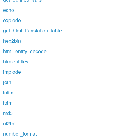
echo
explode
get_html_translation_table
hex2bin
html_entity_decode
htmlentities
implode
join
lcfirst
ltrim
md5
nl2br
number_format