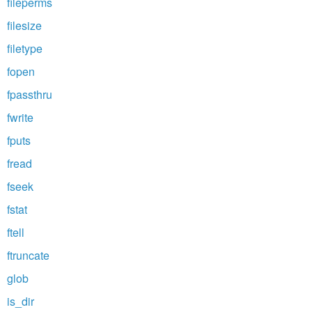
fileperms
filesize
filetype
fopen
fpassthru
fwrite
fputs
fread
fseek
fstat
ftell
ftruncate
glob
is_dir