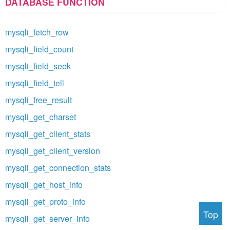
DATABASE FUNCTION
mysqli_fetch_row
mysqli_field_count
mysqli_field_seek
mysqli_field_tell
mysqli_free_result
mysqli_get_charset
mysqli_get_client_stats
mysqli_get_client_version
mysqli_get_connection_stats
mysqli_get_host_info
mysqli_get_proto_info
Top
mysqli_get_server_info