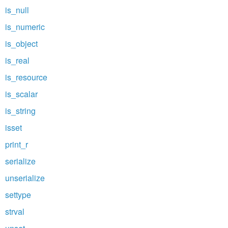
is_null
is_numeric
is_object
is_real
is_resource
is_scalar
is_string
isset
print_r
serialize
unserialize
settype
strval