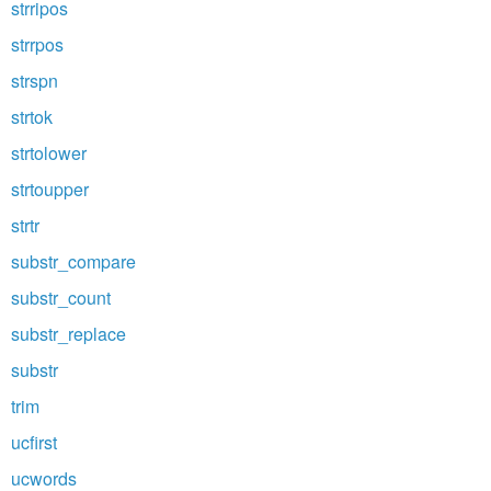
strripos
strrpos
strspn
strtok
strtolower
strtoupper
strtr
substr_compare
substr_count
substr_replace
substr
trim
ucfirst
ucwords