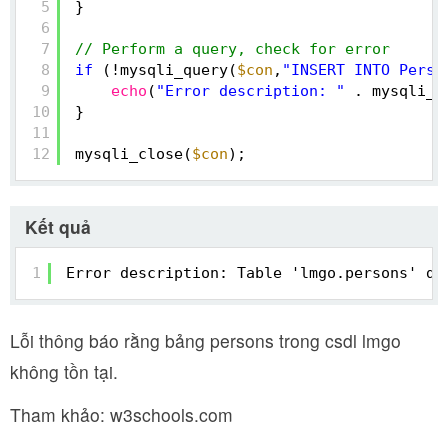
5
}
6
7
// Perform a query, check for error
8
if
(!mysqli_query(
$con
,
"INSERT INTO Perso
9
echo
(
"Error description: "
. mysqli_e
10
}
11
12
mysqli_close(
$con
);
Kết quả
1
Error description: Table 'lmgo.persons' do
Lỗi thông báo rằng bảng persons trong csdl lmgo
không tồn tại.
Tham khảo: w3schools.com