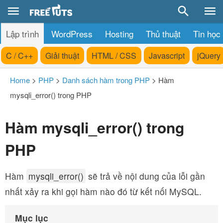
Lập trình
WordPress
Hosting
Thủ thuật
Tin học
C / C++
Giải thuật
HTML / CSS
Javascript
jQuery
Home
>
PHP
>
Danh sách hàm trong PHP
>
Hàm
mysqli_error() trong PHP
Hàm mysqli_error() trong
PHP
Hàm
mysqli_error()
sẽ trả về nội dung của lỗi gần
nhất xảy ra khi gọi hàm nào đó từ kết nối MySQL.
Mục lục