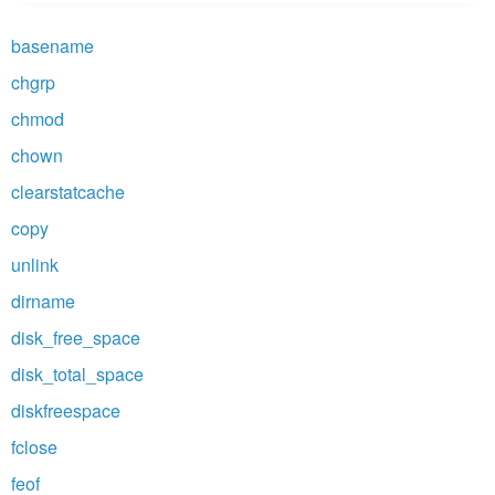
basename
chgrp
chmod
chown
clearstatcache
copy
unlink
dirname
disk_free_space
disk_total_space
diskfreespace
fclose
feof