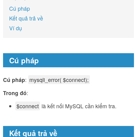
Cú pháp
Kết quả trả về
Ví dụ
Cú pháp
Cú pháp
:
mysqli_error( $connect);
Trong đó
:
$connect
là kết nối MySQL cần kiểm tra.
Kết quả trả về