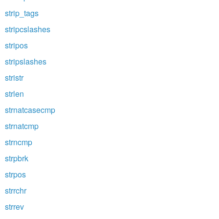
strip_tags
stripcslashes
stripos
stripslashes
stristr
strlen
strnatcasecmp
strnatcmp
strncmp
strpbrk
strpos
strrchr
strrev