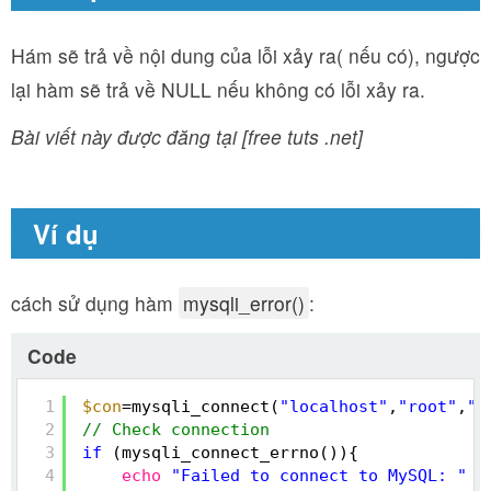
Hám sẽ trả về nội dung của lỗi xảy ra( nếu có), ngược
lại hàm sẽ trả về NULL nếu không có lỗi xảy ra.
Bài viết này được đăng tại [free tuts .net]
Ví dụ
cách sử dụng hàm
mysqli_error()
:
Code
1
$con
=mysqli_connect(
"localhost"
,
"root"
,
""
2
// Check connection
3
if
(mysqli_connect_errno()){
4
echo
"Failed to connect to MySQL: "
.