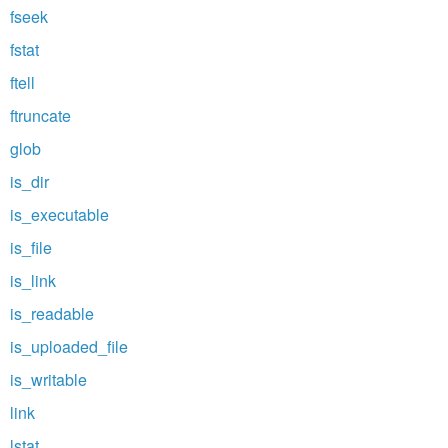
fseek
fstat
ftell
ftruncate
glob
is_dir
is_executable
is_file
is_link
is_readable
is_uploaded_file
is_writable
link
lstat