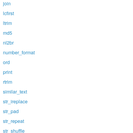
join
lcfirst
ltrim
md5
nl2br
number_format
ord
print
rtrim
similar_text
str_ireplace
str_pad
str_repeat
str_shuffle