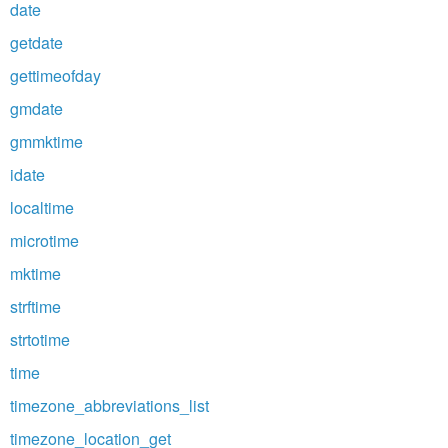
date
getdate
gettimeofday
gmdate
gmmktime
idate
localtime
microtime
mktime
strftime
strtotime
time
timezone_abbreviations_list
timezone_location_get