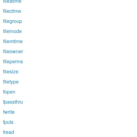
fileatime
filectime
filegroup
fileinode
filemtime
fileowner
fileperms
filesize
filetype
fopen
fpassthru
fwrite
fputs
fread