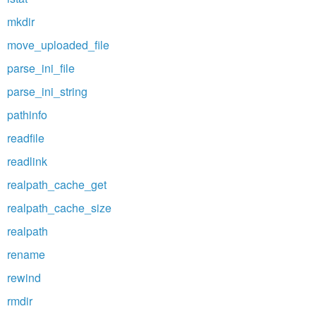
mkdir
move_uploaded_file
parse_ini_file
parse_ini_string
pathinfo
readfile
readlink
realpath_cache_get
realpath_cache_size
realpath
rename
rewind
rmdir