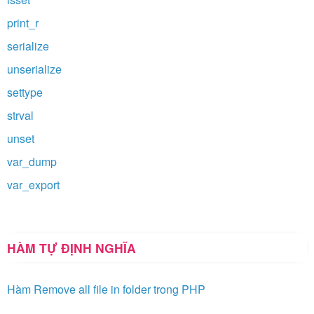
print_r
serialize
unserialize
settype
strval
unset
var_dump
var_export
HÀM TỰ ĐỊNH NGHĨA
Hàm Remove all file in folder trong PHP