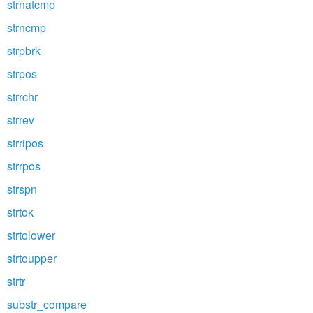
strnatcmp
strncmp
strpbrk
strpos
strrchr
strrev
strripos
strrpos
strspn
strtok
strtolower
strtoupper
strtr
substr_compare