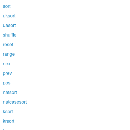
sort
uksort
uasort
shuffle
reset
range
next
prev
pos
natsort
natcasesort
ksort
krsort