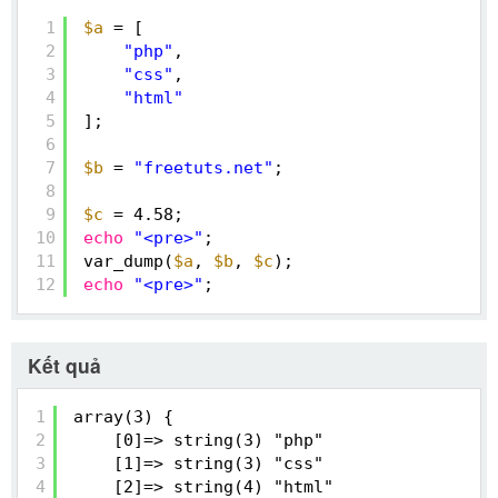
1
$a
= [
2
"php"
,
3
"css"
,
4
"html"
5
];
6
7
$b
= 
"freetuts.net"
;
8
9
$c
= 4.58;
10
echo
"<pre>"
;
11
var_dump(
$a
, 
$b
, 
$c
);
12
echo
"<pre>"
;
Kết quả
1
array(3) { 
2
[0]=> string(3) "php" 
3
[1]=> string(3) "css" 
4
[2]=> string(4) "html" 