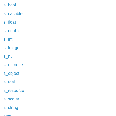
is_bool
is_callable
is_float
is_double
is_int
is_integer
is_null
is_numeric
is_object
is_real
is_resource
is_scalar
is_string
isset