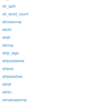
str_split
str_word_count
strcasecmp
strchr
strstr
strcmp
strip_tags
stripcslashes
stripos
stripslashes
stristr
strlen
strnatcasecmp