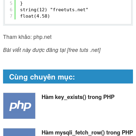
5
} 
6
string(12) "freetuts.net" 
7
float(4.58)
Tham khảo: php.net
Bài viết này được đăng tại [free tuts .net]
Cùng chuyên mục:
Hàm key_exists() trong PHP
Hàm mysqli_fetch_row() trong PHP