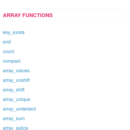
ARRAY FUNCTIONS
key_exists
end
count
compact
array_values
array_unshift
array_shift
array_unique
array_uintersect
array_sum
array_splice