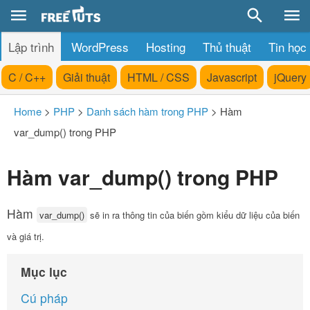
Lập trình
WordPress
Hosting
Thủ thuật
Tin học
C / C++
Giải thuật
HTML / CSS
Javascript
jQuery
Home
>
PHP
>
Danh sách hàm trong PHP
>
Hàm
var_dump() trong PHP
Hàm var_dump() trong PHP
Hàm
var_dump()
sẽ in ra thông tin của biến gồm kiểu dữ liệu của biến
và giá trị.
Mục lục
Cú pháp