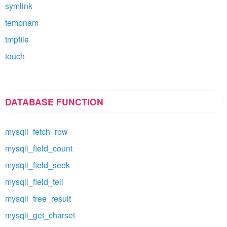
symlink
tempnam
tmpfile
touch
DATABASE FUNCTION
mysqli_fetch_row
mysqli_field_count
mysqli_field_seek
mysqli_field_tell
mysqli_free_result
mysqli_get_charset