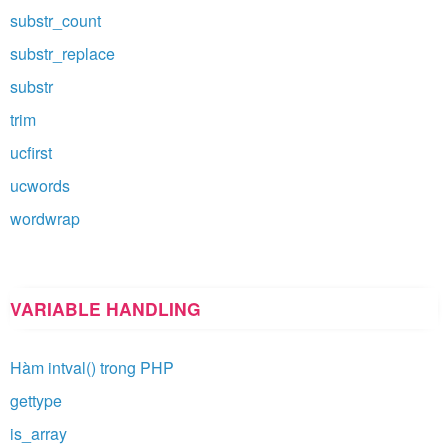
substr_count
substr_replace
substr
trim
ucfirst
ucwords
wordwrap
VARIABLE HANDLING
Hàm intval() trong PHP
gettype
is_array