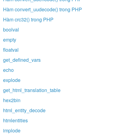
Hàm convert_uudecode() trong PHP
Hàm crc32() trong PHP
boolval
empty
floatval
get_defined_vars
echo
explode
get_html_translation_table
hex2bin
html_entity_decode
htmlentities
implode