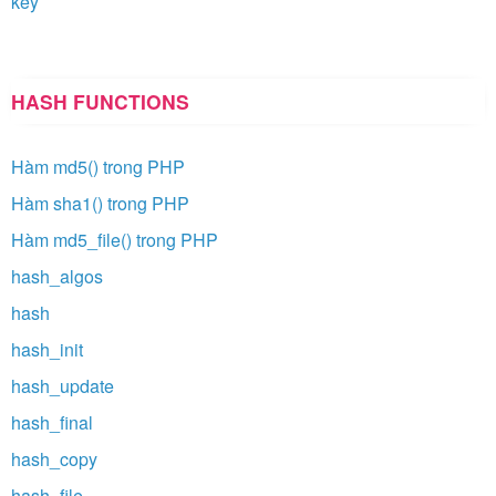
key
HASH FUNCTIONS
Hàm md5() trong PHP
Hàm sha1() trong PHP
Hàm md5_file() trong PHP
hash_algos
hash
hash_init
hash_update
hash_final
hash_copy
hash_file