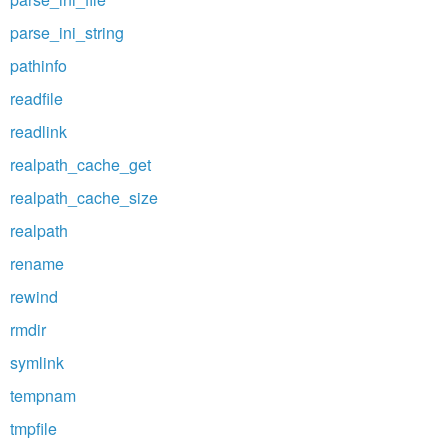
parse_ini_string
pathinfo
readfile
readlink
realpath_cache_get
realpath_cache_size
realpath
rename
rewind
rmdir
symlink
tempnam
tmpfile