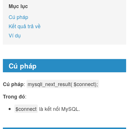
Mục lục
Cú pháp
Kết quả trả về
Ví dụ
Cú pháp
Cú pháp
:
mysqli_next_result( $connect);
Trong đó
:
$connect
là kết nối MySQL.