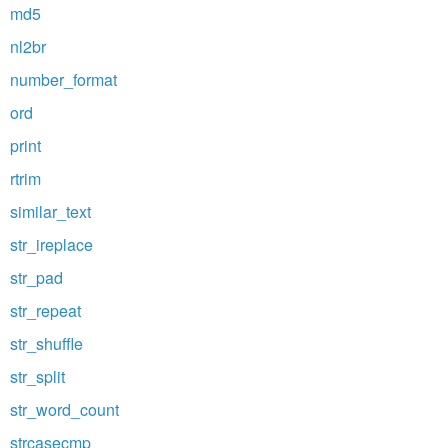
md5
nl2br
number_format
ord
print
rtrim
similar_text
str_ireplace
str_pad
str_repeat
str_shuffle
str_split
str_word_count
strcasecmp