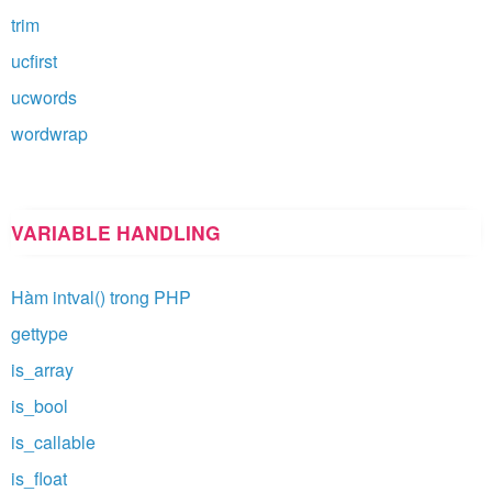
trim
ucfirst
ucwords
wordwrap
VARIABLE HANDLING
Hàm intval() trong PHP
gettype
is_array
is_bool
is_callable
is_float