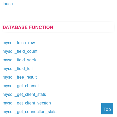
touch
DATABASE FUNCTION
mysqli_fetch_row
mysqli_field_count
mysqli_field_seek
mysqli_field_tell
mysqli_free_result
mysqli_get_charset
mysqli_get_client_stats
mysqli_get_client_version
Top
mysqli_get_connection_stats