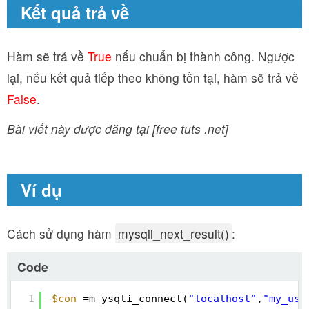
Kết quả trả về
Hàm sẽ trả về
True
nếu chuẩn bị thành công. Ngược
lại, nếu kết quả tiếp theo không tồn tại, hàm sẽ trả về
False
.
Bài viết này được đăng tại [free tuts .net]
Ví dụ
Cách sử dụng hàm
mysqli_next_result()
:
Code
1
$con
=m ysqli_connect(
"localhost"
,
"my_use