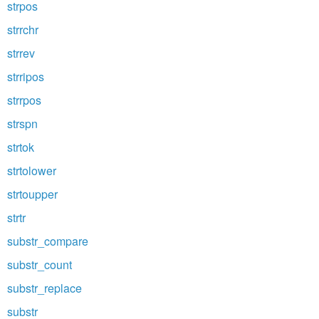
strpos
strrchr
strrev
strripos
strrpos
strspn
strtok
strtolower
strtoupper
strtr
substr_compare
substr_count
substr_replace
substr