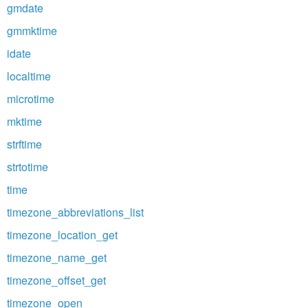
gmdate
gmmktime
idate
localtime
microtime
mktime
strftime
strtotime
time
timezone_abbreviations_list
timezone_location_get
timezone_name_get
timezone_offset_get
timezone_open