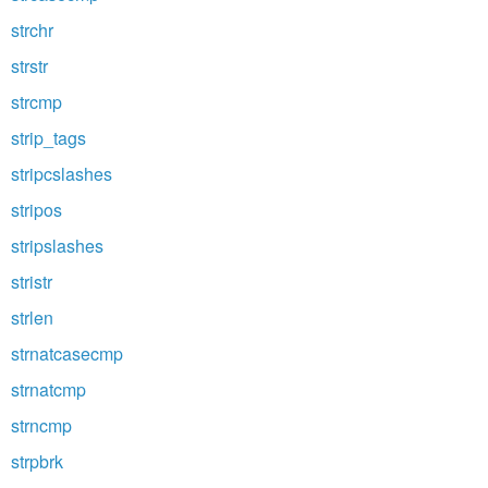
strchr
strstr
strcmp
strip_tags
stripcslashes
stripos
stripslashes
stristr
strlen
strnatcasecmp
strnatcmp
strncmp
strpbrk