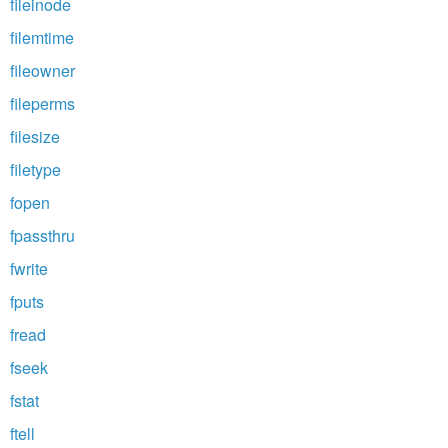
fileinode
filemtime
fileowner
fileperms
filesize
filetype
fopen
fpassthru
fwrite
fputs
fread
fseek
fstat
ftell