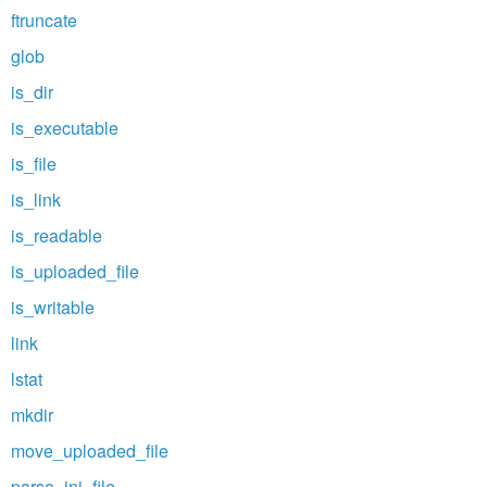
ftruncate
glob
is_dir
is_executable
is_file
is_link
is_readable
is_uploaded_file
is_writable
link
lstat
mkdir
move_uploaded_file
parse_ini_file