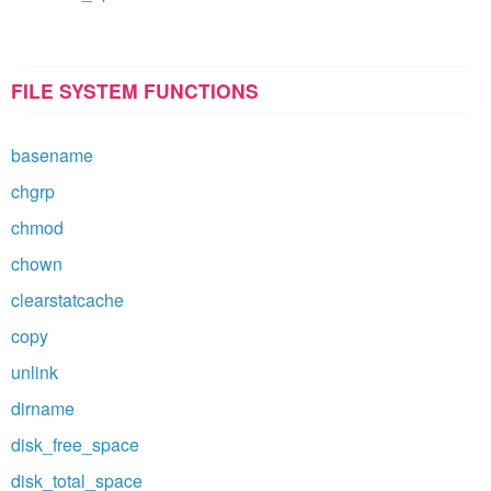
FILE SYSTEM FUNCTIONS
basename
chgrp
chmod
chown
clearstatcache
copy
unlink
dirname
disk_free_space
disk_total_space