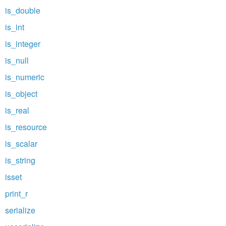
is_double
is_int
is_integer
is_null
is_numeric
is_object
is_real
is_resource
is_scalar
is_string
isset
print_r
serialize