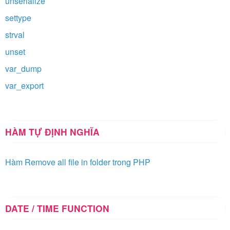
unserialize
settype
strval
unset
var_dump
var_export
HÀM TỰ ĐỊNH NGHĨA
Hàm Remove all file in folder trong PHP
DATE / TIME FUNCTION