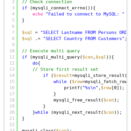
2
// Check connection
3
if
(mysqli_connect_errno()){
4
echo
"Failed to connect to MySQL: "
.
5
}
6
7
$sql
= 
"SELECT Lastname FROM Persons ORDE
8
$sql
.= 
"SELECT Country FROM Customers"
;
9
10
// Execute multi query
11
if
(mysqli_multi_query(
$con
,
$sql
)){
12
do
{
13
// Store first result set
14
if
(
$result
=mysqli_store_result(
$
15
while
(
$row
=mysqli_fetch_row(
16
printf(
"%s\n"
,
$row
[0]);
17
}
18
mysqli_free_result(
$con
);
19
}
20
}
while
(mysqli_next_result(
$con
));
21
}
22
23
mysqli_close(
$con
);