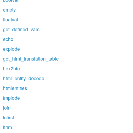
empty
floatval
get_defined_vars
echo
explode
get_html_translation_table
hex2bin
html_entity_decode
htmlentities
implode
join
lcfirst
ltrim