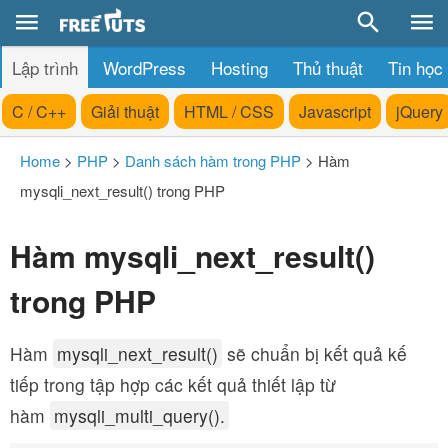
Lập trình
WordPress
Hosting
Thủ thuật
Tin học
C / C++
Giải thuật
HTML / CSS
Javascript
jQuery
Home
>
PHP
>
Danh sách hàm trong PHP
>
Hàm
mysqli_next_result() trong PHP
Hàm mysqli_next_result()
trong PHP
Hàm
mysqli_next_result()
sẽ chuẩn bị kết quả kế
tiếp trong tập hợp các kết quả thiết lập từ
hàm
mysqli_multi_query().