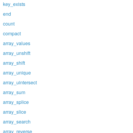
key_exists
end
count
compact
array_values
array_unshift
array_shift
array_unique
array_uintersect
array_sum
array_splice
array_slice
array_search
array_reverse