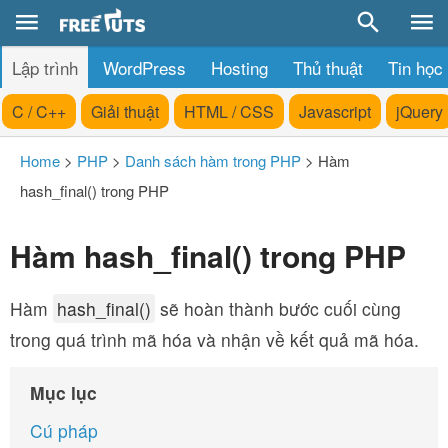
Lập trình
WordPress
Hosting
Thủ thuật
Tin học
C / C++
Giải thuật
HTML / CSS
Javascript
jQuery
Home
>
PHP
>
Danh sách hàm trong PHP
>
Hàm
hash_final() trong PHP
Hàm hash_final() trong PHP
Hàm
hash_final()
sẽ hoàn thành bước cuối cùng
trong quá trình mã hóa và nhận về kết quả mã hóa.
Mục lục
Cú pháp