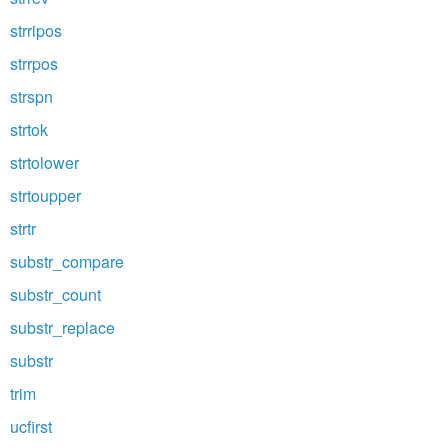
strripos
strrpos
strspn
strtok
strtolower
strtoupper
strtr
substr_compare
substr_count
substr_replace
substr
trim
ucfirst