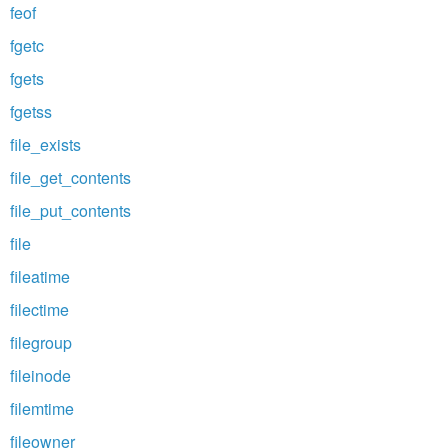
feof
fgetc
fgets
fgetss
file_exists
file_get_contents
file_put_contents
file
fileatime
filectime
filegroup
fileinode
filemtime
fileowner