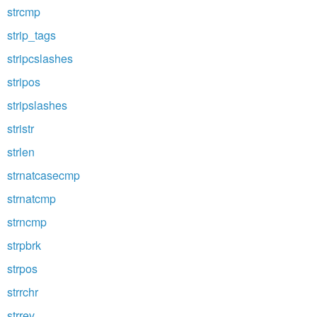
strcmp
strip_tags
stripcslashes
stripos
stripslashes
stristr
strlen
strnatcasecmp
strnatcmp
strncmp
strpbrk
strpos
strrchr
strrev