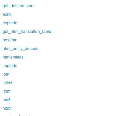
get_defined_vars
echo
explode
get_html_translation_table
hex2bin
html_entity_decode
htmlentities
implode
join
lcfirst
ltrim
md5
nl2br