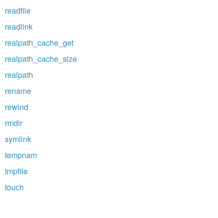
readfile
readlink
realpath_cache_get
realpath_cache_size
realpath
rename
rewind
rmdir
symlink
tempnam
tmpfile
touch