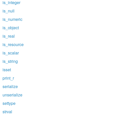
is_integer
is_null
is_numeric
is_object
is_real
is_resource
is_scalar
is_string
isset
print_r
serialize
unserialize
settype
strval