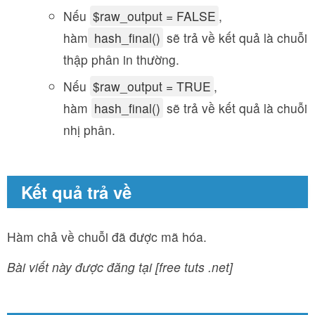
Nếu
$raw_output = FALSE
,
hàm
hash_final()
sẽ trả về kết quả là chuỗi
thập phân in thường.
Nếu
$raw_output = TRUE
,
hàm
hash_final()
sẽ trả về kết quả là chuỗi
nhị phân.
Kết quả trả về
Hàm chả về chuỗi đã được mã hóa.
Bài viết này được đăng tại [free tuts .net]