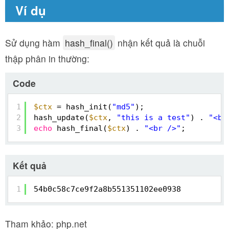
Ví dụ
Sử dụng hàm
hash_final()
nhận kết quả là chuỗi
thập phân in thường:
Code
1
$ctx
= hash_init(
"md5"
);
2
hash_update(
$ctx
, 
"this is a test"
) . 
"<br
3
echo
hash_final(
$ctx
) . 
"<br />"
;
Kết quả
1
54b0c58c7ce9f2a8b551351102ee0938
Tham khảo: php.net