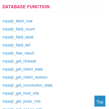
DATABASE FUNCTION
mysqli_fetch_row
mysqli_field_count
mysqli_field_seek
mysqli_field_tell
mysqli_free_result
mysqli_get_charset
mysqli_get_client_stats
mysqli_get_client_version
mysqli_get_connection_stats
mysqli_get_host_info
mysqli_get_proto_info
Top