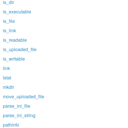
is_dir
is_executable
is_file
is_link
is_readable
is_uploaded_file
is_writable
link
lstat
mkdir
move_uploaded_file
parse_ini_file
parse_ini_string
pathinfo