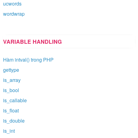
ucwords
wordwrap
VARIABLE HANDLING
Hàm intval() trong PHP
gettype
is_array
is_bool
is_callable
is_float
is_double
is_int