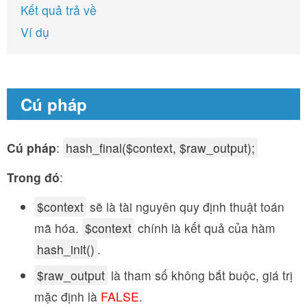
Kết quả trả về
Ví dụ
Cú pháp
Cú pháp
:
hash_final($context, $raw_output);
Trong đó
:
$context
sẽ là tài nguyên quy định thuật toán
mã hóa.
$context
chính là kết quả của hàm
hash_init()
.
$raw_output
là tham số không bắt buộc, giá trị
mặc định là
FALSE
.