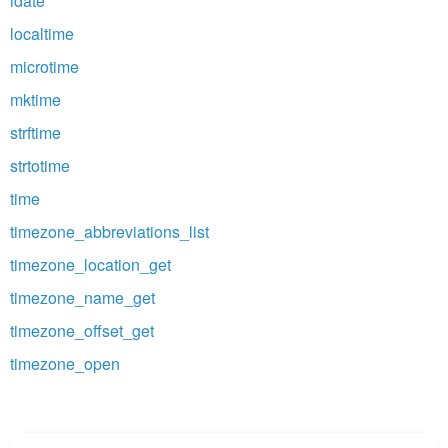
idate
localtime
microtime
mktime
strftime
strtotime
time
timezone_abbreviations_list
timezone_location_get
timezone_name_get
timezone_offset_get
timezone_open