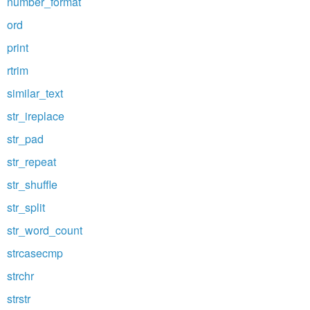
number_format
ord
print
rtrim
similar_text
str_ireplace
str_pad
str_repeat
str_shuffle
str_split
str_word_count
strcasecmp
strchr
strstr