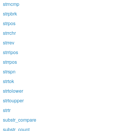
strncmp
strpbrk
strpos
strrchr
strrev
strripos
strrpos
strspn
strtok
strtolower
strtoupper
strtr
substr_compare
substr_count