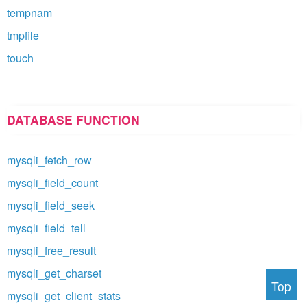
tempnam
tmpfile
touch
DATABASE FUNCTION
mysqli_fetch_row
mysqli_field_count
mysqli_field_seek
mysqli_field_tell
mysqli_free_result
mysqli_get_charset
Top
mysqli_get_client_stats