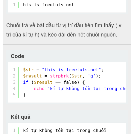
1
his is freetuts.net
Chuỗi trả về bắt đầu từ vị trí đầu tiên tìm thấy ( vị
trí của kí tự h) và kéo dài đến hết chuỗi nguồn.
Code
1
$str
= 
"this is freetuts.net"
;
2
$result
= 
strpbrk
(
$str
, 
'g'
);
3
if
(
$result
== false) {
4
echo
"kí tự không tồn tại trong chuỗi
5
}
Kết quả
1
kí tự không tồn tại trong chuỗi