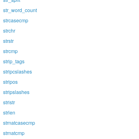
str_word_count
strcasecmp
strchr
strstr
strcmp
strip_tags
stripcslashes
stripos
stripslashes
stristr
strlen
strnatcasecmp
strnatcmp