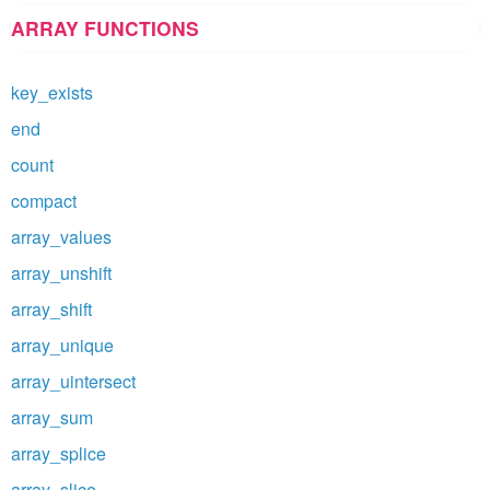
ARRAY FUNCTIONS
key_exists
end
count
compact
array_values
array_unshift
array_shift
array_unique
array_uintersect
array_sum
array_splice
array_slice