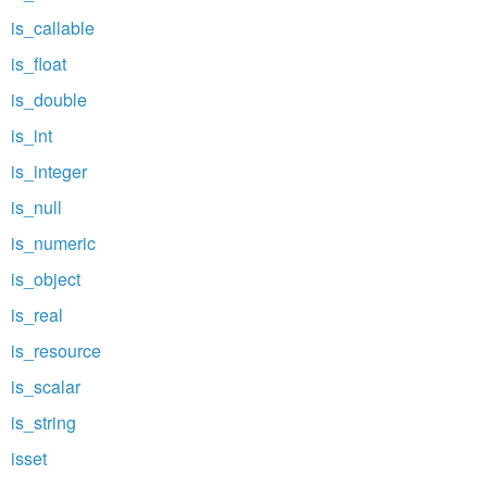
is_callable
is_float
is_double
is_int
is_integer
is_null
is_numeric
is_object
is_real
is_resource
is_scalar
is_string
isset