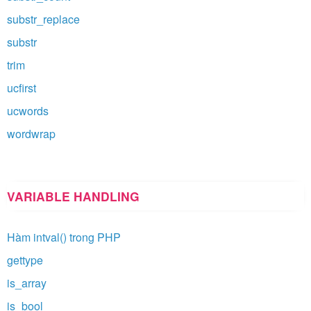
substr_replace
substr
trim
ucfirst
ucwords
wordwrap
VARIABLE HANDLING
Hàm intval() trong PHP
gettype
is_array
is_bool