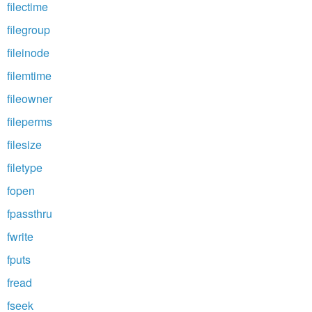
filectime
filegroup
fileinode
filemtime
fileowner
fileperms
filesize
filetype
fopen
fpassthru
fwrite
fputs
fread
fseek