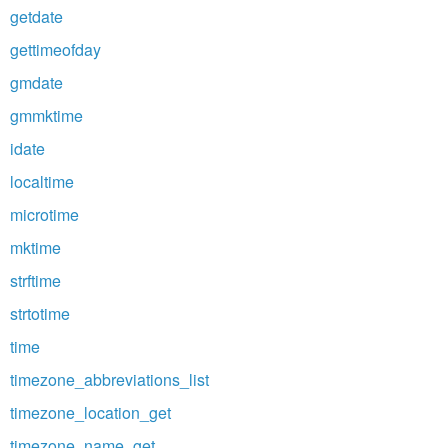
getdate
gettimeofday
gmdate
gmmktime
idate
localtime
microtime
mktime
strftime
strtotime
time
timezone_abbreviations_list
timezone_location_get
timezone_name_get