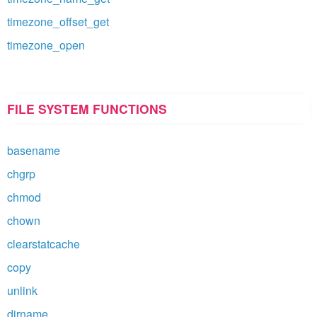
timezone_offset_get
timezone_open
FILE SYSTEM FUNCTIONS
basename
chgrp
chmod
chown
clearstatcache
copy
unlink
dirname