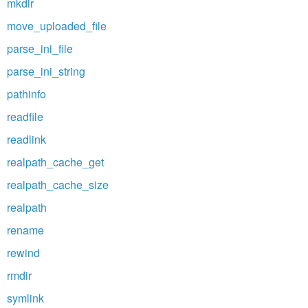
mkdir
move_uploaded_file
parse_ini_file
parse_ini_string
pathinfo
readfile
readlink
realpath_cache_get
realpath_cache_size
realpath
rename
rewind
rmdir
symlink