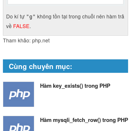
Do kí tự
không tồn tại trong chuỗi nên hàm trả
"g"
về
FALSE
.
Tham khảo: php.net
Cùng chuyên mục:
Hàm key_exists() trong PHP
Hàm mysqli_fetch_row() trong PHP