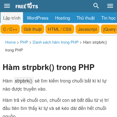
Lập trình
WordPress
Hosting
Thủ thuật
Tin học
C / C++
Giải thuật
HTML / CSS
Javascript
jQuery
Home
>
PHP
>
Danh sách hàm trong PHP
>
Hàm strpbrk()
trong PHP
Hàm strpbrk() trong PHP
Hàm
strpbrk()
sẽ tìm kiếm trong chuỗi bất kì kí tự
nào được truyền vào.
Hàm trả về chuỗi con, chuỗi con sẽ bắt đầu từ vị trí
đầu tiên tìm thấy kí tự và sẽ kéo dài đến hết chuỗi
nguồn.