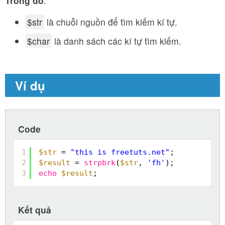
Trong đó
:
$str
là chuỗi nguồn để tìm kiếm kí tự.
$char
là danh sách các kí tự tìm kiếm.
Ví dụ
Code
1
$str
= 
"this is freetuts.net"
;
2
$result
= 
strpbrk
(
$str
, 
'fh'
);
3
echo
$result
;
Kết quả