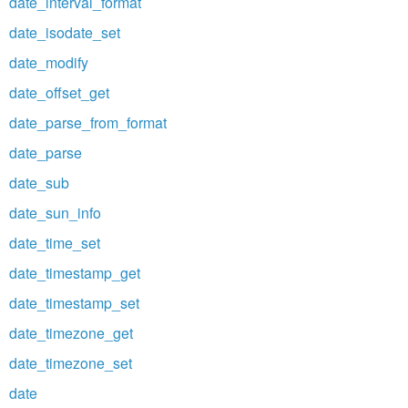
date_interval_format
date_isodate_set
date_modify
date_offset_get
date_parse_from_format
date_parse
date_sub
date_sun_info
date_time_set
date_timestamp_get
date_timestamp_set
date_timezone_get
date_timezone_set
date