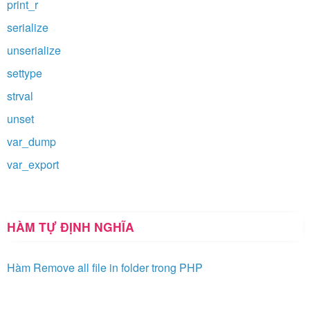
print_r
serialize
unserialize
settype
strval
unset
var_dump
var_export
HÀM TỰ ĐỊNH NGHĨA
Hàm Remove all file in folder trong PHP