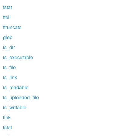
fstat
ftell
ftruncate
glob
is_dir
is_executable
is_file
is_link
is_readable
is_uploaded_file
is_writable
link
lstat