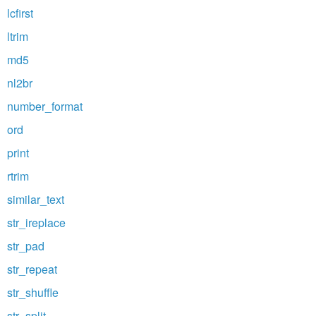
lcfirst
ltrim
md5
nl2br
number_format
ord
print
rtrim
similar_text
str_ireplace
str_pad
str_repeat
str_shuffle
str_split