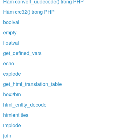
Hàm convert_uudecode() trong PHP
Hàm crc32() trong PHP
boolval
empty
floatval
get_defined_vars
echo
explode
get_html_translation_table
hex2bin
html_entity_decode
htmlentities
implode
join