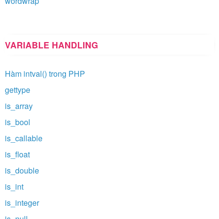
wordwrap
VARIABLE HANDLING
Hàm intval() trong PHP
gettype
is_array
is_bool
is_callable
is_float
is_double
is_int
is_integer
is_null