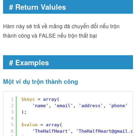
# Return Valules
Hàm này sẽ trả về mảng đã chuyển đổi nếu trộn
thành công và FALSE nếu trộn thất bại
# Examples
Một ví dụ trộn thành công
1
$keys
= 
array
(
2
'name'
, 
'email'
, 
'address'
, 
'phone'
3
);
4
5
$value
= 
array
(
6
'TheHalfHeart'
, 
'TheHalfHeart@gmail.co