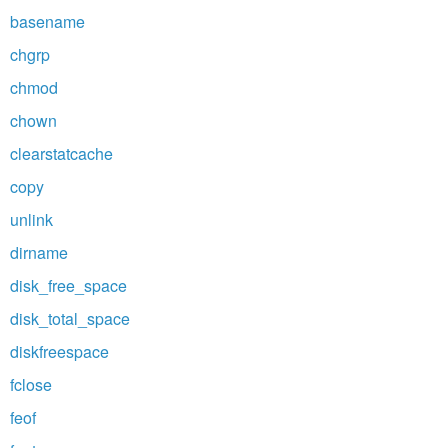
basename
chgrp
chmod
chown
clearstatcache
copy
unlink
dirname
disk_free_space
disk_total_space
diskfreespace
fclose
feof