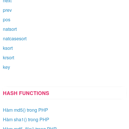
next
prev
pos
natsort
natcasesort
ksort
krsort
key
HASH FUNCTIONS
Hàm md5() trong PHP
Hàm sha1() trong PHP
Hàm md5_file() trong PHP