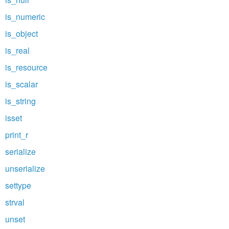
is_numeric
is_object
is_real
is_resource
is_scalar
is_string
isset
print_r
serialize
unserialize
settype
strval
unset