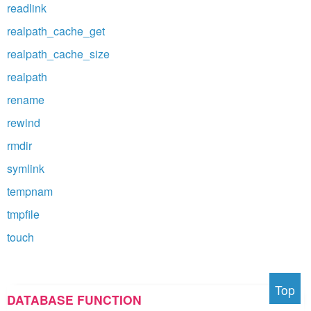
readlink
realpath_cache_get
realpath_cache_size
realpath
rename
rewind
rmdir
symlink
tempnam
tmpfile
touch
Top
DATABASE FUNCTION