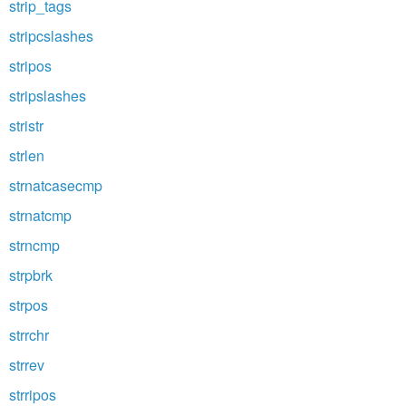
strip_tags
stripcslashes
stripos
stripslashes
stristr
strlen
strnatcasecmp
strnatcmp
strncmp
strpbrk
strpos
strrchr
strrev
strripos