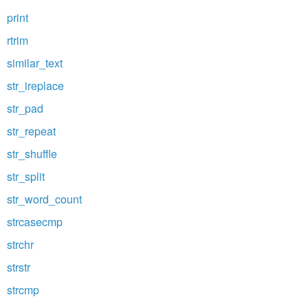
print
rtrim
similar_text
str_ireplace
str_pad
str_repeat
str_shuffle
str_split
str_word_count
strcasecmp
strchr
strstr
strcmp