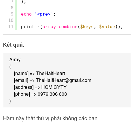
7
);
8
9
echo
'<pre>'
;
10
11
print_r(
array_combine
(
$keys
, 
$value
));
Kết quả
:
Array

(

    [name] => TheHalfHeart

    [email] => 
TheHalfHeart@gmail.com
    [address] => HCM CYTY

    [phone] => 0979 306 603

)
Hàm này thật thú vị phải không các bạn