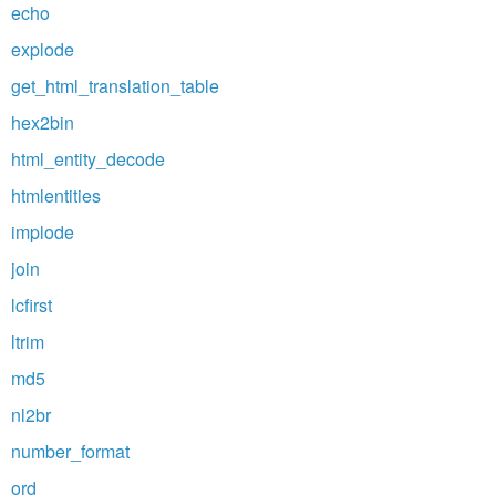
echo
explode
get_html_translation_table
hex2bin
html_entity_decode
htmlentities
implode
join
lcfirst
ltrim
md5
nl2br
number_format
ord