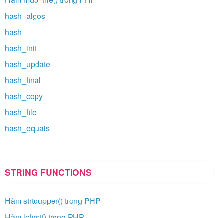
hash_algos
hash
hash_init
hash_update
hash_final
hash_copy
hash_file
hash_equals
STRING FUNCTIONS
Hàm strtoupper() trong PHP
Hàm lcfirst() trong PHP