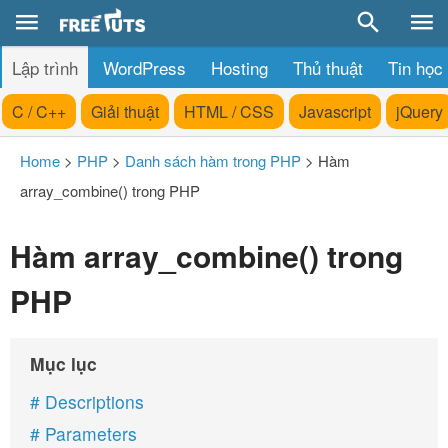
Lập trình
WordPress
Hosting
Thủ thuật
Tin học
C / C++
Giải thuật
HTML / CSS
Javascript
jQuery
Home
>
PHP
>
Danh sách hàm trong PHP
>
Hàm
array_combine() trong PHP
Hàm array_combine() trong
PHP
Mục lục
# Descriptions
# Parameters