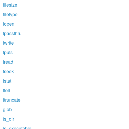
filesize
filetype
fopen
fpassthru
fwrite
fputs
fread
fseek
fstat
ftell
ftruncate
glob
is_dir
is_executable