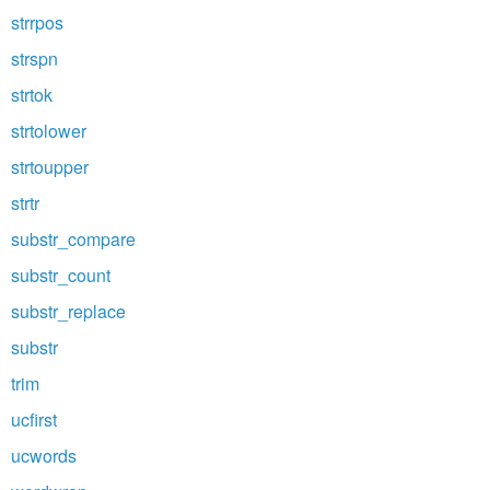
strrpos
strspn
strtok
strtolower
strtoupper
strtr
substr_compare
substr_count
substr_replace
substr
trim
ucfirst
ucwords