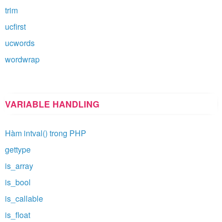
trim
ucfirst
ucwords
wordwrap
VARIABLE HANDLING
Hàm intval() trong PHP
gettype
is_array
is_bool
is_callable
is_float