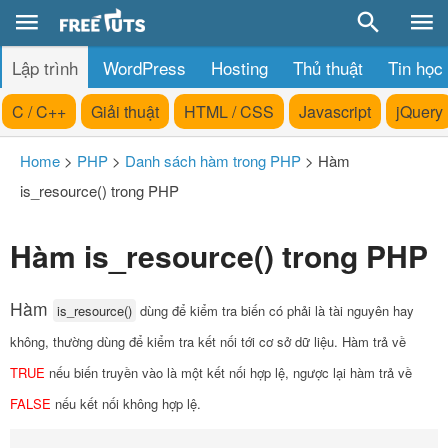
Lập trình
WordPress
Hosting
Thủ thuật
Tin học
C / C++
Giải thuật
HTML / CSS
Javascript
jQuery
Home
>
PHP
>
Danh sách hàm trong PHP
>
Hàm
is_resource() trong PHP
Hàm is_resource() trong PHP
Hàm
is_resource()
dùng để kiểm tra biến có phải là tài nguyên hay
không, thường dùng để kiểm tra kết nối tới cơ sở dữ liệu. Hàm trả về
TRUE
nếu biến truyền vào là một kết nối hợp lệ, ngược lại hàm trả về
FALSE
nếu kết nối không hợp lệ.