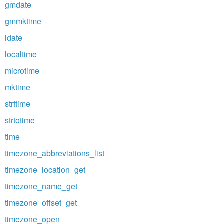
gmdate
gmmktime
idate
localtime
microtime
mktime
strftime
strtotime
time
timezone_abbreviations_list
timezone_location_get
timezone_name_get
timezone_offset_get
timezone_open