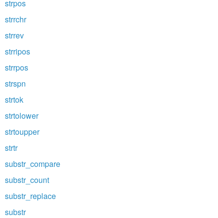
strpos
strrchr
strrev
strripos
strrpos
strspn
strtok
strtolower
strtoupper
strtr
substr_compare
substr_count
substr_replace
substr