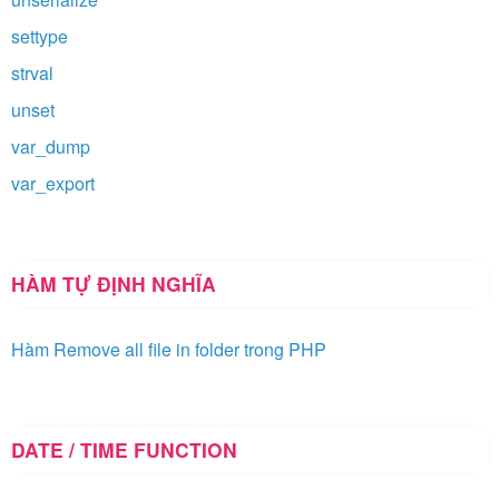
settype
strval
unset
var_dump
var_export
HÀM TỰ ĐỊNH NGHĨA
Hàm Remove all file in folder trong PHP
DATE / TIME FUNCTION