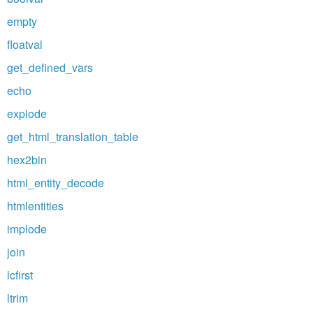
empty
floatval
get_defined_vars
echo
explode
get_html_translation_table
hex2bin
html_entity_decode
htmlentities
implode
join
lcfirst
ltrim