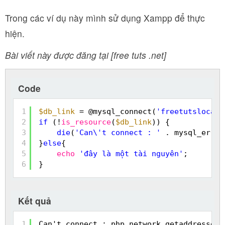
Trong các ví dụ này mình sử dụng Xampp để thực
hiện.
Bài viết này được đăng tại [free tuts .net]
Code
1
$db_link
= @mysql_connect(
'freetutslocal'
2
if
(!
is_resource
(
$db_link
)) {
3
die
(
'Can\'t connect : '
. mysql_error
4
}
else
{
5
echo
'đây là một tài nguyên'
;
6
}
Kết quả
1
Can't connect : php_network_getaddresses: