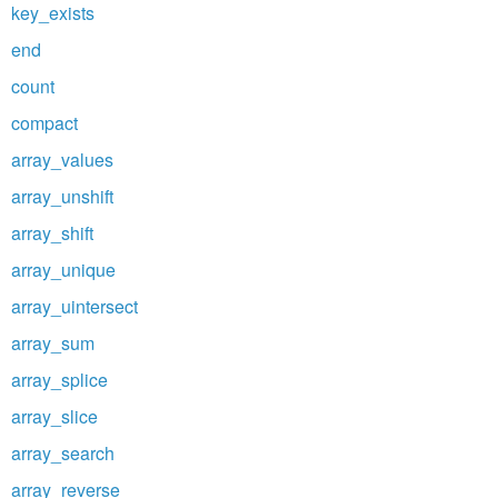
key_exists
end
count
compact
array_values
array_unshift
array_shift
array_unique
array_uintersect
array_sum
array_splice
array_slice
array_search
array_reverse