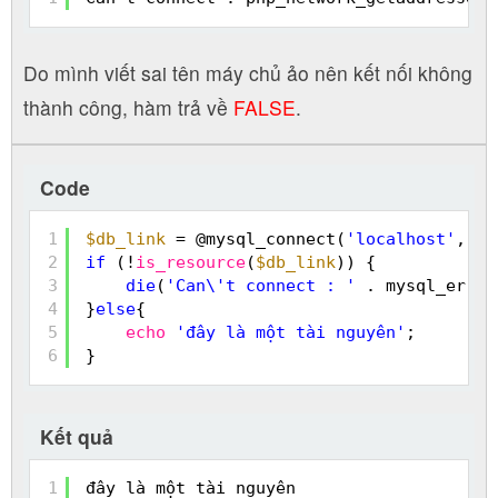
Do mình viết sai tên máy chủ ảo nên kết nối không
thành công, hàm trả về
FALSE
.
Code
1
$db_link
= @mysql_connect(
'localhost'
, 
'r
2
if
(!
is_resource
(
$db_link
)) {
3
die
(
'Can\'t connect : '
. mysql_error
4
}
else
{
5
echo
'đây là một tài nguyên'
;
6
}
Kết quả
1
đây là một tài nguyên