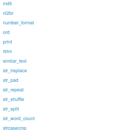
md5
nl2br
number_format
ord
print
rtrim
similar_text
str_ireplace
str_pad
str_repeat
str_shuffle
str_split
str_word_count
strcasecmp