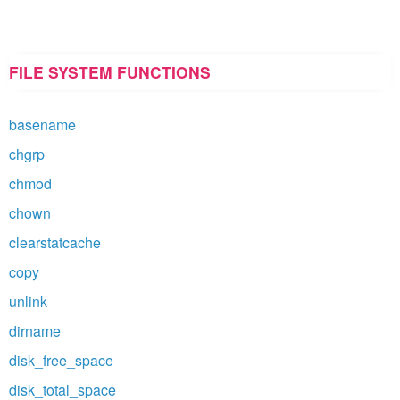
FILE SYSTEM FUNCTIONS
basename
chgrp
chmod
chown
clearstatcache
copy
unlink
dirname
disk_free_space
disk_total_space