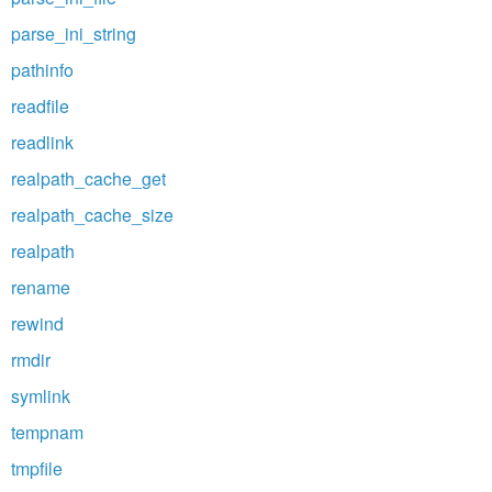
parse_ini_string
pathinfo
readfile
readlink
realpath_cache_get
realpath_cache_size
realpath
rename
rewind
rmdir
symlink
tempnam
tmpfile