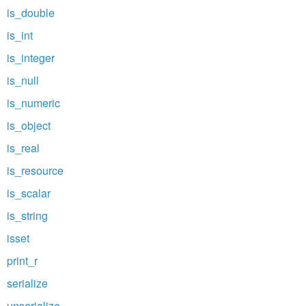
is_double
is_int
is_integer
is_null
is_numeric
is_object
is_real
is_resource
is_scalar
is_string
isset
print_r
serialize
unserialize