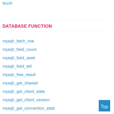
touch
DATABASE FUNCTION
mysqli_fetch_row
mysqli_field_count
mysqli_field_seek
mysqli_field_tell
mysqli_free_result
mysqli_get_charset
mysqli_get_client_stats
mysqli_get_client_version
Top
mysqli_get_connection_stats