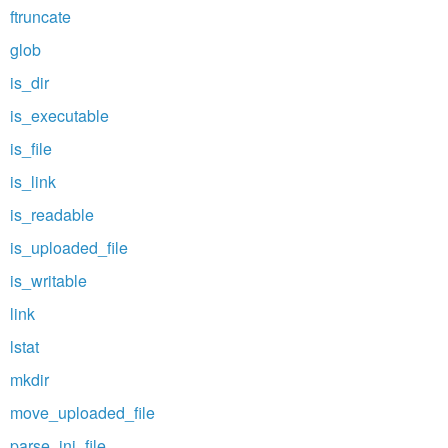
ftruncate
glob
is_dir
is_executable
is_file
is_link
is_readable
is_uploaded_file
is_writable
link
lstat
mkdir
move_uploaded_file
parse_ini_file