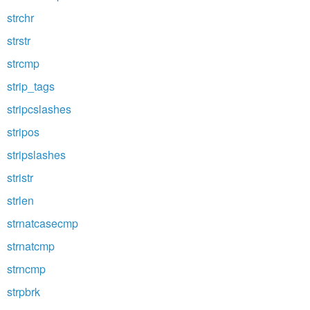
strchr
strstr
strcmp
strip_tags
stripcslashes
stripos
stripslashes
stristr
strlen
strnatcasecmp
strnatcmp
strncmp
strpbrk