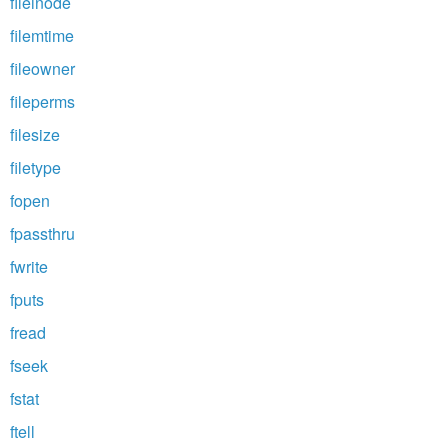
fileinode
filemtime
fileowner
fileperms
filesize
filetype
fopen
fpassthru
fwrite
fputs
fread
fseek
fstat
ftell