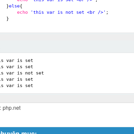
}
else
{
echo
'this var is not set <br />'
;
}
ả
is var is set 
is var is set 
is var is not set 
is var is set 
is var is set
 php.net
chuyên mục: