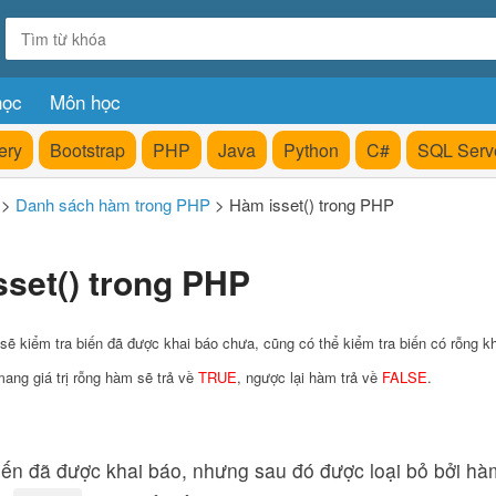
học
Môn học
ery
Bootstrap
PHP
Java
Python
C#
SQL Serv
>
Danh sách hàm trong PHP
>
Hàm isset() trong PHP
set() trong PHP
sẽ kiểm tra biến đã được khai báo chưa, cũng có thể kiểm tra biến có rỗng 
ang giá trị rỗng hàm sẽ trả về
TRUE
, ngược lại hàm trả về
FALSE
.
iến đã được khai báo, nhưng sau đó được loại bỏ bởi h