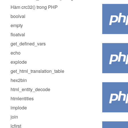
Hàm crc32() trong PHP
boolval
empty
floatval
get_defined_vars
echo
explode
get_html_translation_table
hex2bin
html_entity_decode
htmlentities
implode
join
lcfirst