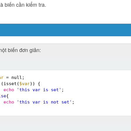
à biến cần kiểm tra.
một biến đơn giản:
ar
= null;
(isset(
$var
)) {
echo
'this var is set'
;
lse
{
echo
'this var is not set'
;
ả