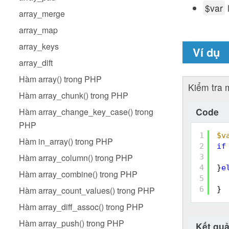
$var
l
array_merge
array_map
array_keys
Ví dụ
array_dift
Hàm array() trong PHP
Kiểm tra 
Hàm array_chunk() trong PHP
Code
Hàm array_change_key_case() trong
PHP
1
$v
Hàm in_array() trong PHP
2
if
Hàm array_column() trong PHP
3
4
}
e
Hàm array_combine() trong PHP
5
Hàm array_count_values() trong PHP
6
}
Hàm array_diff_assoc() trong PHP
Hàm array_push() trong PHP
Kết qu