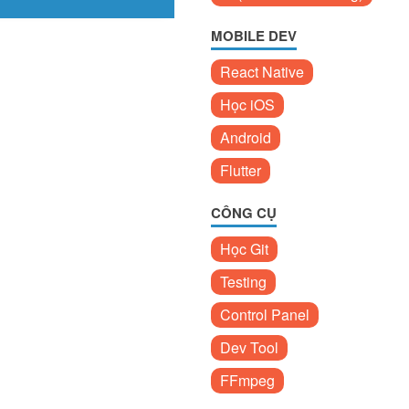
MOBILE DEV
React Native
Học iOS
Android
Flutter
CÔNG CỤ
Học Git
Testing
Control Panel
Dev Tool
FFmpeg