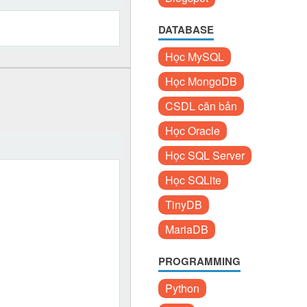
DATABASE
Học MySQL
Học MongoDB
CSDL căn bản
Học Oracle
Học SQL Server
Học SQLite
TinyDB
MariaDB
PROGRAMMING
Python