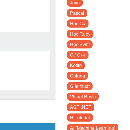
Java
Pascal
Học C#
Học Ruby
Học Swift
C / C++
Kotlin
Golang
Giải thuật
Visual Basic
ASP .NET
R Tutorial
AI (Machine Learning)