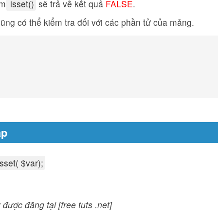
àm
isset()
sẽ trả về kết quả
FALSE
.
ng có thể kiểm tra đối với các phần tử của mảng.
áp
isset( $var);
 được đăng tại [free tuts .net]