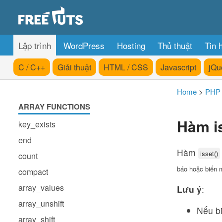
Lập trình
WordPress
Hosting
Thủ thuật
Tin 
C / C++
Giải thuật
HTML / CSS
Javascript
jQu
Home
>
PHP
ARRAY FUNCTIONS
Hàm is
key_exists
end
Hàm
isset()
count
báo hoặc biến m
compact
array_values
Lưu ý
:
array_unshift
Nếu b
array_shift