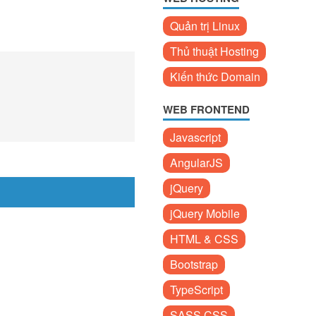
Quản trị Linux
Thủ thuật Hosting
Kiến thức Domain
WEB FRONTEND
Javascript
AngularJS
jQuery
jQuery Mobile
HTML & CSS
Bootstrap
TypeScript
SASS CSS