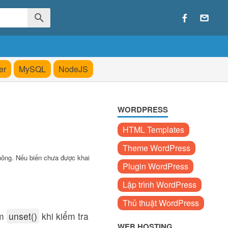
er
MySQL
NodeJS
WORDPRESS
HTML Templates
Theme WordPress
không. Nếu biến chưa được khai
Plugin WordPress
Lập trình WordPress
Thủ thuật WordPress
àm
unset()
khi kiểm tra
WEB HOSTING