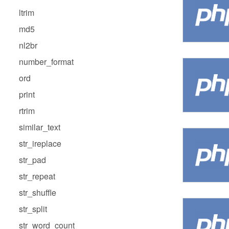
ltrim
md5
nl2br
number_format
ord
print
rtrim
similar_text
str_ireplace
str_pad
str_repeat
str_shuffle
str_split
str_word_count