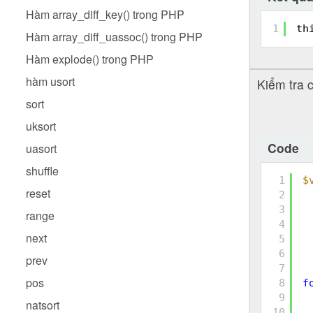
Hàm array_diff_key() trong PHP
1
th
Hàm array_diff_uassoc() trong PHP
Hàm explode() trong PHP
hàm usort
Kiểm tra 
sort
uksort
Code
uasort
shuffle
1
$
reset
2
3
range
4
next
5
6
prev
7
pos
8
f
9
natsort
10