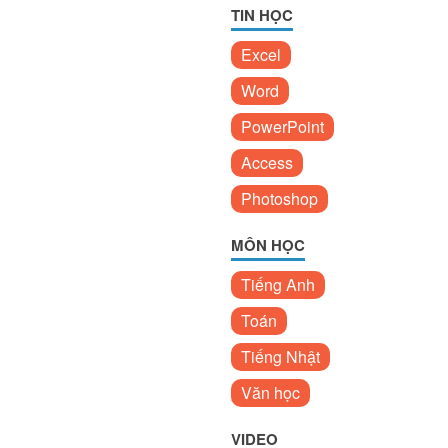
TIN HỌC
Excel
Word
PowerPoint
Access
Photoshop
MÔN HỌC
Tiếng Anh
Toán
Tiếng Nhật
Văn học
VIDEO