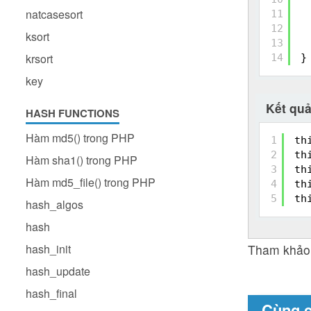
natcasesort
11
12
ksort
13
krsort
14
}
key
Kết qu
HASH FUNCTIONS
Hàm md5() trong PHP
1
th
2
th
Hàm sha1() trong PHP
3
th
Hàm md5_file() trong PHP
4
th
5
th
hash_algos
hash
hash_init
Tham khảo:
hash_update
hash_final
Cùng 