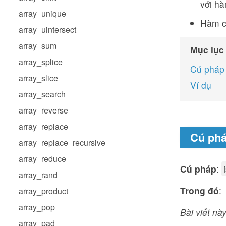
với h
array_unique
Hàm cũ
array_uintersect
array_sum
Mục lục
array_splice
Cú pháp
array_slice
Ví dụ
array_search
array_reverse
array_replace
Cú ph
array_replace_recursive
array_reduce
Cú pháp
:
array_rand
Trong đó
:
array_product
array_pop
Bài viết này
array_pad