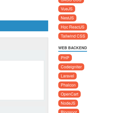
VueJS
NestJS
Học ReactJS
Tailwind CSS
WEB BACKEND
PHP
Codeigniter
Laravel
Phalcon
OpenCart
NodeJS
Blogspot