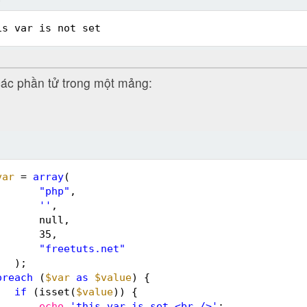
is var is not set
các phần tử trong một mảng:
var
= 
array
(
"php"
,
''
,
null,
35,
"freetuts.net"
);
oreach
(
$var
as
$value
) {
if
(isset(
$value
)) {
echo
'this var is set <br />'
;