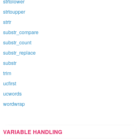
strtolower
strtoupper
strtr
substr_compare
substr_count
substr_replace
substr
trim
ucfirst
ucwords
wordwrap
VARIABLE HANDLING