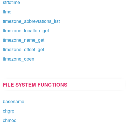
strtotime
time
timezone_abbreviations_list
timezone_location_get
timezone_name_get
timezone_offset_get
timezone_open
FILE SYSTEM FUNCTIONS
basename
chgrp
chmod