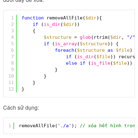
1
function
removeAllFile(
$dir
){
2
if
(
is_dir
(
$dir
))
3
{
4
$structure
= 
glob
(rtrim(
$dir
, 
"/"
)
5
if
(
is_array
(
$structure
)) {
6
foreach
(
$structure
as
$file
) {
7
if
(
is_dir
(
$file
)) recursi
8
else
if
(
is_file
(
$file
)) @
9
}
10
}
11
}
12
}
Cách sử dụng:
1
removeAllFile(
'./a'
); 
// xóa hết hình trong