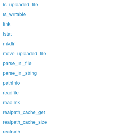
is_uploaded_file
is_writable
link
lstat
mkdir
move_uploaded_file
parse_ini_file
parse_ini_string
pathinfo
readfile
readlink
realpath_cache_get
realpath_cache_size
realpath