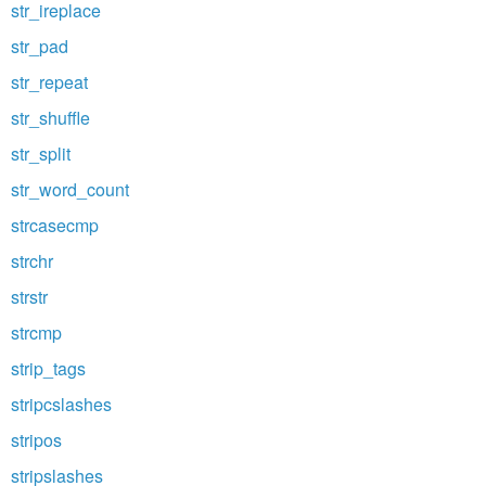
str_ireplace
str_pad
str_repeat
str_shuffle
str_split
str_word_count
strcasecmp
strchr
strstr
strcmp
strip_tags
stripcslashes
stripos
stripslashes