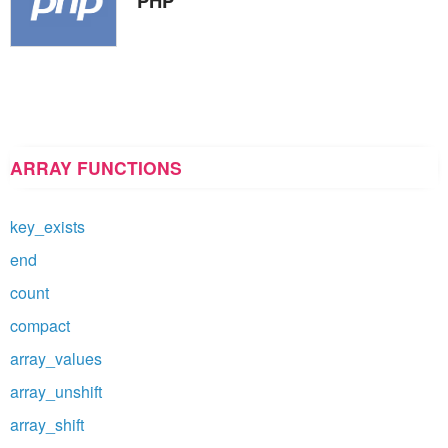
PHP
ARRAY FUNCTIONS
key_exists
end
count
compact
array_values
array_unshift
array_shift