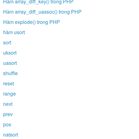
Hàm array_diff_key() trong PHP
Hàm array_diff_uassoc() trong PHP
Hàm explode() trong PHP
hàm usort
sort
uksort
uasort
shuffle
reset
range
next
prev
pos
natsort