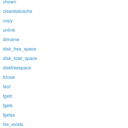
chown
clearstatcache
copy
unlink
dirname
disk_free_space
disk_total_space
diskfreespace
fclose
feof
fgetc
fgets
fgetss
file_exists