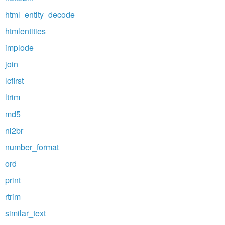
html_entity_decode
htmlentities
implode
join
lcfirst
ltrim
md5
nl2br
number_format
ord
print
rtrim
similar_text