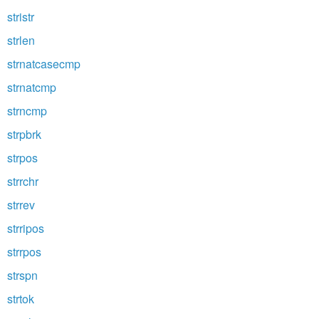
stristr
strlen
strnatcasecmp
strnatcmp
strncmp
strpbrk
strpos
strrchr
strrev
strripos
strrpos
strspn
strtok