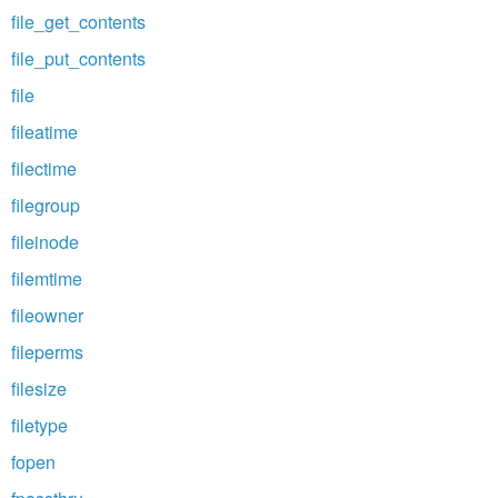
file_get_contents
file_put_contents
file
fileatime
filectime
filegroup
fileinode
filemtime
fileowner
fileperms
filesize
filetype
fopen