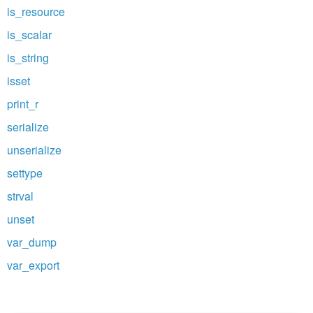
is_resource
is_scalar
is_string
isset
print_r
serialize
unserialize
settype
strval
unset
var_dump
var_export