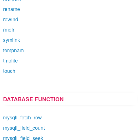
rename
rewind
rmdir
symlink
tempnam
tmpfile
touch
DATABASE FUNCTION
mysqli_fetch_row
mysqli_field_count
mysqli_field_seek