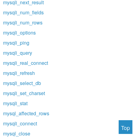
mysqli_next_result
mysqli_num_fields
mysqli_num_rows
mysqli_options
mysqli_ping
mysqli_query
mysqli_real_connect
mysqli_refresh
mysqli_select_db
mysqli_set_charset
mysqli_stat
mysql_affected_rows
mysqli_connect
Top
mysql_close