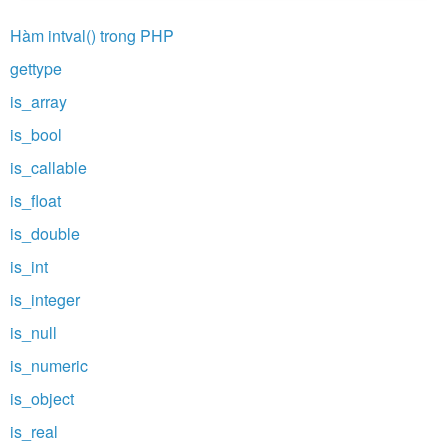
Hàm intval() trong PHP
gettype
is_array
is_bool
is_callable
is_float
is_double
is_int
is_integer
is_null
is_numeric
is_object
is_real