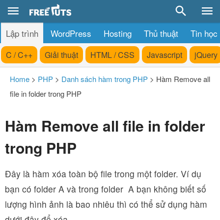
Lập trình
WordPress
Hosting
Thủ thuật
Tin học
C / C++
Giải thuật
HTML / CSS
Javascript
jQuery
Home
>
PHP
>
Danh sách hàm trong PHP
>
Hàm Remove all
file in folder trong PHP
Hàm Remove all file in folder
trong PHP
Đây là hàm xóa toàn bộ file trong một folder. Ví dụ
bạn có folder A và trong folder A bạn không biết số
lượng hình ảnh là bao nhiêu thì có thể sử dụng hàm
dưới đây để xóa.