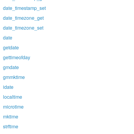
date_timestamp_set
date_timezone_get
date_timezone_set
date
getdate
gettimeofday
gmdate
gmmktime
idate
localtime
microtime
mktime
strftime