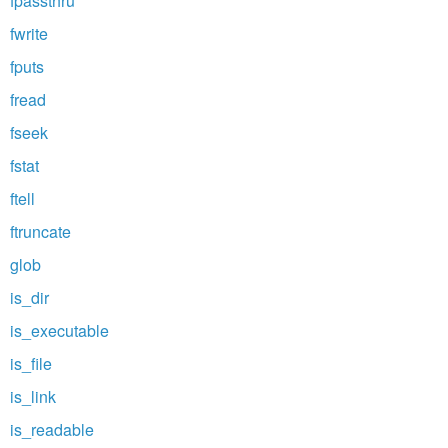
fpassthru
fwrite
fputs
fread
fseek
fstat
ftell
ftruncate
glob
is_dir
is_executable
is_file
is_link
is_readable