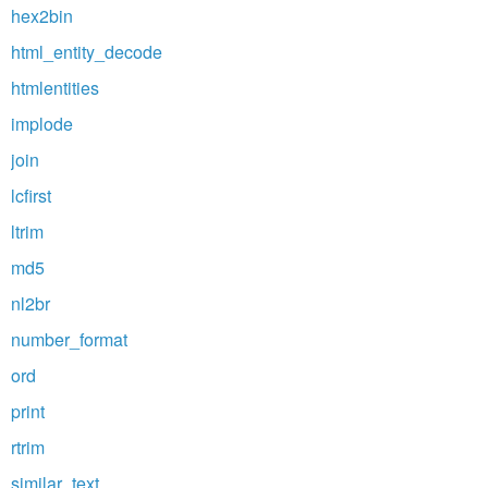
hex2bin
html_entity_decode
htmlentities
implode
join
lcfirst
ltrim
md5
nl2br
number_format
ord
print
rtrim
similar_text