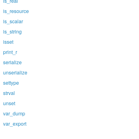
is_real
is_resource
is_scalar
is_string
isset
print_r
serialize
unserialize
settype
strval
unset
var_dump
var_export