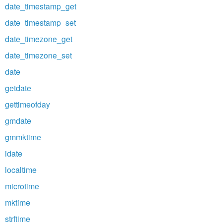
date_timestamp_get
date_timestamp_set
date_timezone_get
date_timezone_set
date
getdate
gettimeofday
gmdate
gmmktime
idate
localtime
microtime
mktime
strftime