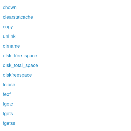
chown
clearstatcache
copy
unlink
dirname
disk_free_space
disk_total_space
diskfreespace
fclose
feof
fgetc
fgets
fgetss