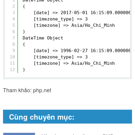
1
DateTime Object
2
(
3
[date] => 2017-05-01 16:15:09.000000
4
[timezone_type] => 3
5
[timezone] => Asia/Ho_Chi_Minh
6
)
7
DateTime Object
8
(
9
[date] => 1996-02-27 16:15:09.000000
10
[timezone_type] => 3
11
[timezone] => Asia/Ho_Chi_Minh
12
)
Tham khảo: php.net
Cùng chuyên mục: