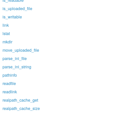
is_readable
is_uploaded_file
is_writable
link
lstat
mkdir
move_uploaded_file
parse_ini_file
parse_ini_string
pathinfo
readfile
readlink
realpath_cache_get
realpath_cache_size