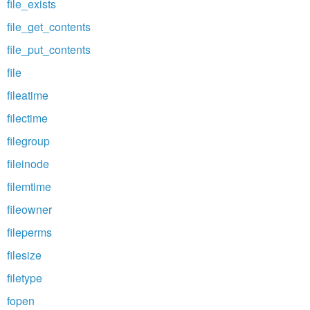
file_exists
file_get_contents
file_put_contents
file
fileatime
filectime
filegroup
fileinode
filemtime
fileowner
fileperms
filesize
filetype
fopen