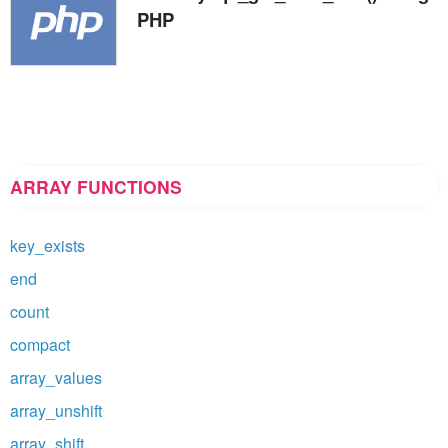
PHP
ARRAY FUNCTIONS
key_exists
end
count
compact
array_values
array_unshift
array_shift