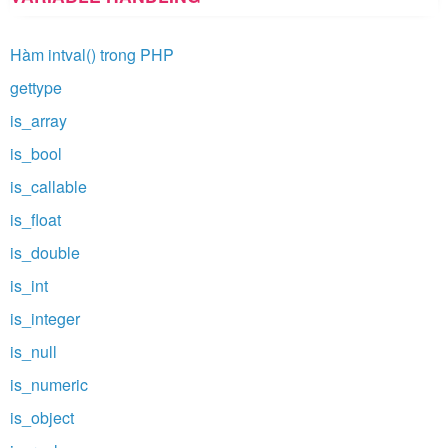
Hàm intval() trong PHP
gettype
is_array
is_bool
is_callable
is_float
is_double
is_int
is_integer
is_null
is_numeric
is_object