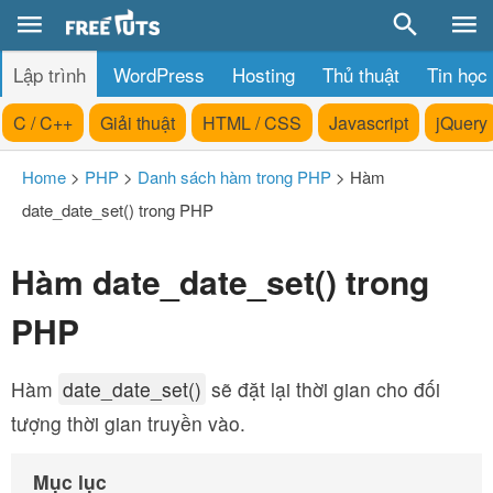
Lập trình
WordPress
Hosting
Thủ thuật
Tin học
C / C++
Giải thuật
HTML / CSS
Javascript
jQuery
Home
>
PHP
>
Danh sách hàm trong PHP
>
Hàm
date_date_set() trong PHP
Hàm date_date_set() trong
PHP
Hàm
date_date_set()
sẽ đặt lại thời gian cho đối
tượng thời gian truyền vào.
Mục lục