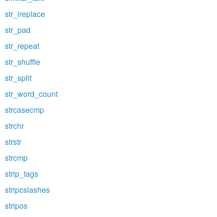
str_ireplace
str_pad
str_repeat
str_shuffle
str_split
str_word_count
strcasecmp
strchr
strstr
strcmp
strip_tags
stripcslashes
stripos