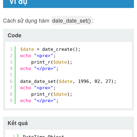
Ví dụ
Cách sử dụng hàm
date_date_set()
:
Code
1
$date
= date_create();
2
echo
"<pre>"
;
3
print_r(
$date
);
4
echo
"</pre>"
;
5
6
date_date_set(
$date
, 1996, 02, 27);
7
echo
"<pre>"
;
8
print_r(
$date
);
9
echo
"</pre>"
;
Kết quả