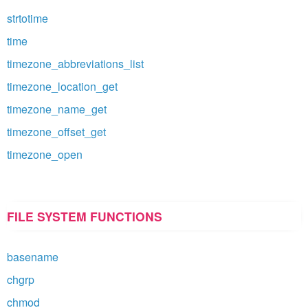
strtotime
time
timezone_abbreviations_list
timezone_location_get
timezone_name_get
timezone_offset_get
timezone_open
FILE SYSTEM FUNCTIONS
basename
chgrp
chmod