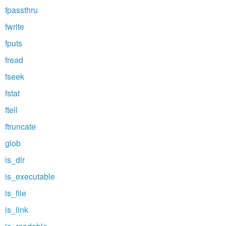
fpassthru
fwrite
fputs
fread
fseek
fstat
ftell
ftruncate
glob
is_dir
is_executable
is_file
is_link