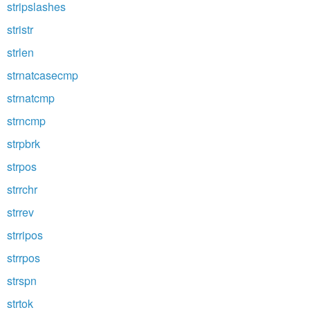
stripslashes
stristr
strlen
strnatcasecmp
strnatcmp
strncmp
strpbrk
strpos
strrchr
strrev
strripos
strrpos
strspn
strtok