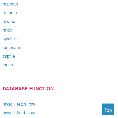
realpath
rename
rewind
rmdir
symlink
tempnam
tmpfile
touch
DATABASE FUNCTION
mysqli_fetch_row
Top
mysqli_field_count