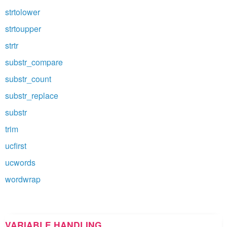
strtolower
strtoupper
strtr
substr_compare
substr_count
substr_replace
substr
trim
ucfirst
ucwords
wordwrap
VARIABLE HANDLING