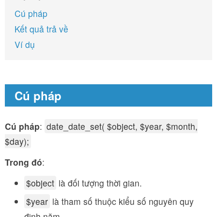
Cú pháp
Kết quả trả về
Ví dụ
Cú pháp
Cú pháp
:
date_date_set( $object, $year, $month,
$day);
Trong đó
:
$object
là đối tượng thời gian.
$year
là tham số thuộc kiểu số nguyên quy
định năm.