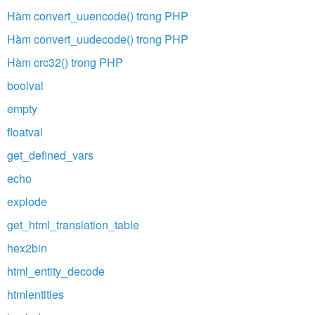
Hàm convert_uuencode() trong PHP
Hàm convert_uudecode() trong PHP
Hàm crc32() trong PHP
boolval
empty
floatval
get_defined_vars
echo
explode
get_html_translation_table
hex2bin
html_entity_decode
htmlentities