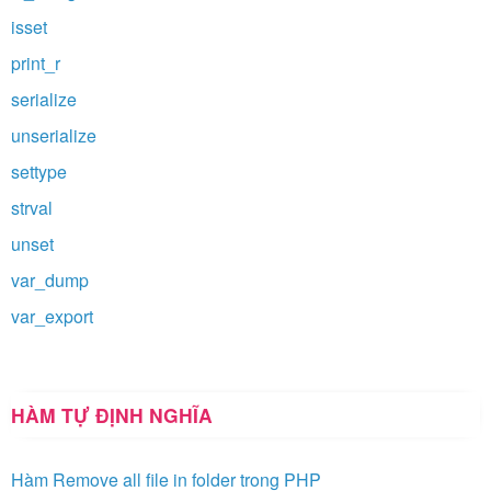
isset
print_r
serialize
unserialize
settype
strval
unset
var_dump
var_export
HÀM TỰ ĐỊNH NGHĨA
Hàm Remove all file in folder trong PHP