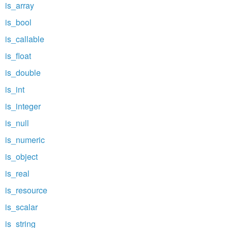
is_array
is_bool
is_callable
is_float
is_double
is_int
is_integer
is_null
is_numeric
is_object
is_real
is_resource
is_scalar
is_string