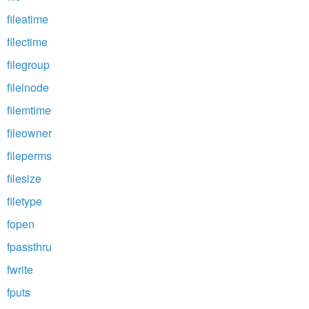
fileatime
filectime
filegroup
fileinode
filemtime
fileowner
fileperms
filesize
filetype
fopen
fpassthru
fwrite
fputs