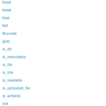
fread
fseek
fstat
ftell
ftruncate
glob
is_dir
is_executable
is_file
is_link
is_readable
is_uploaded_file
is_writable
link