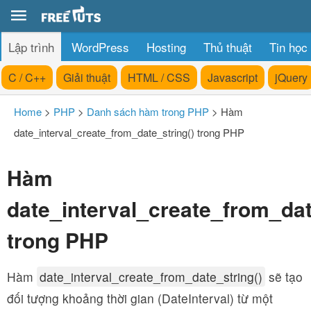
Lập trình
WordPress
Hosting
Thủ thuật
Tin học
C / C++
Giải thuật
HTML / CSS
Javascript
jQuery
Home
>
PHP
>
Danh sách hàm trong PHP
>
Hàm
date_interval_create_from_date_string() trong PHP
Hàm
date_interval_create_from_dat
trong PHP
Hàm
date_interval_create_from_date_string()
sẽ tạo
đối tượng khoảng thời gian (DateInterval) từ một