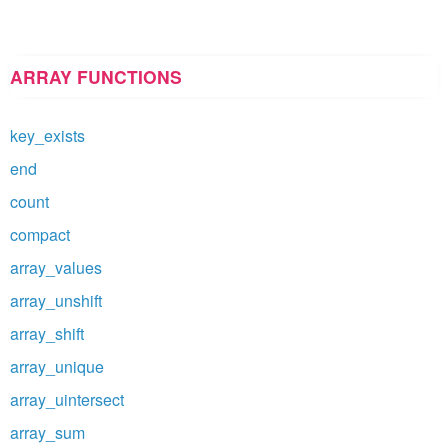
ARRAY FUNCTIONS
key_exists
end
count
compact
array_values
array_unshift
array_shift
array_unique
array_uintersect
array_sum