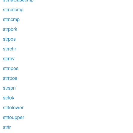
strnatcmp
strncmp
strpbrk
strpos
strrchr
strrev
strripos
strrpos
strspn
strtok
strtolower
strtoupper
strtr