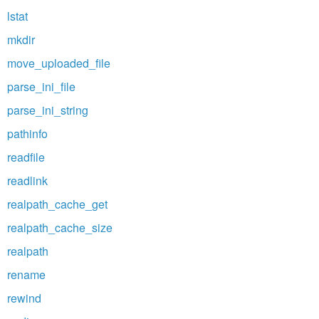
lstat
mkdir
move_uploaded_file
parse_ini_file
parse_ini_string
pathinfo
readfile
readlink
realpath_cache_get
realpath_cache_size
realpath
rename
rewind