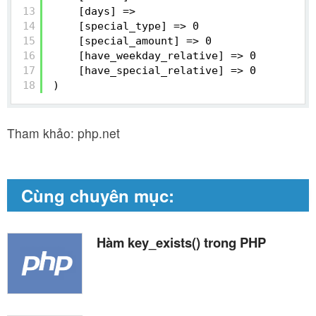
13
[days] => 
14
[special_type] => 0
15
[special_amount] => 0
16
[have_weekday_relative] => 0
17
[have_special_relative] => 0
18
)
Tham khảo: php.net
Cùng chuyên mục:
Hàm key_exists() trong PHP