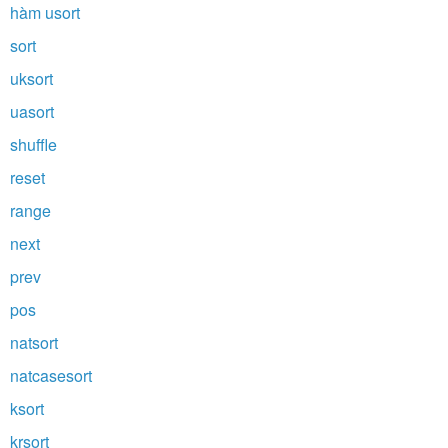
hàm usort
sort
uksort
uasort
shuffle
reset
range
next
prev
pos
natsort
natcasesort
ksort
krsort