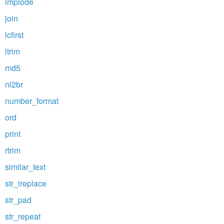
implode
join
lcfirst
ltrim
md5
nl2br
number_format
ord
print
rtrim
similar_text
str_ireplace
str_pad
str_repeat