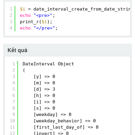
1
$i
= date_interval_create_from_date_string
2
echo
"<pre>"
;
3
print_r(
$i
);
4
echo
"</pre>"
;
Kết quả
1
DateInterval Object
2
(
3
[y] => 0
4
[m] => 0
5
[d] => 3
6
[h] => 0
7
[i] => 0
8
[s] => 0
9
[weekday] => 0
10
[weekday_behavior] => 0
11
[first_last_day_of] => 0
12
[invert] => 0