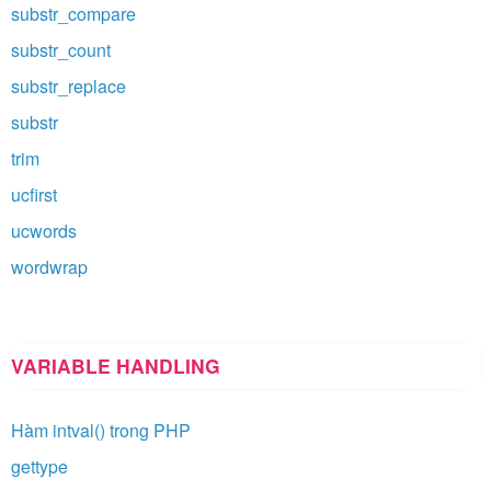
substr_compare
substr_count
substr_replace
substr
trim
ucfirst
ucwords
wordwrap
VARIABLE HANDLING
Hàm intval() trong PHP
gettype