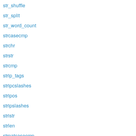
str_shuffle
str_split
str_word_count
strcasecmp
strchr
strstr
strcmp
strip_tags
stripcslashes
stripos
stripslashes
stristr
strlen
strnatcasecmp