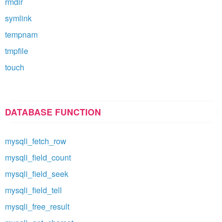
rmdir
symlink
tempnam
tmpfile
touch
DATABASE FUNCTION
mysqli_fetch_row
mysqli_field_count
mysqli_field_seek
mysqli_field_tell
mysqli_free_result