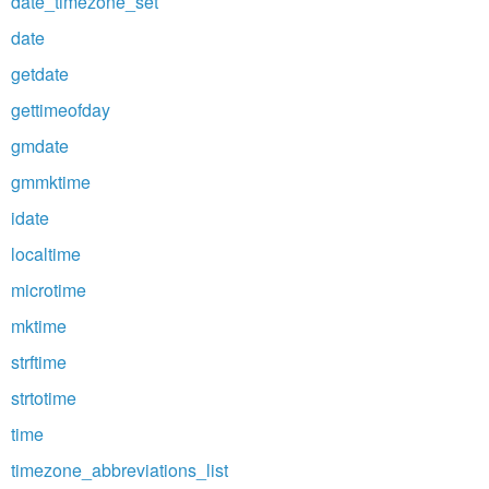
date_timezone_set
date
getdate
gettimeofday
gmdate
gmmktime
idate
localtime
microtime
mktime
strftime
strtotime
time
timezone_abbreviations_list