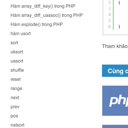
2
(
Hàm array_diff_key() trong PHP
3
Hàm array_diff_uassoc() trong PHP
4
5
Hàm explode() trong PHP
6
)
hàm usort
sort
Tham khảo:
uksort
uasort
Cùng 
shuffle
reset
range
next
prev
pos
natsort