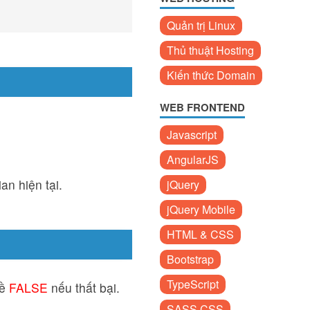
Quản trị Linux
Thủ thuật Hosting
Kiến thức Domain
WEB FRONTEND
Javascript
AngularJS
ian hiện tại.
jQuery
jQuery Mobile
HTML & CSS
Bootstrap
TypeScript
về
FALSE
nếu thất bại.
SASS CSS