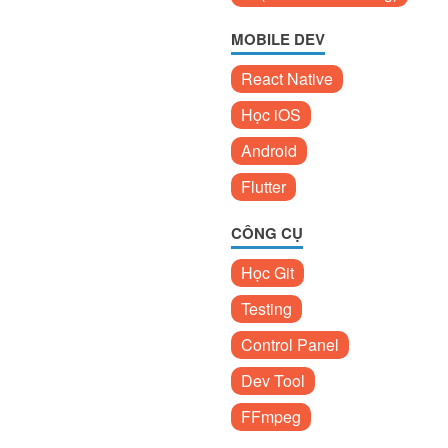
MOBILE DEV
React Native
Học iOS
Android
Flutter
CÔNG CỤ
Học Git
Testing
Control Panel
Dev Tool
FFmpeg