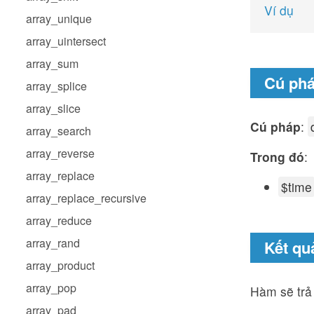
Ví dụ
array_unique
array_uintersect
array_sum
Cú ph
array_splice
array_slice
Cú pháp
:
array_search
array_reverse
Trong đó
:
array_replace
$time
array_replace_recursive
array_reduce
array_rand
Kết quả
array_product
array_pop
Hàm sẽ trả 
array_pad