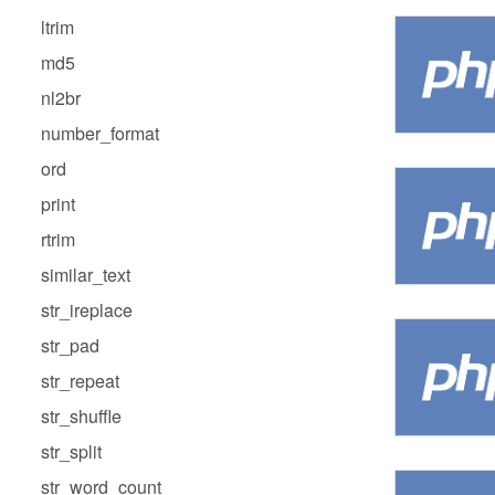
ltrim
md5
nl2br
number_format
ord
print
rtrim
similar_text
str_ireplace
str_pad
str_repeat
str_shuffle
str_split
str_word_count