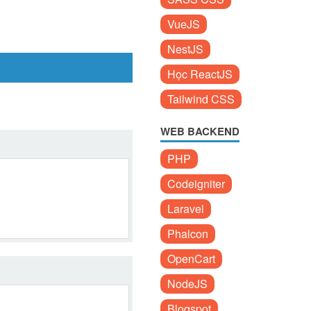
VueJS
NestJS
Học ReactJS
Tailwind CSS
WEB BACKEND
PHP
Codeigniter
Laravel
Phalcon
OpenCart
NodeJS
Blogspot