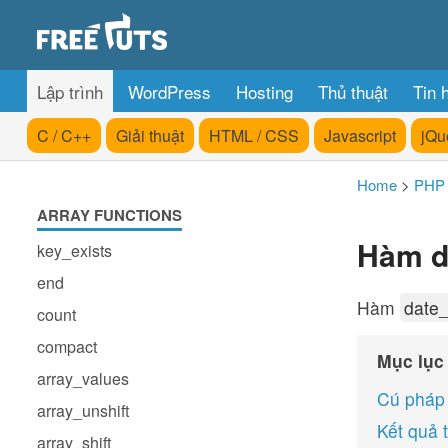
Lập trình
WordPress
Hosting
Thủ thuật
Tin 
C / C++
Giải thuật
HTML / CSS
Javascript
jQu
Home
>
PHP
ARRAY FUNCTIONS
Hàm d
key_exists
end
Hàm
date_
count
compact
Mục lục
array_values
Cú pháp
array_unshift
Kết quả 
array_shift