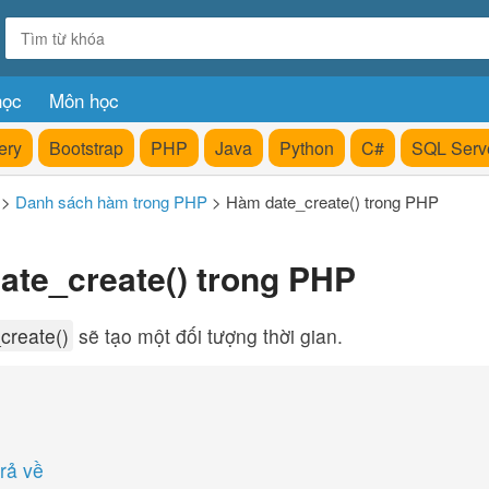
học
Môn học
ery
Bootstrap
PHP
Java
Python
C#
SQL Serv
>
Danh sách hàm trong PHP
>
Hàm date_create() trong PHP
ate_create() trong PHP
create()
sẽ tạo một đối tượng thời gian.
trả về