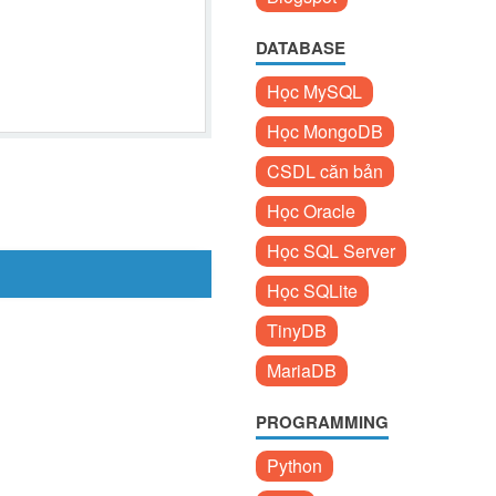
DATABASE
Học MySQL
Học MongoDB
CSDL căn bản
Học Oracle
Học SQL Server
Học SQLite
TinyDB
MariaDB
PROGRAMMING
Python