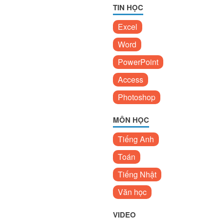
TIN HỌC
Excel
Word
PowerPoint
Access
Photoshop
MÔN HỌC
Tiếng Anh
Toán
Tiếng Nhật
Văn học
VIDEO