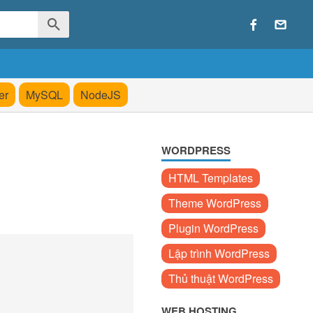
er
MySQL
NodeJS
WORDPRESS
HTML Templates
Theme WordPress
Plugin WordPress
Lập trình WordPress
Thủ thuật WordPress
WEB HOSTING