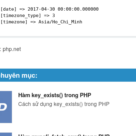
[date] => 2017-04-30 00:00:00.000000
[timezone_type] => 3
[timezone] => Asia/Ho_Chi_Minh
 php.net
chuyên mục:
Hàm key_exists() trong PHP
Cách sử dụng key_exists() trong PHP