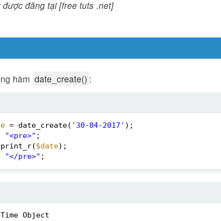
 được đăng tại [free tuts .net]
ụng hàm
date_create()
:
te
= date_create(
'30-04-2017'
);
o
"<pre>"
;
print_r(
$date
);
o
"</pre>"
;
eTime Object