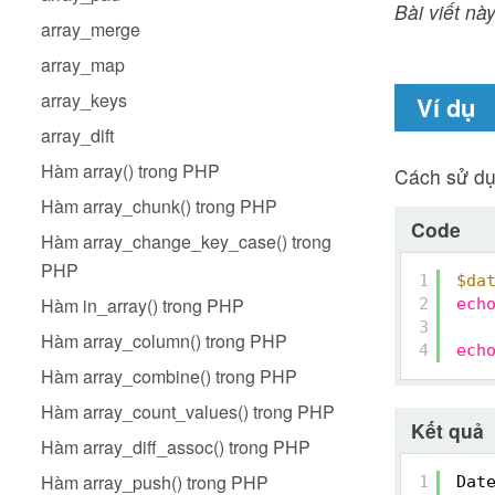
Bài viết này
array_merge
array_map
array_keys
Ví dụ
array_dift
Hàm array() trong PHP
Cách sử d
Hàm array_chunk() trong PHP
Code
Hàm array_change_key_case() trong
PHP
1
$da
Hàm in_array() trong PHP
2
ech
3
Hàm array_column() trong PHP
4
ech
Hàm array_combine() trong PHP
Hàm array_count_values() trong PHP
Kết quả
Hàm array_diff_assoc() trong PHP
Hàm array_push() trong PHP
1
Dat