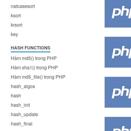
natcasesort
ksort
krsort
key
HASH FUNCTIONS
Hàm md5() trong PHP
Hàm sha1() trong PHP
Hàm md5_file() trong PHP
hash_algos
hash
hash_init
hash_update
hash_final