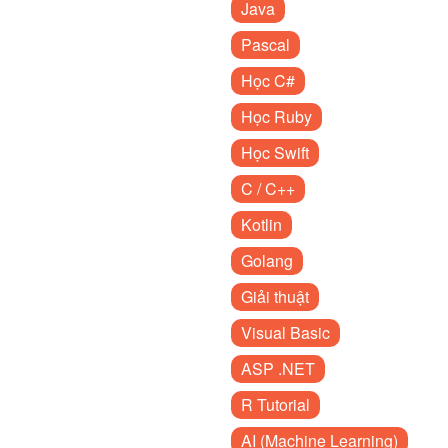
Java
Pascal
Học C#
Học Ruby
Học Swift
C / C++
Kotlin
Golang
Giải thuật
Visual Basic
ASP .NET
R Tutorial
AI (Machine Learning)