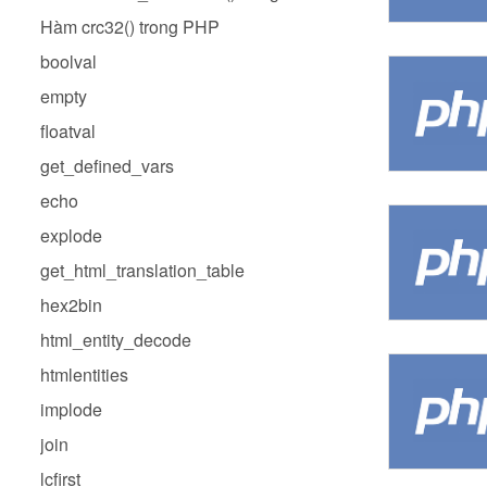
Hàm crc32() trong PHP
boolval
empty
floatval
get_defined_vars
echo
explode
get_html_translation_table
hex2bin
html_entity_decode
htmlentities
implode
join
lcfirst