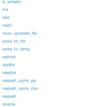
is_writable
link
lstat
mkdir
move_uploaded_file
parse_ini_file
parse_ini_string
pathinfo
readfile
readlink
realpath_cache_get
realpath_cache_size
realpath
rename