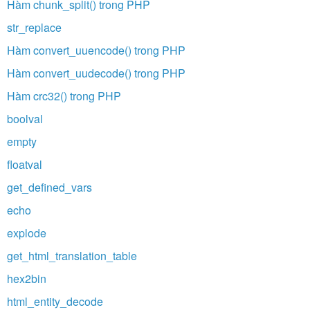
Hàm chunk_split() trong PHP
str_replace
Hàm convert_uuencode() trong PHP
Hàm convert_uudecode() trong PHP
Hàm crc32() trong PHP
boolval
empty
floatval
get_defined_vars
echo
explode
get_html_translation_table
hex2bin
html_entity_decode