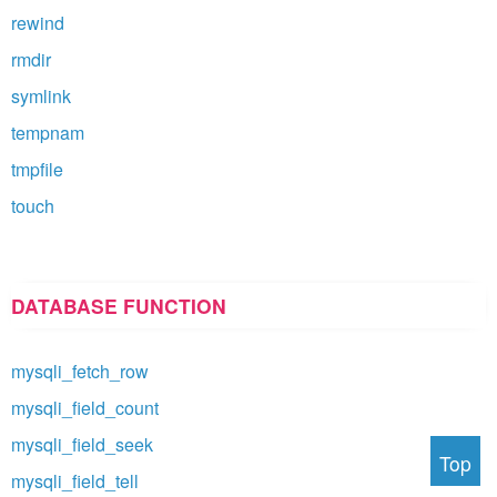
rewind
rmdir
symlink
tempnam
tmpfile
touch
DATABASE FUNCTION
mysqli_fetch_row
mysqli_field_count
mysqli_field_seek
Top
mysqli_field_tell