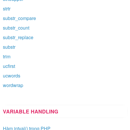
strtr
substr_compare
substr_count
substr_replace
substr
trim
ucfirst
ucwords
wordwrap
VARIABLE HANDLING
Hàm intval() trong PHP