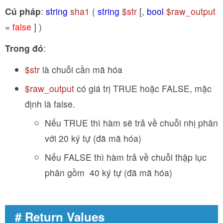
Cú pháp
:
string
sha1
(
string
$str
[,
bool
$raw_output
=
false
] )
Trong đó
:
$str
là chuỗi cần mã hóa
$raw_output
có giá trị TRUE hoặc FALSE, mặc
định là false.
Nếu TRUE thì hàm sẽ trả về chuỗi nhị phân
với 20 ký tự (
đã mã hóa
)
Nếu FALSE thì hàm trả về chuỗi thập lục
phân gồm 40 ký tự (
đã mã hóa
)
# Return Values