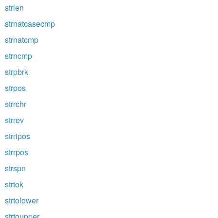
strlen
strnatcasecmp
strnatcmp
strncmp
strpbrk
strpos
strrchr
strrev
strripos
strrpos
strspn
strtok
strtolower
strtoupper