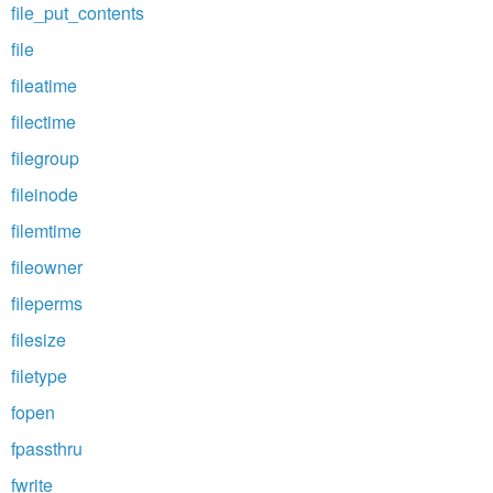
file_put_contents
file
fileatime
filectime
filegroup
fileinode
filemtime
fileowner
fileperms
filesize
filetype
fopen
fpassthru
fwrite