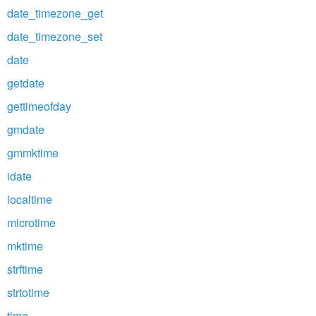
date_timezone_get
date_timezone_set
date
getdate
gettimeofday
gmdate
gmmktime
idate
localtime
microtime
mktime
strftime
strtotime
time