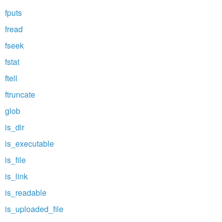
fputs
fread
fseek
fstat
ftell
ftruncate
glob
is_dir
is_executable
is_file
is_link
is_readable
is_uploaded_file