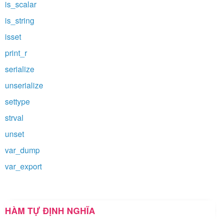
is_scalar
is_string
isset
print_r
serialize
unserialize
settype
strval
unset
var_dump
var_export
HÀM TỰ ĐỊNH NGHĨA