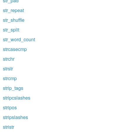
str_pad
str_repeat
str_shuffle
str_split
str_word_count
strcasecmp
strchr
strstr
strcmp
strip_tags
stripcslashes
stripos
stripslashes
stristr