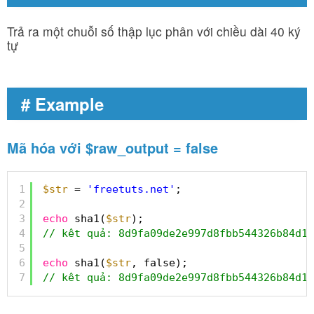
Trả ra một chuỗi số thập lục phân với chiều dài 40 ký
tự
# Example
Mã hóa với $raw_output = false
1
$str
= 
'freetuts.net'
;
2
3
echo
sha1(
$str
);
4
// kêt quả: 8d9fa09de2e997d8fbb544326b84d1f
5
6
echo
sha1(
$str
, false);
7
// kêt quả: 8d9fa09de2e997d8fbb544326b84d1f