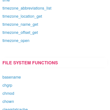
timezone_abbreviations_list
timezone_location_get
timezone_name_get
timezone_offset_get
timezone_open
FILE SYSTEM FUNCTIONS
basename
chgrp
chmod
chown
clearstatcache