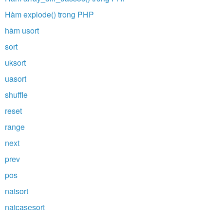
Hàm explode() trong PHP
hàm usort
sort
uksort
uasort
shuffle
reset
range
next
prev
pos
natsort
natcasesort