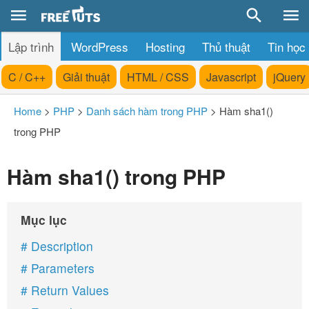
Lập trình
WordPress
Hosting
Thủ thuật
Tin học
C / C++
Giải thuật
HTML / CSS
Javascript
jQuery
Home
>
PHP
>
Danh sách hàm trong PHP
>
Hàm sha1()
trong PHP
Hàm sha1() trong PHP
Mục lục
# Description
# Parameters
# Return Values