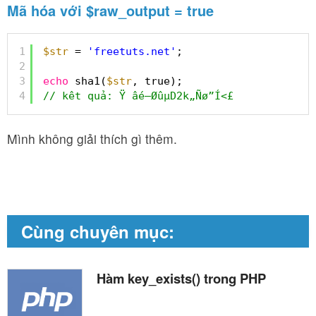
Mã hóa với $raw_output = true
1
$str
= 
'freetuts.net'
;
2
3
echo
sha1(
$str
, true);
4
// kêt quả: Ÿ âé—ØûµD2k„Ñø”Í<£
Mình không giải thích gì thêm.
Cùng chuyên mục:
Hàm key_exists() trong PHP