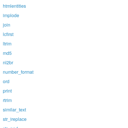
htmlentities
implode
join
lcfirst
ltrim
md5
nl2br
number_format
ord
print
rtrim
similar_text
str_ireplace