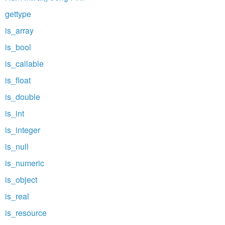
gettype
is_array
is_bool
is_callable
is_float
is_double
is_int
is_integer
is_null
is_numeric
is_object
is_real
is_resource