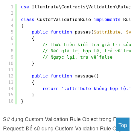
1
use
Illuminate\Contracts\Validation\Rule;
2
3
class
CustomValidationRule 
implements
Rule
4
{
5
public
function
passes(
$attribute
, 
$va
6
{
7
// Thực hiện kiểm tra giá trị của 
8
// Nếu giá trị hợp lệ, trả về true
9
// Ngược lại, trả về false
10
}
11
12
public
function
message()
13
{
14
return
':attribute không hợp lệ.'
;
15
}
16
}
Sử dụng Custom Validation Rule Object trong Form
Top
Request: Để sử dụng Custom Validation Rule Object