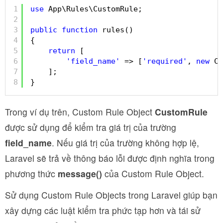
1
use
App\Rules\CustomRule;
2
3
public
function
rules()
4
{
5
return
[
6
'field_name'
=> [
'required'
, 
new
Cu
7
];
8
}
Trong ví dụ trên, Custom Rule Object
CustomRule
được sử dụng để kiểm tra giá trị của trường
field_name
. Nếu giá trị của trường không hợp lệ,
Laravel sẽ trả về thông báo lỗi được định nghĩa trong
phương thức
message()
của Custom Rule Object.
Sử dụng Custom Rule Objects trong Laravel giúp bạn
xây dựng các luật kiểm tra phức tạp hơn và tái sử