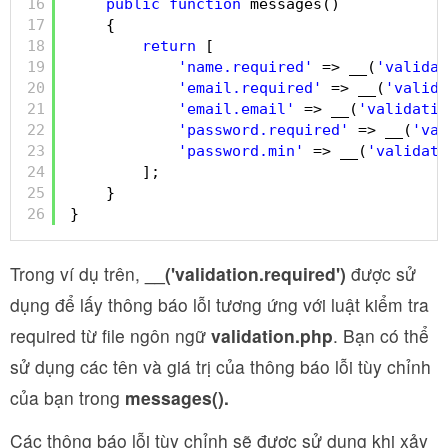
16
public
function
messages()
17
{
18
return
[
19
'name.required'
=> __(
'validat
20
'email.required'
=> __(
'valida
21
'email.email'
=> __(
'validatio
22
'password.required'
=> __(
'val
23
'password.min'
=> __(
'validati
24
];
25
}
26
}
Trong ví dụ trên,
__('validation.required')
được sử
dụng để lấy thông báo lỗi tương ứng với luật kiểm tra
required từ file ngôn ngữ
validation.php
. Bạn có thể
sử dụng các tên và giá trị của thông báo lỗi tùy chỉnh
của bạn trong
messages().
Các thông báo lỗi tùy chỉnh sẽ được sử dụng khi xảy