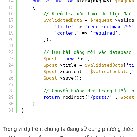
14
public
function
store(Request 
$request
15
{
16
// Kiểm tra xác thực dữ liệu đầu v
17
$validatedData
= 
$request
->validat
18
'title'
=> 
'required|max:255'
,
19
'content'
=> 
'required'
,
20
]);
21
22
// Lưu bài đăng mới vào database
23
$post
= 
new
Post;
24
$post
->title = 
$validatedData
[
'tit
25
$post
->content = 
$validatedData
[
'c
26
$post
->save();
27
28
// Chuyển hướng đến trang hiển thị
29
return
redirect(
'/posts/'
. 
$post
-
30
}
31
}
Trong ví dụ trên, chúng ta đang sử dụng phương thức