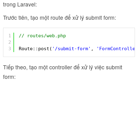
trong Laravel:
Trước tiên, tạo một route để xử lý submit form:
1
// routes/web.php
2
3
Route::post(
'/submit-form'
, 
'FormController
Tiếp theo, tạo một controller để xử lý việc submit
form: