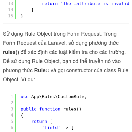
13
return
'The :attribute is invalid.
14
}
15
}
Sử dụng Rule Object trong Form Request: Trong
Form Request của Laravel, sử dụng phương thức
rules()
để xác định các luật kiểm tra cho các trường.
Để sử dụng Rule Object, bạn có thể truyền nó vào
phương thức
Rule::
và gọi constructor của class Rule
Object. Ví dụ:
1
use
App\Rules\CustomRule;
2
3
public
function
rules()
4
{
5
return
[
6
'field'
=> [