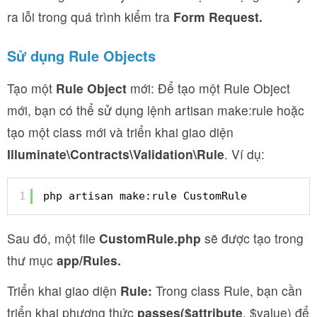
ra lỗi trong quá trình kiểm tra
Form Request.
Sử dụng Rule Objects
Tạo một
Rule Object
mới: Để tạo một Rule Object
mới, bạn có thể sử dụng lệnh artisan make:rule hoặc
tạo một class mới và triển khai giao diện
Illuminate\Contracts\Validation\Rule
. Ví dụ:
1
php artisan make:rule CustomRule
Sau đó, một file
CustomRule.php
sẽ được tạo trong
thư mục
app/Rules.
Triển khai giao diện
Rule:
Trong class Rule, bạn cần
triển khai phương thức
passes($attribute
, $value) để