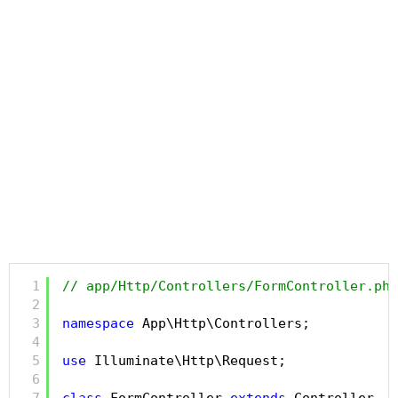
1
// app/Http/Controllers/FormController.php
2
3
namespace
App\Http\Controllers;
4
5
use
Illuminate\Http\Request;
6