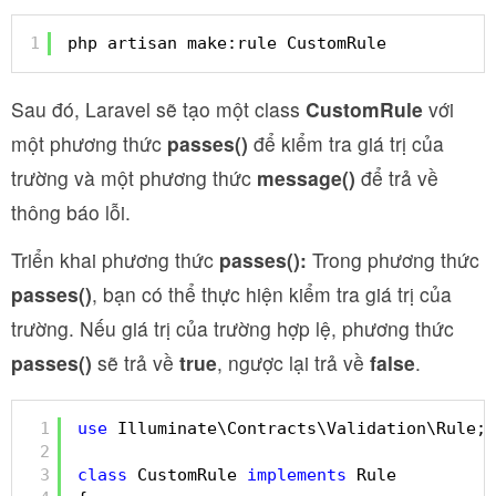
1
php artisan make:rule CustomRule
Sau đó, Laravel sẽ tạo một class
CustomRule
với
một phương thức
passes()
để kiểm tra giá trị của
trường và một phương thức
message()
để trả về
thông báo lỗi.
Triển khai phương thức
passes():
Trong phương thức
passes()
, bạn có thể thực hiện kiểm tra giá trị của
trường. Nếu giá trị của trường hợp lệ, phương thức
passes()
sẽ trả về
true
, ngược lại trả về
false
.
1
use
Illuminate\Contracts\Validation\Rule;
2
3
class
CustomRule 
implements
Rule