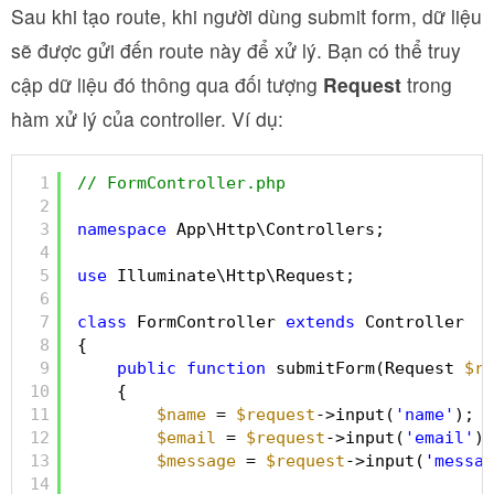
Sau khi tạo route, khi người dùng submit form, dữ liệu
sẽ được gửi đến route này để xử lý. Bạn có thể truy
cập dữ liệu đó thông qua đối tượng
Request
trong
hàm xử lý của controller. Ví dụ:
1
// FormController.php
2
3
namespace
App\Http\Controllers;
4
5
use
Illuminate\Http\Request;
6
7
class
FormController 
extends
Controller
8
{
9
public
function
submitForm(Request 
$re
10
{
11
$name
= 
$request
->input(
'name'
);
12
$email
= 
$request
->input(
'email'
);
13
$message
= 
$request
->input(
'messag
14