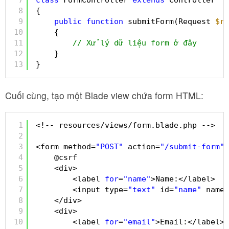
7
class
FormController 
extends
Controller
8
{
9
public
function
submitForm(Request 
$re
10
{
11
// Xử lý dữ liệu form ở đây
12
}
13
}
Cuối cùng, tạo một Blade view chứa form HTML:
1
<!-- resources/views/form.blade.php -->
2
3
<form method=
"POST"
action=
"/submit-form"
>
4
@csrf
5
<div>
6
<label 
for
=
"name"
>Name:</label>
7
<input type=
"text"
id=
"name"
name=
8
</div>
9
<div>
10
<label 
for
=
"email"
>Email:</label>