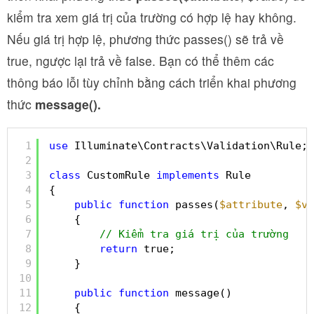
kiểm tra xem giá trị của trường có hợp lệ hay không.
Nếu giá trị hợp lệ, phương thức passes() sẽ trả về
true, ngược lại trả về false. Bạn có thể thêm các
thông báo lỗi tùy chỉnh bằng cách triển khai phương
thức
message().
1
use
Illuminate\Contracts\Validation\Rule;
2
3
class
CustomRule 
implements
Rule
4
{
5
public
function
passes(
$attribute
, 
$va
6
{
7
// Kiểm tra giá trị của trường
8
return
true;
9
}
10
11
public
function
message()
12
{