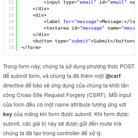
11
<input type=
"email"
id=
"email"
nam
12
</div>
13
<div>
14
<label 
for
=
"message"
>Message:</lab
15
<textarea id=
"message"
name=
"messa
16
</div>
17
<button type=
"submit"
>Submit</button>
18
</form>
Trong form này, chúng ta sử dụng phương thức POST
để submit form, và chúng ta đã thêm một
@csrf
directive để bảo vệ ứng dụng của chúng ta khỏi tấn
công Cross-Site Request Forgery (CSRF). Mỗi input
của form đều có một name attribute tương ứng với
key
của mảng khi form được submit. Khi form được
submit, các giá trị này sẽ được gửi đến route mà
chúng ta đã tạo trong controller để xử lý.