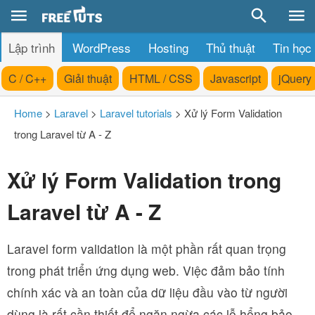
Lập trình
WordPress
Hosting
Thủ thuật
Tin học
C / C++
Giải thuật
HTML / CSS
Javascript
jQuery
Home
>
Laravel
>
Laravel tutorials
>
Xử lý Form Validation
trong Laravel từ A - Z
Xử lý Form Validation trong
Laravel từ A - Z
Laravel form validation là một phần rất quan trọng
trong phát triển ứng dụng web. Việc đảm bảo tính
chính xác và an toàn của dữ liệu đầu vào từ người
dùng là rất cần thiết để ngăn ngừa các lỗ hổng bảo