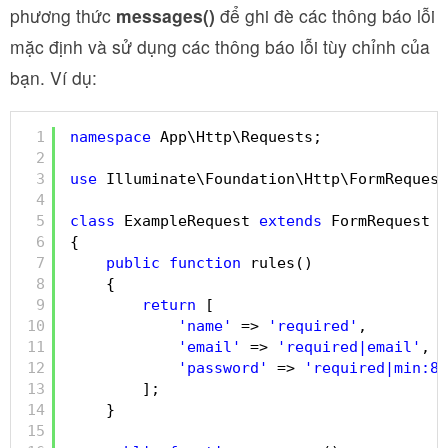
phương thức
messages()
để ghi đè các thông báo lỗi
mặc định và sử dụng các thông báo lỗi tùy chỉnh của
bạn. Ví dụ:
1
namespace
App\Http\Requests;
2
3
use
Illuminate\Foundation\Http\FormRequest
4
5
class
ExampleRequest 
extends
FormRequest
6
{
7
public
function
rules()
8
{
9
return
[
10
'name'
=> 
'required'
,
11
'email'
=> 
'required|email'
,
12
'password'
=> 
'required|min:8'
13
];
14
}
15