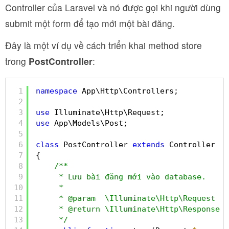
Controller của Laravel và nó được gọi khi người dùng
submit một form để tạo mới một bài đăng.
Đây là một ví dụ về cách triển khai method store
trong
PostController
:
1
namespace
App\Http\Controllers;
2
3
use
Illuminate\Http\Request;
4
use
App\Models\Post;
5
6
class
PostController 
extends
Controller
7
{
8
/**
9
* Lưu bài đăng mới vào database.
10
*
11
* @param  \Illuminate\Http\Request  $
12
* @return \Illuminate\Http\Response
13
*/