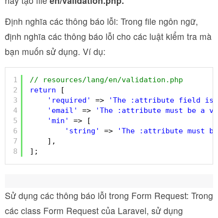
hãy tạo file
en/validation.php.
Định nghĩa các thông báo lỗi: Trong file ngôn ngữ,
định nghĩa các thông báo lỗi cho các luật kiểm tra mà
bạn muốn sử dụng. Ví dụ:
1
// resources/lang/en/validation.php
2
return
[
3
'required'
=> 
'The :attribute field is 
4
'email'
=> 
'The :attribute must be a va
5
'min'
=> [
6
'string'
=> 
'The :attribute must be
7
],
8
];
Sử dụng các thông báo lỗi trong Form Request: Trong
các class Form Request của Laravel, sử dụng