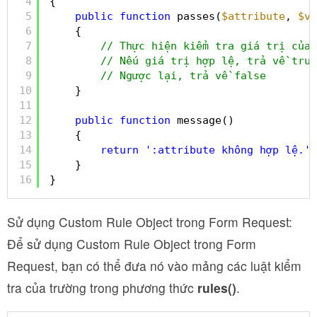
4
{
5
public
function
passes(
$attribute
, 
$va
6
{
7
// Thực hiện kiểm tra giá trị của 
8
// Nếu giá trị hợp lệ, trả về true
9
// Ngược lại, trả về false
10
}
11
12
public
function
message()
13
{
14
return
':attribute không hợp lệ.'
;
15
}
16
}
Sử dụng Custom Rule Object trong Form Request:
Để sử dụng Custom Rule Object trong Form
Request, bạn có thể đưa nó vào mảng các luật kiểm
tra của trường trong phương thức
rules()
.