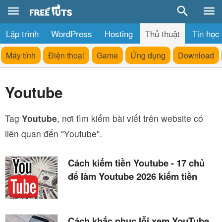
Lập trình
WordPress
Hosting
Thủ thuật
Tin học
Máy tính
Điện thoại
Game
Ứng dụng
Download
Youtube
Tag
Youtube
, nơi tìm kiếm bài viết trên website có
liên quan đến "Youtube".
Cách kiếm tiền Youtube - 17 chủ
để làm Youtube 2026 kiếm tiền
Cách khắc phục lỗi xem YouTube